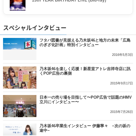
13th YEAR BIRTHDAY LIVE (Blu-ray)
スペシャルインタビュー
フタバ図書が見据える乃木坂46と地方の未来「広島
のぎざ化計画」特別インタビュー
2016年5月3日
乃木坂46を楽しく応援！新星堂アトレ吉祥寺店に訊
くPOP広告の裏側
2015年9月17日
日本一の売り場を目指して〜POP広告で話題のHMV
立川にインタビュー〜
2015年7月26日
乃木坂46卒業生インタビュー 伊藤寧々 −次の坂の
途中−