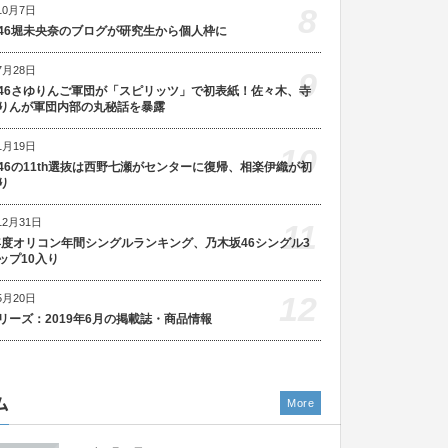
8
10月7日
46堀未央奈のブログが研究生から個人枠に
7月28日
9
46さゆりんご軍団が「スピリッツ」で初表紙！佐々木、寺
りんが軍団内部の丸秘話を暴露
1月19日
10
46の11th選抜は西野七瀬がセンターに復帰、相楽伊織が初
り
12月31日
11
5年度オリコン年間シングルランキング、乃木坂46シングル3
ップ10入り
12
5月20日
リーズ：2019年6月の掲載誌・商品情報
ム
More