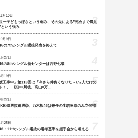
12月10日
2
世ー子どもっぽさという弱み、その先にある”死ぬまで満足
”という強み
3
10月9日
46の7thシングル選抜発表を終えて
4
1月27日
46の8thシングル新センターは西野七瀬
8月19日
5
坂工事中」第118回は「今さら仲良くなりた～い2人だけの
ト！」 桜井×川後、高山×万...
3月22日
6
AKB48選抜総選挙、乃木坂46は兼任の生駒里奈のみ立候補
7
1月25日
46・11thシングル選抜の選考基準を握手会から考える