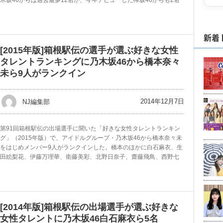
木坂46からは過去最多12名が、今年デビューした欅坂46からも2名
新着
[2015年版]箱根駅伝の選手が選ぶ好きな女性
タレントランキングに乃木坂46から橋本奈々
未ら9人がランクイン
2014年12月7日
NJ編集部
第91回箱根駅伝の出場選手に聞いた「好きな女性タレントランキン
グ」（2015年版）で、アイドルグループ・乃木坂46から橋本奈々未
をはじめメンバー9人がランクインした。橋本のほかに白石麻衣、生
田絵梨花、伊藤万理華、衛藤美彩、北野日奈子、齋藤飛鳥、西野七
[2014年版]箱根駅伝の出場選手が選ぶ好きな
女性タレントに乃木坂46白石麻衣ら5名