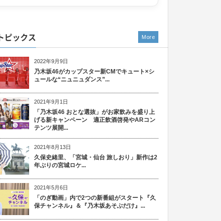
トピックス
More
2022年9月9日
乃木坂46がカップスター新CMでキュート×シ
ュールな“ニュニュダンス”...
2021年9月1日
「乃木坂46 おとな選抜」がお家飲みを盛り上
げる新キャンペーン 適正飲酒啓発やARコン
テンツ展開...
2021年8月13日
久保史緒里、「宮城・仙台 旅しおり」新作は2
年ぶりの宮城ロケ...
2021年5月6日
「のぎ動画」内で2つの新番組がスタート『久
保チャンネル』＆『乃木坂あそぶだけ』...