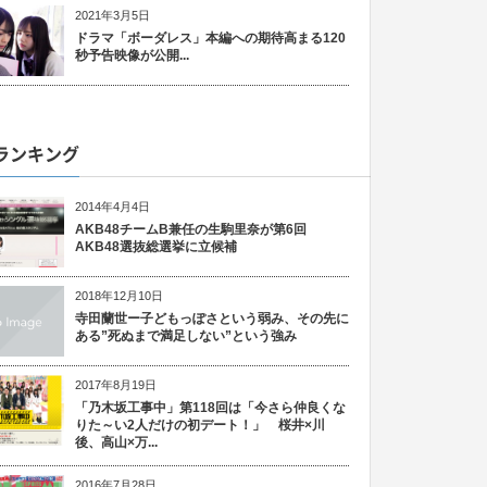
2021年3月5日
ドラマ「ボーダレス」本編への期待高まる120
秒予告映像が公開...
ランキング
2014年4月4日
AKB48チームB兼任の生駒里奈が第6回
AKB48選抜総選挙に立候補
2018年12月10日
寺田蘭世ー子どもっぽさという弱み、その先に
ある”死ぬまで満足しない”という強み
2017年8月19日
「乃木坂工事中」第118回は「今さら仲良くな
りた～い2人だけの初デート！」 桜井×川
後、高山×万...
2016年7月28日