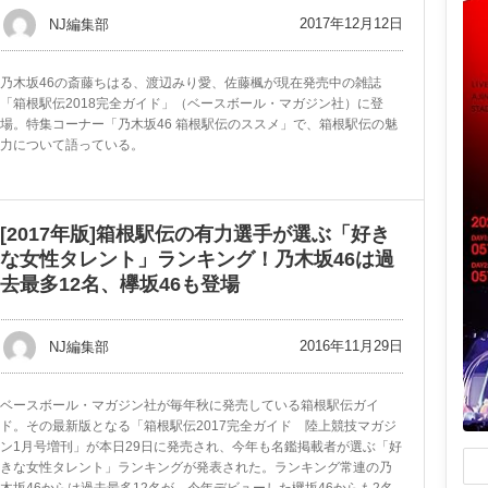
2017年12月12日
NJ編集部
乃木坂46の斎藤ちはる、渡辺みり愛、佐藤楓が現在発売中の雑誌
「箱根駅伝2018完全ガイド」（ベースボール・マガジン社）に登
場。特集コーナー「乃木坂46 箱根駅伝のススメ」で、箱根駅伝の魅
力について語っている。
[2017年版]箱根駅伝の有力選手が選ぶ「好き
な女性タレント」ランキング！乃木坂46は過
去最多12名、欅坂46も登場
2016年11月29日
NJ編集部
ベースボール・マガジン社が毎年秋に発売している箱根駅伝ガイ
ド。その最新版となる「箱根駅伝2017完全ガイド 陸上競技マガジ
ン1月号増刊」が本日29日に発売され、今年も名鑑掲載者が選ぶ「好
きな女性タレント」ランキングが発表された。ランキング常連の乃