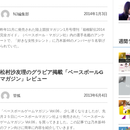
2014年1月3日
NJ編集部
昨年11月に発売された陸上競技マガジン1月号増刊「箱根駅伝2014
完全ガイド」（ベースボール・マガジン社）内の選手名鑑のアンケ
週間
ートで、「好きな女性タレント」に乃木坂46のメンバーが５名挙げ
られていた。
1
松村沙友理のグラビア掲載「ベースボールG
マガジン」レビュー
2
2013年6月4日
管狐
3
「ベースボールゲームマガジン Vol.06」 少し遅くなりましたが、先
月２５日にベースボールマガジン社より発売された「ベースボール
ゲームマガジン Vol.06」を買ってきました。この記事では乃木坂46
のファン向けに簡単に内容を紹介していきます。
4