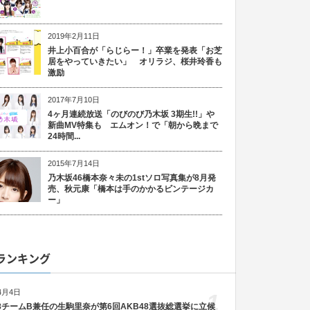
2019年2月11日
井上小百合が「らじらー！」卒業を発表「お芝
居をやっていきたい」 オリラジ、桜井玲香も
激励
2017年7月10日
4ヶ月連続放送「のびのび乃木坂 3期生!!」や
新曲MV特集も エムオン！で「朝から晩まで
24時間...
2015年7月14日
乃木坂46橋本奈々未の1stソロ写真集が8月発
売、秋元康「橋本は手のかかるビンテージカ
ー」
ランキング
4月4日
1
48チームB兼任の生駒里奈が第6回AKB48選抜総選挙に立候