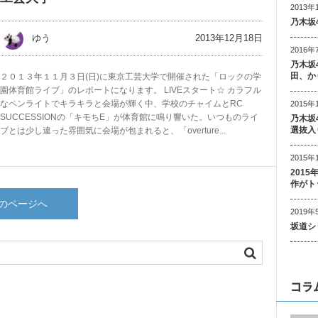
2013年
乃木坂
2013年12月18日
ゆう
2016年
乃木坂
田、か
２０１３年１１月３日(日)に東京工芸大学で開催された「ロックの学
園体育館ライブ」のレポートになります。 LIVEスタート☆ カラフル
なペンライトでキラキラと会場が輝く中、学校のチャイムとRC
2015年
SUCCESSIONの「キモちE」が体育館に鳴り響いた。いつものライ
乃木坂
選抜入
ブとは少し違った雰囲気に会場が包まれると、「overture...
2015年
201
作がト
のページへ
2019年
坂道シ
コラ