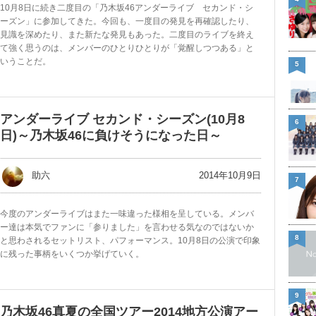
10月8日に続き二度目の「乃木坂46アンダーライブ セカンド・シ
ーズン」に参加してきた。今回も、一度目の発見を再確認したり、
見識を深めたり、また新たな発見もあった。二度目のライブを終え
て強く思うのは、メンバーのひとりひとりが「覚醒しつつある」と
いうことだ。
5
アンダーライブ セカンド・シーズン(10月8
6
日)～乃木坂46に負けそうになった日～
2014年10月9日
助六
7
今度のアンダーライブはまた一味違った様相を呈している。メンバ
ー達は本気でファンに「参りました」を言わせる気なのではないか
8
と思わされるセットリスト、パフォーマンス。10月8日の公演で印象
に残った事柄をいくつか挙げていく。
9
乃木坂46真夏の全国ツアー2014地方公演アー