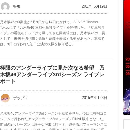
2017年5月19日
管狐
乃木坂46の3期生が5月9日から14日にかけて、AiiA 2.5 Theater
Tokyoにて「乃木坂46 三期生単独ライブ」を開催した。「初単独ラ
イブ」の看板を引っ下げて帰ってきた同劇場には、乃木坂46の一員
として、未来を切り開く覚悟と葛藤を表出する姿があった。本稿で
は、9日に行われた初日公演の模様を振り返る。
極限のアンダーライブに見た次なる希望 乃
木坂46アンダーライブ3rdシーズン ライブレ
ポート
2015年4月23日
ポップス
乃木坂46アンダーライブ3rdシーズン千秋楽を見た。今回は有明コロ
シアムで行われたアンダーライブ2ndシーズンFINAL以来となった。
前回の2ndシーズンは派手な演出に頼らず、魅せるパフォーマンスに