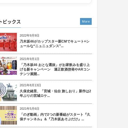
トピックス
More
2022年9月9日
乃木坂46がカップスター新CMでキュート×シ
ュールな“ニュニュダンス”...
2021年9月1日
「乃木坂46 おとな選抜」がお家飲みを盛り上
げる新キャンペーン 適正飲酒啓発やARコン
テンツ展開...
2021年8月13日
久保史緒里、「宮城・仙台 旅しおり」新作は2
年ぶりの宮城ロケ...
2021年5月6日
「のぎ動画」内で2つの新番組がスタート『久
保チャンネル』＆『乃木坂あそぶだけ』...