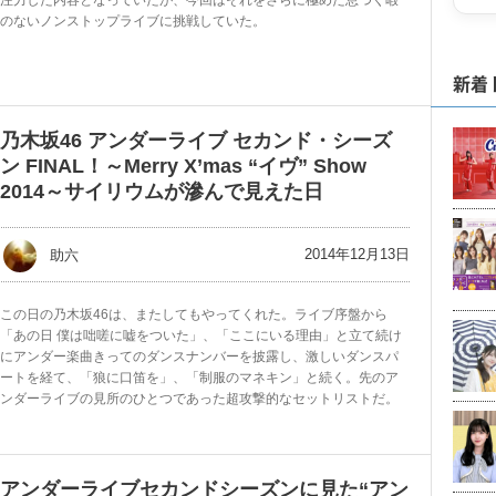
注力した内容となっていたが、今回はそれをさらに極めた息つく暇
のないノンストップライブに挑戦していた。
新着
乃木坂46 アンダーライブ セカンド・シーズ
ン FINAL！～Merry X’mas “イヴ” Show
2014～サイリウムが滲んで見えた日
2014年12月13日
助六
この日の乃木坂46は、またしてもやってくれた。ライブ序盤から
「あの日 僕は咄嗟に嘘をついた」、「ここにいる理由」と立て続け
にアンダー楽曲きってのダンスナンバーを披露し、激しいダンスパ
ートを経て、「狼に口笛を」、「制服のマネキン」と続く。先のア
ンダーライブの見所のひとつであった超攻撃的なセットリストだ。
アンダーライブセカンドシーズンに見た“アン