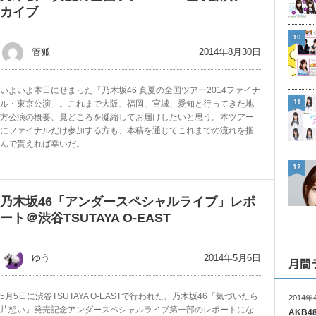
カイブ
10
2014年8月30日
管狐
いよいよ本日にせまった「乃木坂46 真夏の全国ツアー2014ファイナ
11
ル・東京公演」。これまで大阪、福岡、宮城、愛知と行ってきた地
方公演の概要、見どころを凝縮してお届けしたいと思う。本ツアー
にファイナルだけ参加する方も、本稿を通じてこれまでの流れを掴
んで貰えれば幸いだ。
12
乃木坂46「アンダースペシャルライブ」レポ
ート＠渋谷TSUTAYA O-EAST
2014年5月6日
ゆう
月間
5月5日に渋谷TSUTAYA O-EASTで行われた、乃木坂46「気づいたら
2014年
片想い」発売記念アンダースペシャルライブ第一部のレポートにな
AKB