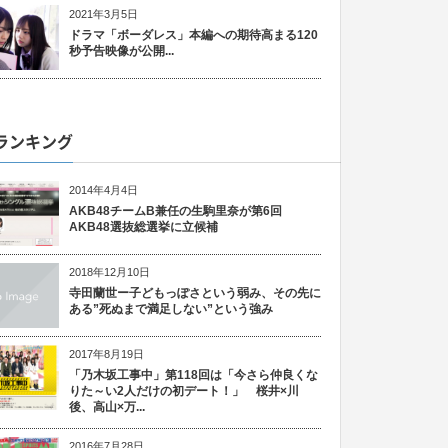
2021年3月5日
ドラマ「ボーダレス」本編への期待高まる120
秒予告映像が公開...
ランキング
2014年4月4日
AKB48チームB兼任の生駒里奈が第6回
AKB48選抜総選挙に立候補
2018年12月10日
寺田蘭世ー子どもっぽさという弱み、その先に
ある”死ぬまで満足しない”という強み
2017年8月19日
「乃木坂工事中」第118回は「今さら仲良くな
りた～い2人だけの初デート！」 桜井×川
後、高山×万...
2016年7月28日