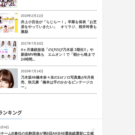
2019年2月11日
井上小百合が「らじらー！」卒業を発表「お芝
居をやっていきたい」 オリラジ、桜井玲香も
激励
2017年7月10日
4ヶ月連続放送「のびのび乃木坂 3期生!!」や
新曲MV特集も エムオン！で「朝から晩まで
24時間...
2015年7月14日
乃木坂46橋本奈々未の1stソロ写真集が8月発
売、秋元康「橋本は手のかかるビンテージカ
ー」
ランキング
4月4日
1
48チームB兼任の生駒里奈が第6回AKB48選抜総選挙に立候