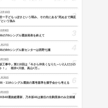
12月10日
2
世ー子どもっぽさという弱み、その先にある”死ぬまで満足
”という強み
3
10月9日
46の7thシングル選抜発表を終えて
4
1月27日
46の8thシングル新センターは西野七瀬
8月19日
5
坂工事中」第118回は「今さら仲良くなりた～い2人だけの
ト！」 桜井×川後、高山×万...
6
1月25日
46・11thシングル選抜の選考基準を握手会から考える
3月22日
7
AKB48選抜総選挙、乃木坂46は兼任の生駒里奈のみ立候補