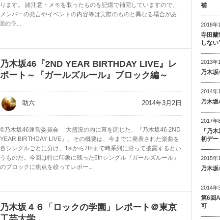
ります。 諸注意・メモを取ったものを記憶で補完していますので、
補
メンバーの発言やイベントの内容等は実際のものと異なる場合があ
のラ...
2018年
寺田蘭
しない
乃木坂46『2ND YEAR BIRTHDAY LIVE』レ
2013年
乃木坂
ポート～『ガールズルール』ブロック編～
2014年
乃木坂
2014年3月2日
助六
2017年
©乃木坂46運営委員会 大盛況の内に幕を閉じた、『乃木坂46 2ND
「乃木
YEAR BIRTHDAY LIVE』。その概要は、今までに発表された楽曲を
初デー
各シングルごとに分け、1stから7thまで時系列に沿って披露するとい
うものだ。今回は特に印象に残った6thシングル『ガールズルール』
2015年
のブロックに焦点を絞ってレポー...
乃木坂
2014年
第6回
乃木坂４６「ロックの学園」レポート＠東京
可
工芸大学