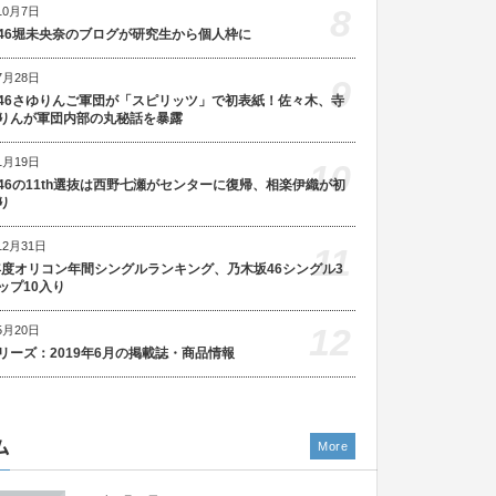
8
10月7日
46堀未央奈のブログが研究生から個人枠に
7月28日
9
46さゆりんご軍団が「スピリッツ」で初表紙！佐々木、寺
りんが軍団内部の丸秘話を暴露
1月19日
10
46の11th選抜は西野七瀬がセンターに復帰、相楽伊織が初
り
12月31日
11
5年度オリコン年間シングルランキング、乃木坂46シングル3
ップ10入り
12
5月20日
リーズ：2019年6月の掲載誌・商品情報
ム
More