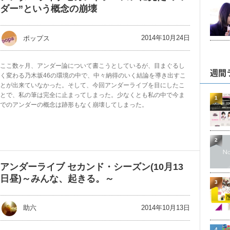
ダー”という概念の崩壊
2014年10月24日
ポップス
ここ数ヶ月、アンダー論について書こうとしているが、目まぐるし
週間
く変わる乃木坂46の環境の中で、中々納得のいく結論を導き出すこ
とが出来ていなかった。そして、今回アンダーライブを目にしたこ
とで、私の筆は完全に止まってしまった。少なくとも私の中で今ま
1
でのアンダーの概念は跡形もなく崩壊してしまった。
2
アンダーライブ セカンド・シーズン(10月13
日昼)～みんな、起きる。～
3
2014年10月13日
助六
4