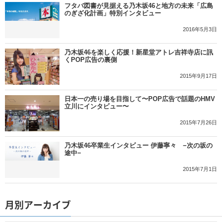
フタバ図書が見据える乃木坂46と地方の未来「広島
のぎざ化計画」特別インタビュー
2016年5月3日
乃木坂46を楽しく応援！新星堂アトレ吉祥寺店に訊
くPOP広告の裏側
2015年9月17日
日本一の売り場を目指して〜POP広告で話題のHMV
立川にインタビュー〜
2015年7月26日
乃木坂46卒業生インタビュー 伊藤寧々 −次の坂の
途中−
2015年7月1日
月別アーカイブ