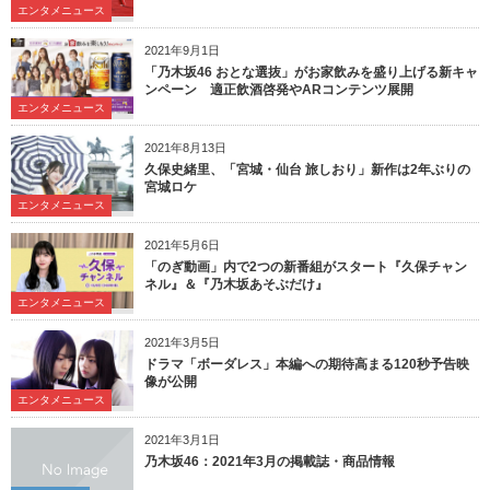
エンタメニュース
2021年9月1日
「乃木坂46 おとな選抜」がお家飲みを盛り上げる新キャ
ンペーン 適正飲酒啓発やARコンテンツ展開
エンタメニュース
2021年8月13日
久保史緒里、「宮城・仙台 旅しおり」新作は2年ぶりの
宮城ロケ
エンタメニュース
2021年5月6日
「のぎ動画」内で2つの新番組がスタート『久保チャン
ネル』＆『乃木坂あそぶだけ』
エンタメニュース
2021年3月5日
ドラマ「ボーダレス」本編への期待高まる120秒予告映
像が公開
エンタメニュース
2021年3月1日
乃木坂46：2021年3月の掲載誌・商品情報