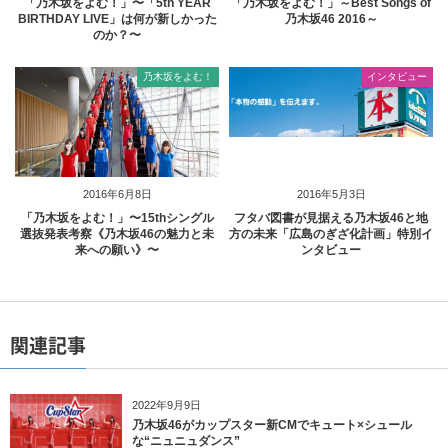
「乃木坂をよむ！」〜「5th YEAR
「乃木坂をよむ！」～Best Songs of
BIRTHDAY LIVE」は何が新しかった
乃木坂46 2016～
のか？〜
乃木坂をよむ！
インタビュー
2016年6月8日
2016年5月3日
「乃木坂をよむ！」〜15thシングル
フタバ図書が見据える乃木坂46と地
選抜発表考察《乃木坂46の魅力と未
方の未来「広島のぎざ化計画」特別イ
来への願い》〜
ンタビュー
関連記事
2022年9月9日
乃木坂46がカップスター新CMでキュート×シュール
な“ニュニュダンス”