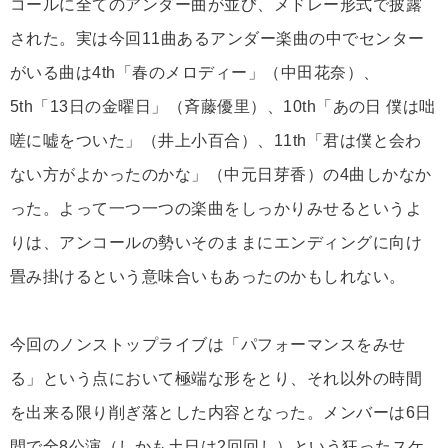
コールに全てのアンダー曲が並び、メドレー形式で披露
された。実は今回11曲あるアンダー楽曲の中でセンター
がいる曲は4th「春のメロディー」（中田花奈）、
5th「13日の金曜日」（斉藤優里）、10th「あの日 僕は咄
嗟に嘘をついた」（井上小百合）、11th「君は僕と会わ
ない方がよかったのかな」（中元日芽香）の4曲しかなか
った。よって一つ一つの楽曲をしっかりみせるというよ
りは、アンコールの勢いそのままにエンディングに向け
畳み掛けるという意味合いもあったのかもしれない。
今回のノンストップライブは「パフォーマンスをみせ
る」という点において極端な形をとり、それ以外の時間
を出来る限り削ぎ落とした内容となった。メンバーは6日
間で全8公演（しかも土日は2回回し）という狂ったスケ