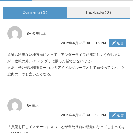
Comments ( 3 )
Trackbacks ( 0 )
By 名無し坂
2015年4月23日 at 11:18 PM
返信
遠征も出来ない地方民にとって、アンダーライブが成功しようがしまい
が、蚊帳の外。(※アンダラに限った話ではないけど)
まあ、せいぜい関東ローカルのアイドルグループとして頑張ってくれ、と
皮肉の一つも言いたくなる。
By 匿名
2015年4月23日 at 11:39 PM
返信
「負傷を押してステージに立つことが当たり前の感覚になってしまっては