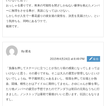
いけないと思う」
おっしゃる通りです。将来の可能性を閉ざしかねない爆弾を抱えたメンバ
ーに無理をさせる事が、美談になってはいけない。
しかし今が人生で一番花盛りの彼女達の覚悟を、決意を見届けたい。とい
う気持ちも、同時にあるワケで。
複雑です。
By 匿名
2015年4月24日 at 8:49 PM
返信
「負傷を押してステージに立つことが当たり前の感覚になってしまっては
いけないと思う」その通りですね。そこは大人の運営が管理しないといけ
ないでしょうね。甲子園球児じゃあるまいし、怪我を押して出場とか熱
血、闘魂、根性とかはアイドルに期待してません。さゆにゃんが膝を壊し
たり他メンバーの疲労が予想できたのでアンダラは初日の元気なうちに行
きました。ノンストップは最初で最後がいいと思います。伝説にもなりま
すし。