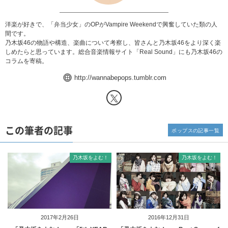
洋楽が好きで、「弁当少女」のOPがVampire Weekendで興奮していた類の人
間です。
乃木坂46の物語や構造、楽曲について考察し、皆さんと乃木坂46をより深く楽
しめたらと思っています。総合音楽情報サイト「
Real Sound
」にも乃木坂46の
コラムを寄稿。
http://wannabepops.tumblr.com
この筆者の記事
ポップスの記事一覧
乃木坂をよむ！
乃木坂をよむ！
2017年2月26日
2016年12月31日