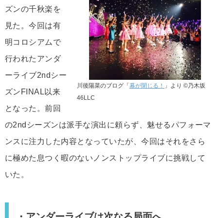
ズンの千秋楽を
見た。今回は有
明コロシアムで
行われたアンダ
ーライブ2ndシー
川後陽菜のブログ「
幕が閉じる！
」より ©乃木坂
ズンFINAL以来
46LLC
となった。前回
の2ndシーズンは派手な演出に頼らず、魅せるパフォーマ
ンスに注力した内容となっていたが、今回はそれをさら
に極めた息つく暇のないノンストップライブに挑戦して
いた。
・アンダーライブは次なる局面へ