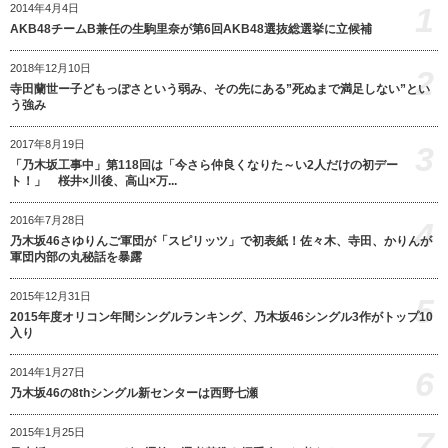
1
2014年4月4日
AKB48チームB兼任の生駒里奈が第6回AKB48選抜総選挙に立候補
2018年12月10日
2
寺田蘭世ー子どもっぽさという弱み、その先にある”死ぬまで満足しない”とい
う強み
2017年8月19日
3
「乃木坂工事中」第118回は「今さら仲良くなりた～い2人だけの初デー
ト！」 桜井×川後、高山×万...
2016年7月28日
4
乃木坂46さゆりんご軍団が「スピリッツ」で初表紙！佐々木、寺田、かりんが
軍団内部の丸秘話を暴露
2015年12月31日
5
2015年度オリコン年間シングルランキング、乃木坂46シングル3作がトップ10
入り
6
2014年1月27日
乃木坂46の8thシングル新センターは西野七瀬
7
2015年1月25日