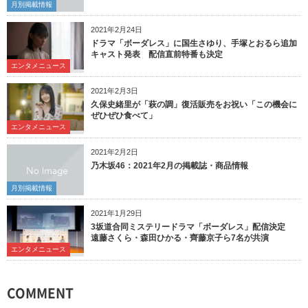
月別掲載情報
2021年2月24日
ドラマ「ボーダレス」に国生さゆり、手塚とおるら追加
キャスト発表 配信直前特番も決定
エンタメニュース
2021年2月3日
久保史緒里が「萩の調」復活販売をお祝い「この機会に
ぜひぜひ食べて」
エンタメニュース
2021年2月2日
乃木坂46：2021年2月の掲載誌・商品情報
月別掲載情報
2021年1月29日
3坂道合同ミステリードラマ「ボーダレス」配信決定
遠藤さくら・森田ひかる・齊藤京子ら7名が共演
エンタメニュース
COMMENT