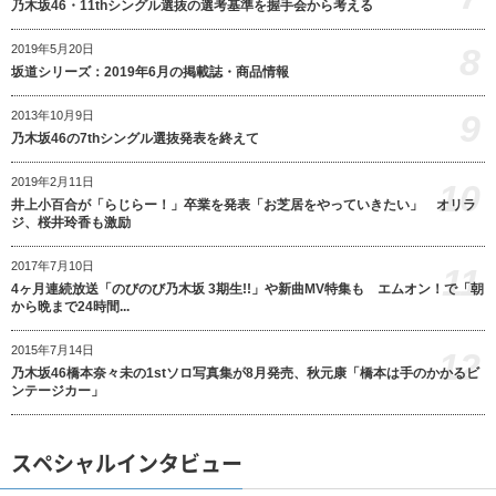
乃木坂46・11thシングル選抜の選考基準を握手会から考える
8
2019年5月20日
坂道シリーズ：2019年6月の掲載誌・商品情報
9
2013年10月9日
乃木坂46の7thシングル選抜発表を終えて
2019年2月11日
10
井上小百合が「らじらー！」卒業を発表「お芝居をやっていきたい」 オリラ
ジ、桜井玲香も激励
2017年7月10日
11
4ヶ月連続放送「のびのび乃木坂 3期生!!」や新曲MV特集も エムオン！で「朝
から晩まで24時間...
2015年7月14日
12
乃木坂46橋本奈々未の1stソロ写真集が8月発売、秋元康「橋本は手のかかるビ
ンテージカー」
スペシャルインタビュー