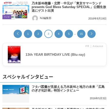
乃木坂46衛藤・北野・中元が「東京サマーランド
presents God Bless Saturday SPECIAL」公開生放
送にゲスト出演
ラジオ
NJ編集部
2016年8月19日
...
1
2
3
4
5
15
PR │ Amazon
13th YEAR BIRTHDAY LIVE (Blu-ray)
スペシャルインタビュー
フタバ図書が見据える乃木坂46と地方の未来「広島
のぎざ化計画」特別インタビュー
2016年5月3日