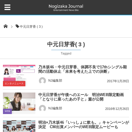
中元日芽香 ( 3 )
中元日芽香( 3 )
Tagged
乃木坂46・中元日芽香、体調不良で17thシングル期
間の活動休止「未来を考えた上での決断」
NJ編集部
2017年1月28日
エンタメニュース
中元日芽香が午後へのエール 明治WEB限定動画
「となりに座ったあの子と」篇が公開
NJ編集部
2016年12月26日
WEB
明治×乃木坂46「いっしょに飲も。」キャンペーンが
決定 CM出演メンバーのWEB限定ムービーも