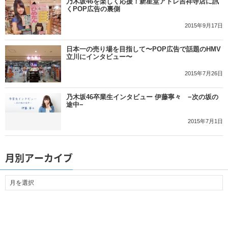
乃木坂46を楽しく応援！新星堂アトレ吉祥寺店に訊
くPOP広告の裏側
2015年9月17日
日本一の売り場を目指して〜POP広告で話題のHMV
立川にインタビュー〜
2015年7月26日
乃木坂46卒業生インタビュー 伊藤寧々 −次の坂の
途中−
2015年7月1日
月別アーカイブ