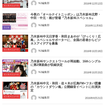
NJ編集部
2016年12月12日
エンタメニュース
今夜の「オールナイトニッポン」は乃木坂46北野・
中田・中元・堀が登場『乃木坂46スペシャル』
NJ編集部
2016年11月9日
ラジオ
乃木坂46中元日芽香・和田まあやが「びっくり！広
島」スペシャルサポーターに、全国の若者からビジ
ネスアイデアを募集
エンタメニュース
NJ編集部
2016年10月18日
乃木坂46サンクエトワールが再始動、16thシングル
に第2弾楽曲が収録決定
NJ編集部
2016年10月15日
エンタメニュース
乃木坂46中元・和田・佐々木が広島FM×フタバ図書
の「カウントダウン魂」公開録音イベントに出演決
定
エンタメニュース
NJ編集部
2016年8月21日