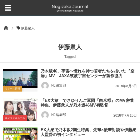
伊藤衆人
伊藤衆人
Tagged
乃木坂46、宇宙へ憧れを持つ若者たちを描いた『空
扉』MV JAXA筑波宇宙センターが製作協力
NJ編集部
2018年8月3日
リリース情報
「EX大衆」でさゆりんご軍団『白米様』のMV密着
特集、伊藤衆人が乃木坂46MV初監督
NJ編集部
2016年7月15日
エンタメニュース
EX大衆で乃木坂2期生特集、先輩×後輩対談や伊藤衆
人監督の初インタビュー