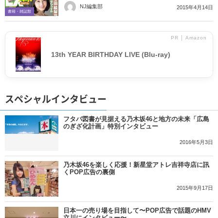
NJ編集部
2015年4月14日
書籍・雑誌類
PR │ Amazon
13th YEAR BIRTHDAY LIVE (Blu-ray)
スペシャルインタビュー
フタバ図書が見据える乃木坂46と地方の未来「広島
のぎざ化計画」特別インタビュー
2016年5月3日
乃木坂46を楽しく応援！新星堂アトレ吉祥寺店に訊
くPOP広告の裏側
2015年9月17日
日本一の売り場を目指して〜POP広告で話題のHMV
立川にインタビュー〜