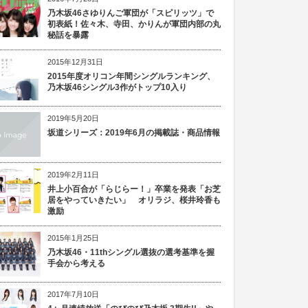
乃木坂46さゆりんご軍団が「スピリッツ」で
初表紙！佐々木、寺田、かりんが軍団内部の丸
秘話を暴露
2015年12月31日
2015年度オリコン年間シングルランキング、
乃木坂46シングル3作がトップ10入り
2019年5月20日
坂道シリーズ：2019年6月の掲載誌・商品情報
2019年2月11日
井上小百合が「らじらー！」卒業を発表「お芝
居をやっていきたい」 オリラジ、桜井玲香も
激励
2015年1月25日
乃木坂46・11thシングル選抜の選考基準を握
手会から考える
2017年7月10日