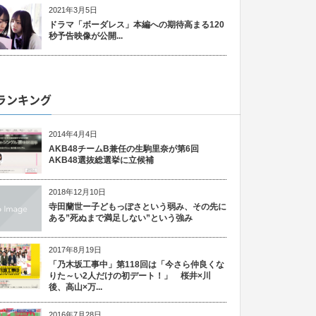
2021年3月5日
ドラマ「ボーダレス」本編への期待高まる120
秒予告映像が公開...
ランキング
2014年4月4日
AKB48チームB兼任の生駒里奈が第6回
AKB48選抜総選挙に立候補
2018年12月10日
寺田蘭世ー子どもっぽさという弱み、その先に
ある”死ぬまで満足しない”という強み
2017年8月19日
「乃木坂工事中」第118回は「今さら仲良くな
りた～い2人だけの初デート！」 桜井×川
後、高山×万...
2016年7月28日