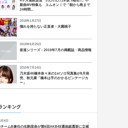
4ヶ月連続放送「のびのび乃木坂 3期生!!」や
新曲MV特集も エムオン！で「朝から晩まで
24時間...
2018年1月27日
憧れを持たない正直者・大園桃子
2019年6月25日
坂道シリーズ：2019年7月の掲載誌・商品情報
2015年7月14日
乃木坂46橋本奈々未の1stソロ写真集が8月発
売、秋元康「橋本は手のかかるビンテージカ
ー」
ランキング
4月4日
1
48チームB兼任の生駒里奈が第6回AKB48選抜総選挙に立候