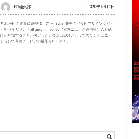
2020年10月2日
NJ編集部
乃木坂46の賀喜遥香が10月21日（水）発売のグラビア＆インタビュ
ー新型マガジン「blt graph.」vol.60（東京ニュース通信社）の表紙
に初登場することが決定した。今回は砂漠という壮大なシチュエー
ションで巻頭グラビアの撮影が行われた。