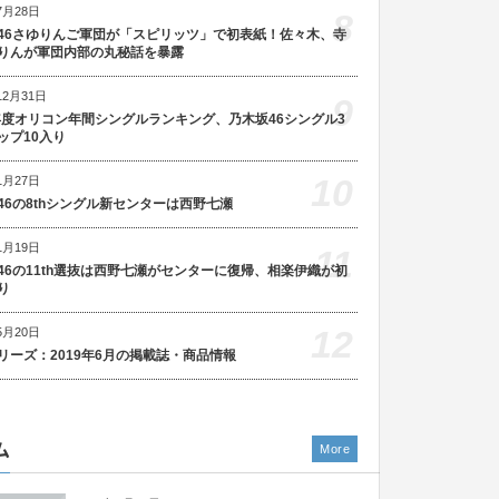
7月28日
8
46さゆりんご軍団が「スピリッツ」で初表紙！佐々木、寺
りんが軍団内部の丸秘話を暴露
12月31日
9
5年度オリコン年間シングルランキング、乃木坂46シングル3
ップ10入り
10
1月27日
46の8thシングル新センターは西野七瀬
1月19日
11
46の11th選抜は西野七瀬がセンターに復帰、相楽伊織が初
り
12
5月20日
リーズ：2019年6月の掲載誌・商品情報
ム
More