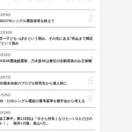
2
10月9日
46の7thシングル選抜発表を終えて
12月10日
3
世ー子どもっぽさという弱み、その先にある”死ぬまで満足
”という強み
3月22日
4
AKB48選抜総選挙、乃木坂46は兼任の生駒里奈のみ立候補
5
10月7日
46堀未央奈のブログが研究生から個人枠に
6
1月25日
46・11thシングル選抜の選考基準を握手会から考える
8月19日
7
坂工事中」第118回は「今さら仲良くなりた～い2人だけの
ト！」 桜井×川後、高山×万...