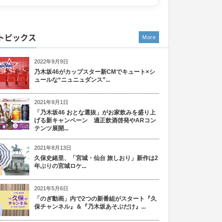
トピックス
More
2022年9月9日
乃木坂46がカップスター新CMでキュート×シ
ュールな“ニュニュダンス”...
2021年9月1日
「乃木坂46 おとな選抜」がお家飲みを盛り上
げる新キャンペーン 適正飲酒啓発やARコン
テンツ展開...
2021年8月13日
久保史緒里、「宮城・仙台 旅しおり」新作は2
年ぶりの宮城ロケ...
2021年5月6日
「のぎ動画」内で2つの新番組がスタート『久
保チャンネル』＆『乃木坂あそぶだけ』...