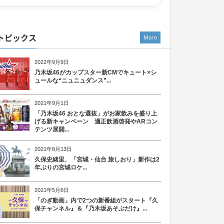
トピックス
More
2022年9月9日
乃木坂46がカップスター新CMでキュート×シ
ュールな“ニュニュダンス”...
2021年9月1日
「乃木坂46 おとな選抜」がお家飲みを盛り上
げる新キャンペーン 適正飲酒啓発やARコン
テンツ展開...
2021年8月13日
久保史緒里、「宮城・仙台 旅しおり」新作は2
年ぶりの宮城ロケ...
2021年5月6日
「のぎ動画」内で2つの新番組がスタート『久
保チャンネル』＆『乃木坂あそぶだけ』...