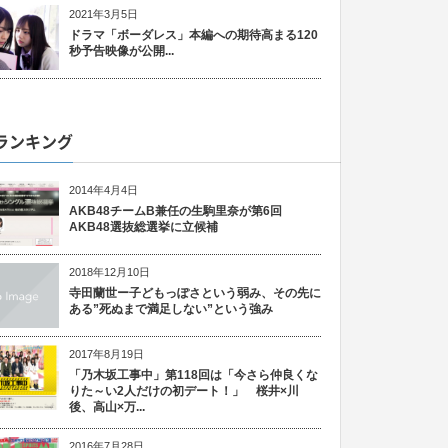
2021年3月5日
ドラマ「ボーダレス」本編への期待高まる120
秒予告映像が公開...
ランキング
2014年4月4日
AKB48チームB兼任の生駒里奈が第6回
AKB48選抜総選挙に立候補
2018年12月10日
寺田蘭世ー子どもっぽさという弱み、その先に
ある”死ぬまで満足しない”という強み
2017年8月19日
「乃木坂工事中」第118回は「今さら仲良くな
りた～い2人だけの初デート！」 桜井×川
後、高山×万...
2016年7月28日