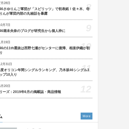
7月28日
8
46さゆりんご軍団が「スピリッツ」で初表紙！佐々木、寺
りんが軍団内部の丸秘話を暴露
9
10月7日
46堀未央奈のブログが研究生から個人枠に
1月19日
10
46の11th選抜は西野七瀬がセンターに復帰、相楽伊織が初
り
12月31日
11
5年度オリコン年間シングルランキング、乃木坂46シングル3
ップ10入り
12
5月20日
リーズ：2019年6月の掲載誌・商品情報
ム
More