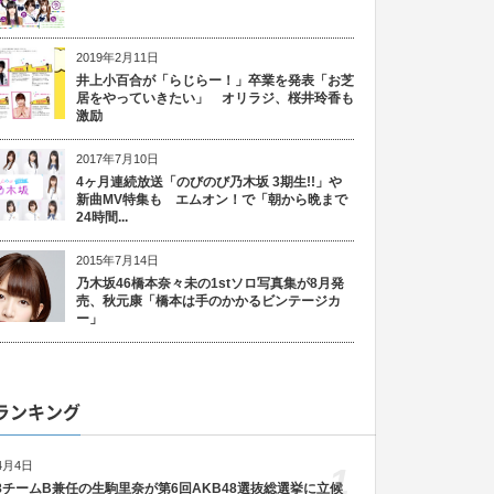
2019年2月11日
井上小百合が「らじらー！」卒業を発表「お芝
居をやっていきたい」 オリラジ、桜井玲香も
激励
2017年7月10日
4ヶ月連続放送「のびのび乃木坂 3期生!!」や
新曲MV特集も エムオン！で「朝から晩まで
24時間...
2015年7月14日
乃木坂46橋本奈々未の1stソロ写真集が8月発
売、秋元康「橋本は手のかかるビンテージカ
ー」
ランキング
4月4日
1
48チームB兼任の生駒里奈が第6回AKB48選抜総選挙に立候