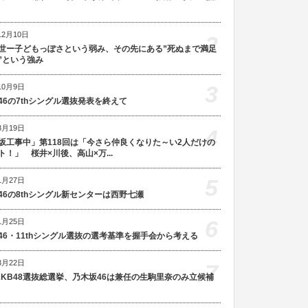
12月10日
2
世ー子どもっぽさという弱み、その先にある”死ぬまで満足
”という強み
3
10月9日
46の7thシングル選抜発表を終えて
8月19日
4
坂工事中」第118回は「今さら仲良くなりた～い2人だけの
ト！」 桜井×川後、高山×万...
5
1月27日
46の8thシングル新センターは西野七瀬
6
1月25日
46・11thシングル選抜の選考基準を握手会から考える
3月22日
7
AKB48選抜総選挙、乃木坂46は兼任の生駒里奈のみ立候補