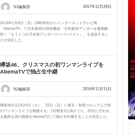
2017年12月29日
NJ編集部
2018年1月8日（月）18時30分からインターネットテレビ局
「AbemaTV」で乃木坂46の特別番組「乃木坂46アンダーを徹底解
剖！『もう１つの乃木坂アンダースーパーベスト』」を放送するこ
とが決定した。
欅坂46、クリスマスの初ワンマンライブを
AbemaTVで独占生中継
2016年12月11日
NJ編集部
欅坂46が12月24日（土）、25日（日）に東京・有明コロシアムで初
のワンマンライブを開催する。2日間全3公演のうち、25日に行われ
る最終公演の模様をAbemaTVにて独占生中継することが決定した。