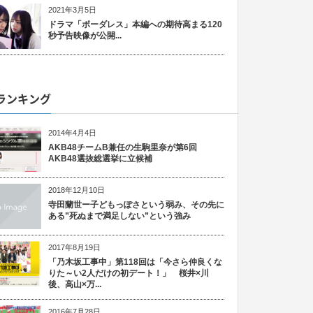
2021年3月5日
ドラマ「ボーダレス」本編への期待高まる120
秒予告映像が公開...
ランキング
2014年4月4日
AKB48チームB兼任の生駒里奈が第6回
AKB48選抜総選挙に立候補
2018年12月10日
寺田蘭世ー子どもっぽさという弱み、その先に
ある”死ぬまで満足しない”という強み
2017年8月19日
「乃木坂工事中」第118回は「今さら仲良くな
りた～い2人だけの初デート！」 桜井×川
後、高山×万...
2016年7月28日