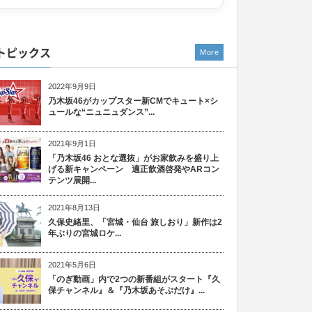
トピックス
More
2022年9月9日
乃木坂46がカップスター新CMでキュート×シ
ュールな“ニュニュダンス”...
2021年9月1日
「乃木坂46 おとな選抜」がお家飲みを盛り上
げる新キャンペーン 適正飲酒啓発やARコン
テンツ展開...
2021年8月13日
久保史緒里、「宮城・仙台 旅しおり」新作は2
年ぶりの宮城ロケ...
2021年5月6日
「のぎ動画」内で2つの新番組がスタート『久
保チャンネル』＆『乃木坂あそぶだけ』...