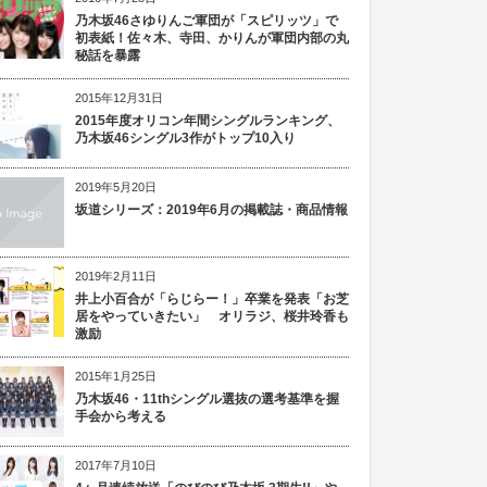
乃木坂46さゆりんご軍団が「スピリッツ」で
初表紙！佐々木、寺田、かりんが軍団内部の丸
秘話を暴露
2015年12月31日
2015年度オリコン年間シングルランキング、
乃木坂46シングル3作がトップ10入り
2019年5月20日
坂道シリーズ：2019年6月の掲載誌・商品情報
2019年2月11日
井上小百合が「らじらー！」卒業を発表「お芝
居をやっていきたい」 オリラジ、桜井玲香も
激励
2015年1月25日
乃木坂46・11thシングル選抜の選考基準を握
手会から考える
2017年7月10日