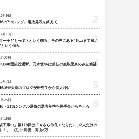
2
10月9日
46の7thシングル選抜発表を終えて
12月10日
3
世ー子どもっぽさという弱み、その先にある”死ぬまで満足
”という強み
3月22日
4
AKB48選抜総選挙、乃木坂46は兼任の生駒里奈のみ立候補
5
10月7日
46堀未央奈のブログが研究生から個人枠に
6
1月25日
46・11thシングル選抜の選考基準を握手会から考える
8月19日
7
坂工事中」第118回は「今さら仲良くなりた～い2人だけの
ト！」 桜井×川後、高山×万...