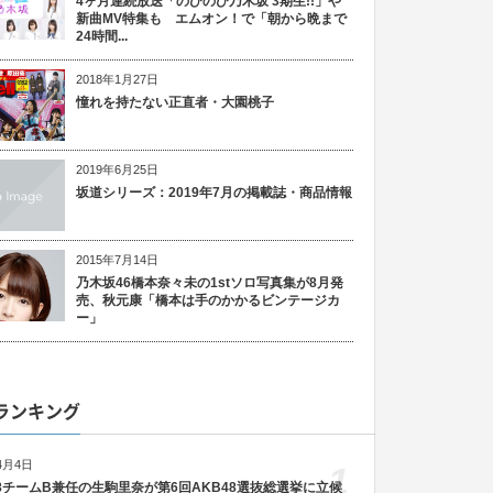
4ヶ月連続放送「のびのび乃木坂 3期生!!」や
新曲MV特集も エムオン！で「朝から晩まで
24時間...
2018年1月27日
憧れを持たない正直者・大園桃子
2019年6月25日
坂道シリーズ：2019年7月の掲載誌・商品情報
2015年7月14日
乃木坂46橋本奈々未の1stソロ写真集が8月発
売、秋元康「橋本は手のかかるビンテージカ
ー」
ランキング
4月4日
1
48チームB兼任の生駒里奈が第6回AKB48選抜総選挙に立候