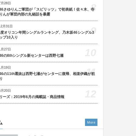
7月28日
8
46さゆりんご軍団が「スピリッツ」で初表紙！佐々木、寺
りんが軍団内部の丸秘話を暴露
12月31日
9
5年度オリコン年間シングルランキング、乃木坂46シングル3
ップ10入り
10
1月27日
46の8thシングル新センターは西野七瀬
1月19日
11
46の11th選抜は西野七瀬がセンターに復帰、相楽伊織が初
り
12
5月20日
リーズ：2019年6月の掲載誌・商品情報
ム
More