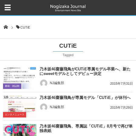
CUTiE
CUTiE
Tagged
乃木坂46齋藤飛鳥がCUTiE専属モデル卒業へ、新た
にsweetモデルとしてデビュー決定
NJ編集部
2015年7月31日
書籍・雑誌類
乃木坂46齋藤飛鳥が専属モデル「CUTiE」が休刊へ
NJ編集部
2015年7月29日
エンタメニュース
乃木坂46齋藤飛鳥、専属誌「CUTiE」8月号で再び単
独表紙