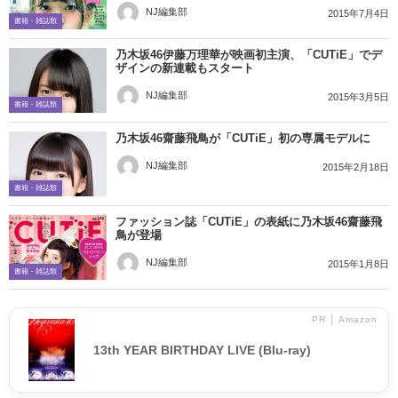
NJ編集部
2015年7月4日
書籍・雑誌類
乃木坂46伊藤万理華が映画初主演、「CUTiE」でデ
ザインの新連載もスタート
NJ編集部
2015年3月5日
書籍・雑誌類
乃木坂46齋藤飛鳥が「CUTiE」初の専属モデルに
NJ編集部
2015年2月18日
書籍・雑誌類
ファッション誌「CUTiE」の表紙に乃木坂46齋藤飛
鳥が登場
NJ編集部
2015年1月8日
書籍・雑誌類
PR │ Amazon
13th YEAR BIRTHDAY LIVE (Blu-ray)