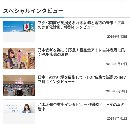
スペシャルインタビュー
フタバ図書が見据える乃木坂46と地方の未来「広島
のぎざ化計画」特別インタビュー
2016年5月3日
乃木坂46を楽しく応援！新星堂アトレ吉祥寺店に訊
くPOP広告の裏側
2015年9月17日
日本一の売り場を目指して〜POP広告で話題のHMV
立川にインタビュー〜
2015年7月26日
乃木坂46卒業生インタビュー 伊藤寧々 −次の坂の
途中−
2015年7月1日