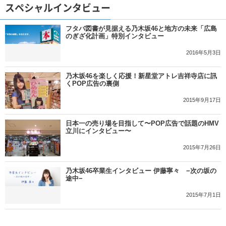
スペシャルインタビュー
フタバ図書が見据える乃木坂46と地方の未来「広島
のぎざ化計画」特別インタビュー
2016年5月3日
乃木坂46を楽しく応援！新星堂アトレ吉祥寺店に訊
くPOP広告の裏側
2015年9月17日
日本一の売り場を目指して〜POP広告で話題のHMV
立川にインタビュー〜
2015年7月26日
乃木坂46卒業生インタビュー 伊藤寧々 −次の坂の
途中−
2015年7月1日