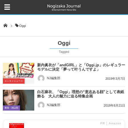
Oggi
Oggi
Tagged
新内眞衣が「andGIRL」と「Oggi.jp」のレギュラー
モデルに決定「夢って叶うんですよ」
NJ編集部
2019年3月7日
エンタメニュース
白石麻衣、「Oggi」理想の“意志ある顔”として表紙
飾る 大人の魅力に迫る特集企画
NJ編集部
2018年8月21日
書籍・雑誌類
PR │ Amazon