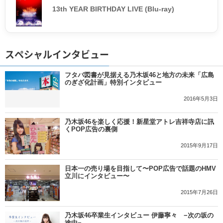
13th YEAR BIRTHDAY LIVE (Blu-ray)
スペシャルインタビュー
フタバ図書が見据える乃木坂46と地方の未来「広島
のぎざ化計画」特別インタビュー
2016年5月3日
乃木坂46を楽しく応援！新星堂アトレ吉祥寺店に訊
くPOP広告の裏側
2015年9月17日
日本一の売り場を目指して〜POP広告で話題のHMV
立川にインタビュー〜
2015年7月26日
乃木坂46卒業生インタビュー 伊藤寧々 −次の坂の
途中−