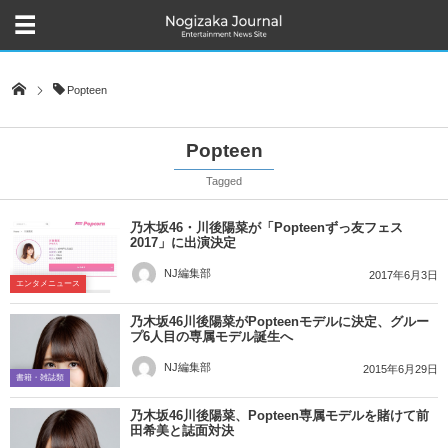
Popteen
Popteen
Tagged
乃木坂46・川後陽菜が「Popteenずっ友フェス
2017」に出演決定
NJ編集部
2017年6月3日
エンタメニュース
乃木坂46川後陽菜がPopteenモデルに決定、グルー
プ6人目の専属モデル誕生へ
NJ編集部
2015年6月29日
書籍・雑誌類
乃木坂46川後陽菜、Popteen専属モデルを賭けて前
田希美と誌面対決