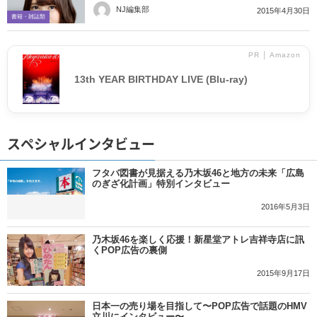
NJ編集部
2015年4月30日
書籍・雑誌類
PR │ Amazon
13th YEAR BIRTHDAY LIVE (Blu-ray)
スペシャルインタビュー
フタバ図書が見据える乃木坂46と地方の未来「広島
のぎざ化計画」特別インタビュー
2016年5月3日
乃木坂46を楽しく応援！新星堂アトレ吉祥寺店に訊
くPOP広告の裏側
2015年9月17日
日本一の売り場を目指して〜POP広告で話題のHMV
立川にインタビュー〜