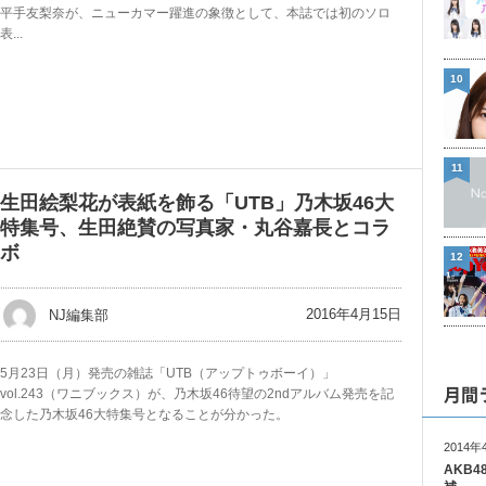
平手友梨奈が、ニューカマー躍進の象徴として、本誌では初のソロ
表...
10
11
生田絵梨花が表紙を飾る「UTB」乃木坂46大
特集号、生田絶賛の写真家・丸谷嘉長とコラ
ボ
12
2016年4月15日
NJ編集部
5月23日（月）発売の雑誌「UTB（アップトゥボーイ）」
月間
vol.243（ワニブックス）が、乃木坂46待望の2ndアルバム発売を記
念した乃木坂46大特集号となることが分かった。
2014年
AKB