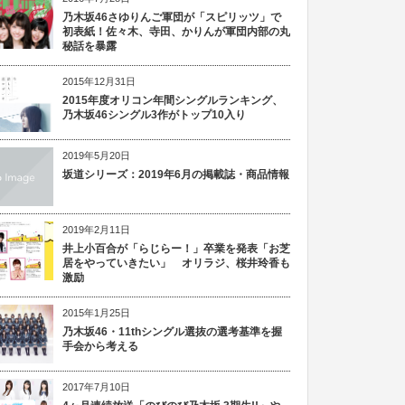
乃木坂46さゆりんご軍団が「スピリッツ」で
初表紙！佐々木、寺田、かりんが軍団内部の丸
秘話を暴露
2015年12月31日
2015年度オリコン年間シングルランキング、
乃木坂46シングル3作がトップ10入り
2019年5月20日
坂道シリーズ：2019年6月の掲載誌・商品情報
2019年2月11日
井上小百合が「らじらー！」卒業を発表「お芝
居をやっていきたい」 オリラジ、桜井玲香も
激励
2015年1月25日
乃木坂46・11thシングル選抜の選考基準を握
手会から考える
2017年7月10日