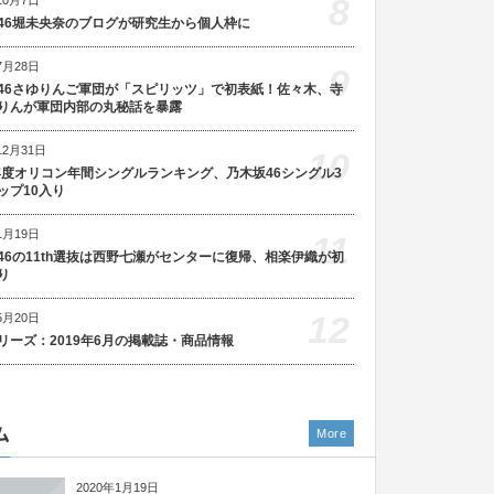
8
46堀未央奈のブログが研究生から個人枠に
7月28日
9
46さゆりんご軍団が「スピリッツ」で初表紙！佐々木、寺
りんが軍団内部の丸秘話を暴露
12月31日
10
5年度オリコン年間シングルランキング、乃木坂46シングル3
ップ10入り
1月19日
11
46の11th選抜は西野七瀬がセンターに復帰、相楽伊織が初
り
12
5月20日
リーズ：2019年6月の掲載誌・商品情報
ム
More
2020年1月19日