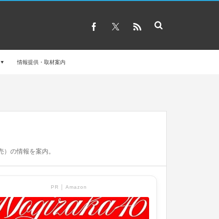
情報提供・取材案内
売）の情報を案内。
PR │ Amazon