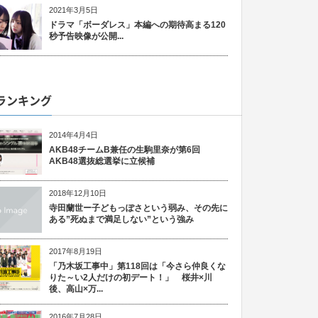
2021年3月5日
ドラマ「ボーダレス」本編への期待高まる120
秒予告映像が公開...
ランキング
2014年4月4日
AKB48チームB兼任の生駒里奈が第6回
AKB48選抜総選挙に立候補
2018年12月10日
寺田蘭世ー子どもっぽさという弱み、その先に
ある”死ぬまで満足しない”という強み
2017年8月19日
「乃木坂工事中」第118回は「今さら仲良くな
りた～い2人だけの初デート！」 桜井×川
後、高山×万...
2016年7月28日