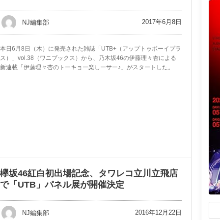
2017年6月8日
NJ編集部
本日6月8日（木）に発売された雑誌「UTB+（アップトゥボーイプラ
ス）」vol.38（ワニブックス）から、乃木坂46の伊藤理々杏による
新連載「伊藤理々杏のトーキョー楽しーサー♪」がスタートした。
欅坂46紅白初出場記念、タワレコ立川立飛店
で「UTB」パネル展が開催決定
2016年12月22日
NJ編集部