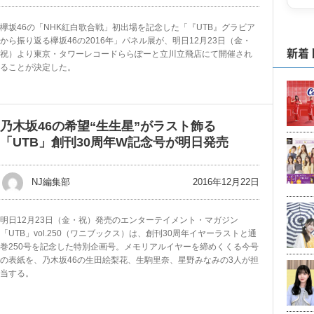
欅坂46の「NHK紅白歌合戦」初出場を記念した「『UTB』グラビア
から振り返る欅坂46の2016年」パネル展が、明日12月23日（金・
新着
祝）より東京・タワーレコードららぽーと立川立飛店にて開催され
ることが決定した。
乃木坂46の希望“生生星”がラスト飾る
「UTB」創刊30周年W記念号が明日発売
2016年12月22日
NJ編集部
明日12月23日（金・祝）発売のエンターテイメント・マガジン
「UTB」vol.250（ワニブックス）は、創刊30周年イヤーラストと通
巻250号を記念した特別企画号。メモリアルイヤーを締めくくる今号
の表紙を、乃木坂46の生田絵梨花、生駒里奈、星野みなみの3人が担
当する。