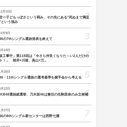
12月10日
2
世ー子どもっぽさという弱み、その先にある”死ぬまで満足
”という強み
3
10月9日
46の7thシングル選抜発表を終えて
8月19日
4
坂工事中」第118回は「今さら仲良くなりた～い2人だけの
ト！」 桜井×川後、高山×万...
5
1月25日
46・11thシングル選抜の選考基準を握手会から考える
3月22日
6
AKB48選抜総選挙、乃木坂46は兼任の生駒里奈のみ立候補
7
1月27日
46の8thシングル新センターは西野七瀬
10月7日