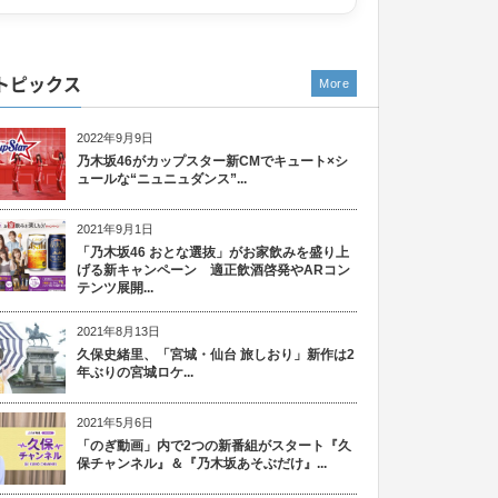
トピックス
More
2022年9月9日
乃木坂46がカップスター新CMでキュート×シ
ュールな“ニュニュダンス”...
2021年9月1日
「乃木坂46 おとな選抜」がお家飲みを盛り上
げる新キャンペーン 適正飲酒啓発やARコン
テンツ展開...
2021年8月13日
久保史緒里、「宮城・仙台 旅しおり」新作は2
年ぶりの宮城ロケ...
2021年5月6日
「のぎ動画」内で2つの新番組がスタート『久
保チャンネル』＆『乃木坂あそぶだけ』...