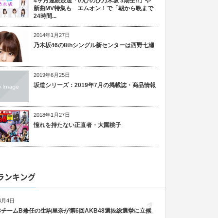
4ヶ月連続放送「のびのび乃木坂 3期生!!」や
新曲MV特集も エムオン！で「朝から晩まで
24時間...
2014年1月27日
乃木坂46の8thシングル新センターは西野七瀬
2019年6月25日
坂道シリーズ：2019年7月の掲載誌・商品情報
2018年1月27日
憧れを持たない正直者・大園桃子
ランキング
4月4日
1
48チームB兼任の生駒里奈が第6回AKB48選抜総選挙に立候