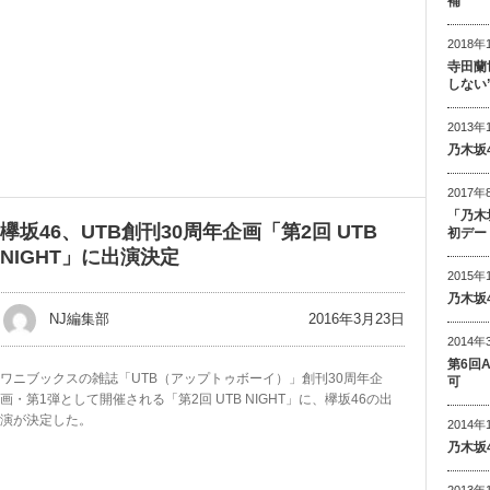
補
2018年
寺田蘭
しない
2013年
乃木坂
2017年
「乃木
欅坂46、UTB創刊30周年企画「第2回 UTB
初デー
NIGHT」に出演決定
2015年
乃木坂
2016年3月23日
NJ編集部
2014年
第6回
ワニブックスの雑誌「UTB（アップトゥボーイ）」創刊30周年企
可
画・第1弾として開催される「第2回 UTB NIGHT」に、欅坂46の出
演が決定した。
2014年
乃木坂
2013年