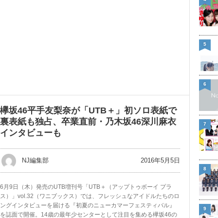
5
6
欅坂46平手友梨奈が「UTB＋」初ソロ表紙で
裏表紙も独占、卒業直前・乃木坂46深川麻衣
7
インタビューも
2016年5月5日
NJ編集部
8
6月9日（木）発売のUTB増刊号「UTB＋（アップトゥボーイ プラ
ス）」vol.32（ワニブックス）では、フレッシュなアイドルたちのロ
ングインタビューを届ける『初夏のニューカマーフェスティバル』
9
を誌面で開催。14歳の最年少センターとして注目を集める欅坂46の