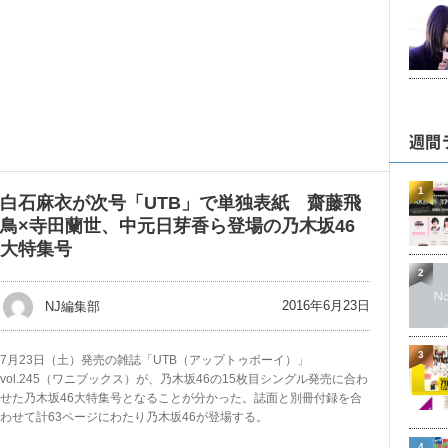
週間
1
白石麻衣が次号「UTB」で単独表紙 齋藤飛
鳥×寺田蘭世、中元日芽香ら登場の乃木坂46
大特集号
2
2016年6月23日
NJ編集部
3
7月23日（土）発売の雑誌「UTB（アップトゥボーイ）」
vol.245（ワニブックス）が、乃木坂46の15枚目シングル発売に合わ
せた乃木坂46大特集号となることが分かった。誌面と別冊付録を合
わせて計63ページにわたり乃木坂46が登場する。
4