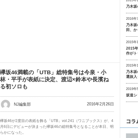
乃木坂
2016年
乃木坂
田、か
2015年
201
作がト
2015年
欅坂46満載の「UTB」総特集号は今泉・小
乃木坂
選抜入
林・平手が表紙に決定、渡辺×鈴本や長濱ね
る初ソロも
2019年
坂道シ
2016年2月26日
NJ編集部
コラ
欅坂46が2度目の表紙を飾る「UTB」vol.241（ワニブックス）が、4
月6日にデビューが決まった欅坂46の総特集号となることが本日、明
らかになった。