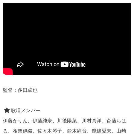
監督：多田卓也
歌唱メンバー
伊藤かりん、伊藤純奈、川後陽菜、川村真洋、斎藤ちは
る、相楽伊織、佐々木琴子、鈴木絢音、能條愛未、山崎