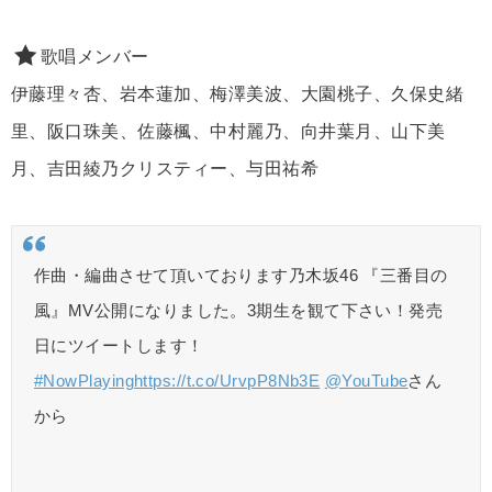
歌唱メンバー
伊藤理々杏、岩本蓮加、梅澤美波、大園桃子、久保史緒
里、阪口珠美、佐藤楓、中村麗乃、向井葉月、山下美
月、吉田綾乃クリスティー、与田祐希
作曲・編曲させて頂いております乃木坂46 『三番目の
風』MV公開になりました。3期生を観て下さい！発売
日にツイートします！
#NowPlaying
https://t.co/UrvpP8Nb3E
@YouTube
さん
から