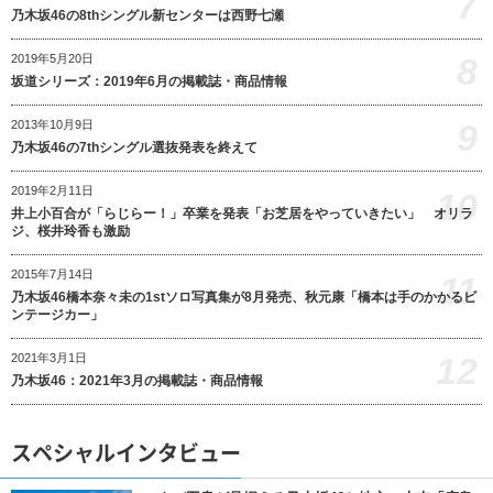
7
乃木坂46の8thシングル新センターは西野七瀬
8
2019年5月20日
坂道シリーズ：2019年6月の掲載誌・商品情報
9
2013年10月9日
乃木坂46の7thシングル選抜発表を終えて
2019年2月11日
10
井上小百合が「らじらー！」卒業を発表「お芝居をやっていきたい」 オリラ
ジ、桜井玲香も激励
2015年7月14日
11
乃木坂46橋本奈々未の1stソロ写真集が8月発売、秋元康「橋本は手のかかるビ
ンテージカー」
12
2021年3月1日
乃木坂46：2021年3月の掲載誌・商品情報
スペシャルインタビュー