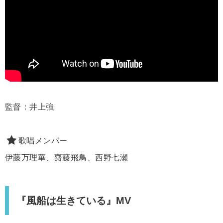
監督：井上強
歌唱メンバー
伊藤万理華、齋藤飛鳥、西野七瀬
『風船は生きている』MV