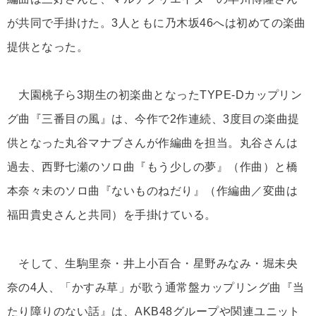
が共同で手掛けた。3人ともに乃木坂46へは初めての楽曲
提供となった。
大園桃子ら3期生の初楽曲となったTYPE-Dカップリン
グ曲『三番目の風』は、今作で2作連続、3度目の楽曲提
供となった丸谷マナブさんが作編曲を担当。丸谷さんは
過去、西野七瀬のソロ曲『もう少しの夢』（作曲）と橋
本奈々未のソロ曲『ないものねだり』（作編曲／変曲は
福田貴史さんと共同）を手掛けている。
そして、生駒里奈・井上小百合・星野みなみ・堀未央
奈の4人、「かすみ草」が歌う通常盤カップリング曲『当
たり障りのない話』は、AKB48グループや関連ユニット