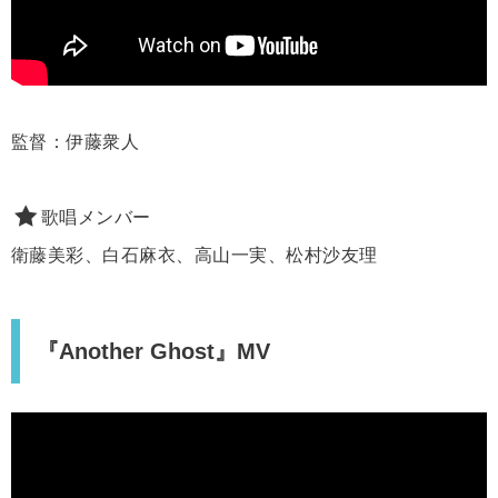
監督：伊藤衆人
歌唱メンバー
衛藤美彩、白石麻衣、高山一実、松村沙友理
『Another Ghost』MV