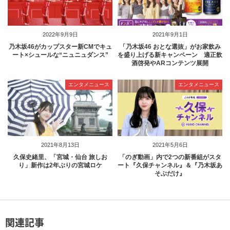
2022年9月9日
2021年9月1日
乃木坂46がカップスター新CMでキュ
「乃木坂46 おとな選抜」がお家飲み
ート×シュールな“ニュニュダンス”
を盛り上げる新キャンペーン 適正飲
酒啓発やARコンテンツ展開
エンタメニュース
エンタメニュース
2021年8月13日
2021年5月6日
久保史緒里、「宮城・仙台 旅しお
「のぎ動画」内で2つの新番組がスタ
り」新作は2年ぶりの宮城ロケ
ート『久保チャンネル』＆『乃木坂あ
そぶだけ』
関連記事