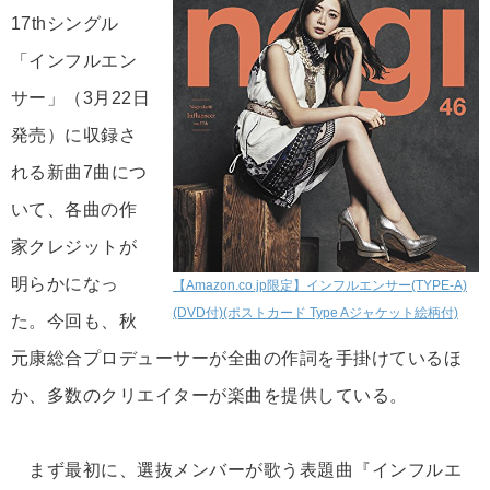
17thシングル
「インフルエン
サー」（3月22日
発売）に収録さ
れる新曲7曲につ
いて、各曲の作
家クレジットが
明らかになっ
【Amazon.co.jp限定】インフルエンサー(TYPE-A)
(DVD付)(ポストカード Type Aジャケット絵柄付)
た。今回も、秋
元康総合プロデューサーが全曲の作詞を手掛けているほ
か、多数のクリエイターが楽曲を提供している。
まず最初に、選抜メンバーが歌う表題曲『インフルエ