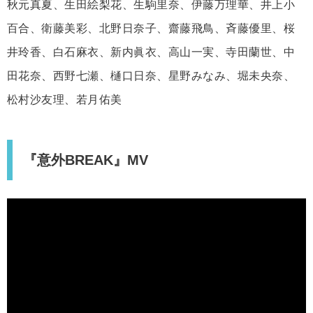
秋元真夏、生田絵梨花、生駒里奈、伊藤万理華、井上小
百合、衛藤美彩、北野日奈子、齋藤飛鳥、斉藤優里、桜
井玲香、白石麻衣、新内眞衣、高山一実、寺田蘭世、中
田花奈、西野七瀬、樋口日奈、星野みなみ、堀未央奈、
松村沙友理、若月佑美
『意外BREAK』MV