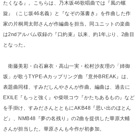
たくなる』。こちらは、乃木坂46歌唱曲では『風の螺
旋』（こじ坂46名義）と『なぞの落書き』を作曲した作
家の片桐周太郎さんが作編曲を担当。同ユニットの楽曲
は2ndアルバム収録の『口約束』以来、約1年ぶり、2曲目
となった。
衛藤美彩・白石麻衣・高山一実・松村沙友理の「姉御
坂」が歌うTYPE-Aカップリング曲『意外BREAK』は、
表題曲同様、すみだしんやさんが作曲。編曲は、過去に
EXILE『もっと強く』や柴咲コウ『かたちあるもの』など
を手掛け、すみださんとともにAKB48『思い出のほとん
ど』、NMB48『夢の名残り』の2曲を提供した華原大輔
さんが担当した。華原さんも今作が初参加。