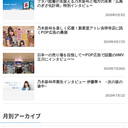
フタバ図書が見据える乃木坂46と地方の未来「広島
のぎざ化計画」特別インタビュー
2016年5月3日
乃木坂46を楽しく応援！新星堂アトレ吉祥寺店に訊
くPOP広告の裏側
2015年9月17日
日本一の売り場を目指して〜POP広告で話題のHMV
立川にインタビュー〜
2015年7月26日
乃木坂46卒業生インタビュー 伊藤寧々 −次の坂の
途中−
2015年7月1日
月別アーカイブ