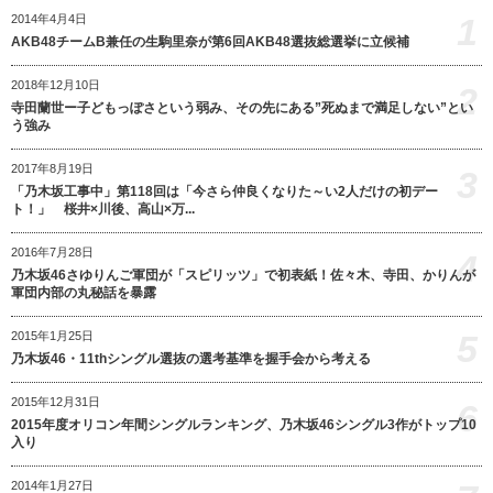
1
2014年4月4日
AKB48チームB兼任の生駒里奈が第6回AKB48選抜総選挙に立候補
2018年12月10日
2
寺田蘭世ー子どもっぽさという弱み、その先にある”死ぬまで満足しない”とい
う強み
2017年8月19日
3
「乃木坂工事中」第118回は「今さら仲良くなりた～い2人だけの初デー
ト！」 桜井×川後、高山×万...
2016年7月28日
4
乃木坂46さゆりんご軍団が「スピリッツ」で初表紙！佐々木、寺田、かりんが
軍団内部の丸秘話を暴露
5
2015年1月25日
乃木坂46・11thシングル選抜の選考基準を握手会から考える
2015年12月31日
6
2015年度オリコン年間シングルランキング、乃木坂46シングル3作がトップ10
入り
2014年1月27日