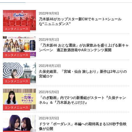
2022年9月9日
乃木坂46がカップスター新CMでキュート×シュール
な“ニュニュダンス”
エンタメニュース
2021年9月1日
「乃木坂46 おとな選抜」がお家飲みを盛り上げる新キャ
ンペーン 適正飲酒啓発やARコンテンツ展開
エンタメニュース
2021年8月13日
久保史緒里、「宮城・仙台 旅しおり」新作は2年ぶりの
宮城ロケ
エンタメニュース
2021年5月6日
「のぎ動画」内で2つの新番組がスタート『久保チャン
ネル』＆『乃木坂あそぶだけ』
エンタメニュース
2021年3月5日
ドラマ「ボーダレス」本編への期待高まる120秒予告映
像が公開