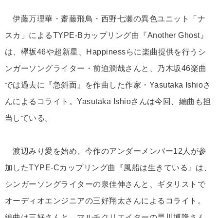
伊藤万理華・齋藤飛鳥・西野七瀬の異色ユニット「ナ
スカ」によるTYPE-Bカップリング曲『Another Ghost』
は、欅坂46や超新星、Happinessらに楽曲提供を行うシ
ンガーソングライター・前迫潤哉さんと、乃木坂46楽曲
では過去に『急斜面』を作曲した作家・Yasutaka Ishioさ
んによるコライト。Yasutaka Ishioさんは今回、編曲も担
当している。
渡辺みり愛を始め、今作のアンダーメンバー12人が参
加したTYPE-Cカップリング曲『風船は生きている』は、
シンガーソングライターの泉佳伸さんと、ギタリストで
オーディオエンジニアの三好翔太さんによるコライト。
編曲は三好さんと、マルチクリエイターの早川博隆さん