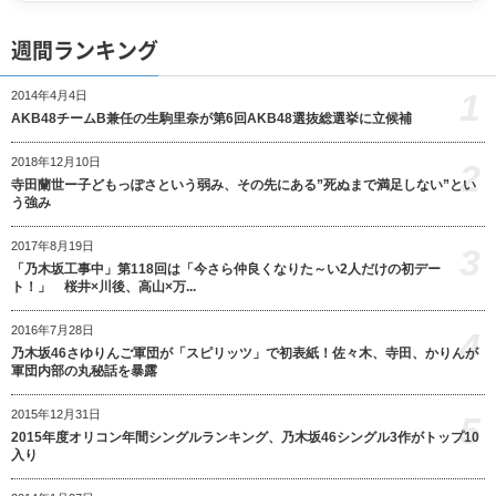
週間ランキング
1
2014年4月4日
AKB48チームB兼任の生駒里奈が第6回AKB48選抜総選挙に立候補
2018年12月10日
2
寺田蘭世ー子どもっぽさという弱み、その先にある”死ぬまで満足しない”とい
う強み
2017年8月19日
3
「乃木坂工事中」第118回は「今さら仲良くなりた～い2人だけの初デー
ト！」 桜井×川後、高山×万...
2016年7月28日
4
乃木坂46さゆりんご軍団が「スピリッツ」で初表紙！佐々木、寺田、かりんが
軍団内部の丸秘話を暴露
2015年12月31日
5
2015年度オリコン年間シングルランキング、乃木坂46シングル3作がトップ10
入り