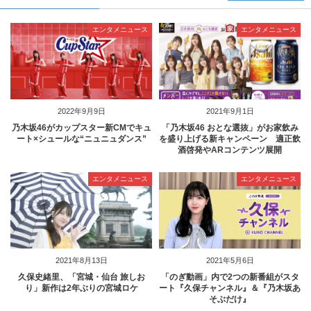
エンタメニュース
エンタメニュース
2022年9月9日
2021年9月1日
乃木坂46がカップスター新CMでキュ
「乃木坂46 おとな選抜」がお家飲み
ート×シュールな“ニュニュダンス”
を盛り上げる新キャンペーン 適正飲
酒啓発やARコンテンツ展開
エンタメニュース
エンタメニュース
2021年8月13日
2021年5月6日
久保史緒里、「宮城・仙台 旅しお
「のぎ動画」内で2つの新番組がスタ
り」新作は2年ぶりの宮城ロケ
ート『久保チャンネル』＆『乃木坂あ
そぶだけ』