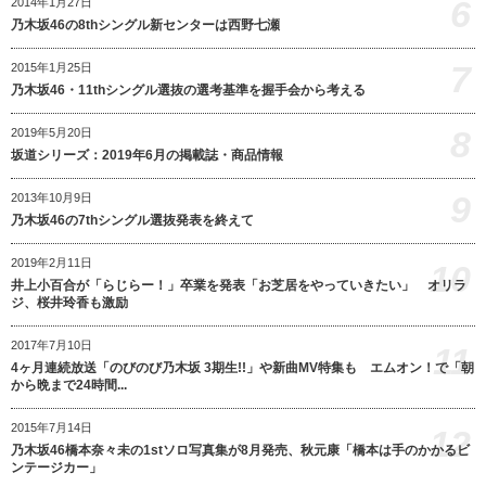
6
2014年1月27日
乃木坂46の8thシングル新センターは西野七瀬
7
2015年1月25日
乃木坂46・11thシングル選抜の選考基準を握手会から考える
8
2019年5月20日
坂道シリーズ：2019年6月の掲載誌・商品情報
9
2013年10月9日
乃木坂46の7thシングル選抜発表を終えて
2019年2月11日
10
井上小百合が「らじらー！」卒業を発表「お芝居をやっていきたい」 オリラ
ジ、桜井玲香も激励
2017年7月10日
11
4ヶ月連続放送「のびのび乃木坂 3期生!!」や新曲MV特集も エムオン！で「朝
から晩まで24時間...
2015年7月14日
12
乃木坂46橋本奈々未の1stソロ写真集が8月発売、秋元康「橋本は手のかかるビ
ンテージカー」