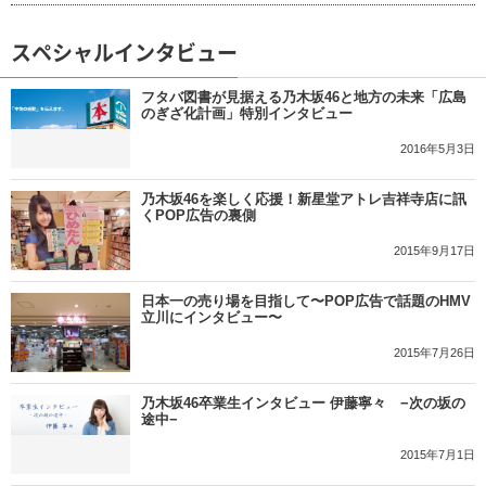
スペシャルインタビュー
フタバ図書が見据える乃木坂46と地方の未来「広島
のぎざ化計画」特別インタビュー
2016年5月3日
乃木坂46を楽しく応援！新星堂アトレ吉祥寺店に訊
くPOP広告の裏側
2015年9月17日
日本一の売り場を目指して〜POP広告で話題のHMV
立川にインタビュー〜
2015年7月26日
乃木坂46卒業生インタビュー 伊藤寧々 −次の坂の
途中−
2015年7月1日