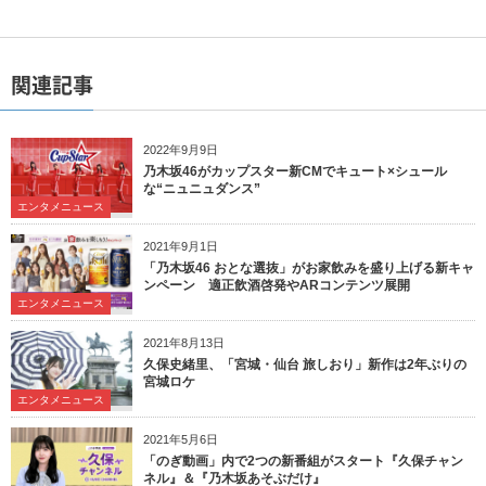
関連記事
2022年9月9日
乃木坂46がカップスター新CMでキュート×シュール
な“ニュニュダンス”
エンタメニュース
2021年9月1日
「乃木坂46 おとな選抜」がお家飲みを盛り上げる新キャ
ンペーン 適正飲酒啓発やARコンテンツ展開
エンタメニュース
2021年8月13日
久保史緒里、「宮城・仙台 旅しおり」新作は2年ぶりの
宮城ロケ
エンタメニュース
2021年5月6日
「のぎ動画」内で2つの新番組がスタート『久保チャン
ネル』＆『乃木坂あそぶだけ』