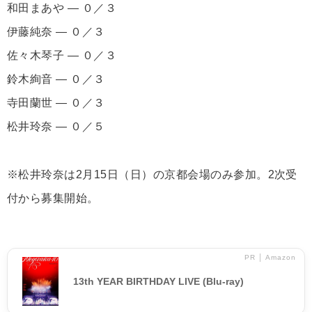
和田まあや ― ０／３
伊藤純奈 ― ０／３
佐々木琴子 ― ０／３
鈴木絢音 ― ０／３
寺田蘭世 ― ０／３
松井玲奈 ― ０／５
※松井玲奈は2月15日（日）の京都会場のみ参加。2次受
付から募集開始。
PR │ Amazon
13th YEAR BIRTHDAY LIVE (Blu-ray)