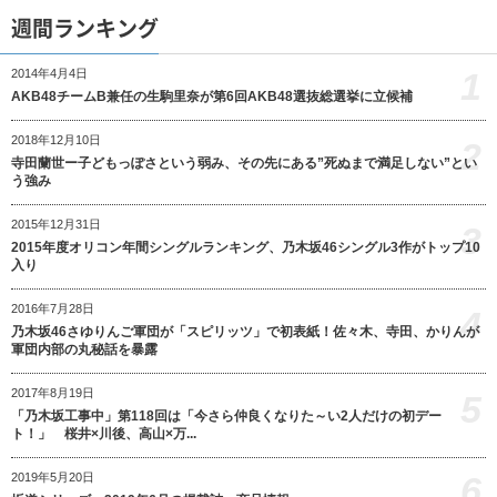
週間ランキング
1
2014年4月4日
AKB48チームB兼任の生駒里奈が第6回AKB48選抜総選挙に立候補
2018年12月10日
2
寺田蘭世ー子どもっぽさという弱み、その先にある”死ぬまで満足しない”とい
う強み
2015年12月31日
3
2015年度オリコン年間シングルランキング、乃木坂46シングル3作がトップ10
入り
2016年7月28日
4
乃木坂46さゆりんご軍団が「スピリッツ」で初表紙！佐々木、寺田、かりんが
軍団内部の丸秘話を暴露
2017年8月19日
5
「乃木坂工事中」第118回は「今さら仲良くなりた～い2人だけの初デー
ト！」 桜井×川後、高山×万...
6
2019年5月20日