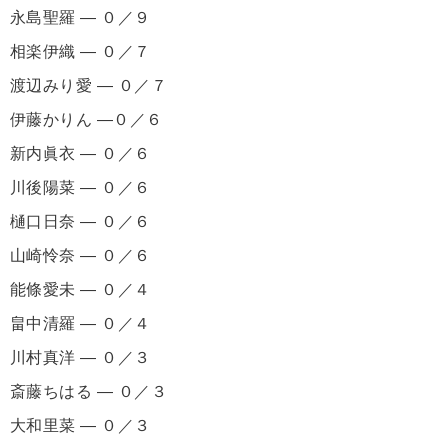
永島聖羅 ― ０／９
相楽伊織 ― ０／７
渡辺みり愛 ― ０／７
伊藤かりん ―０／６
新内眞衣 ― ０／６
川後陽菜 ― ０／６
樋口日奈 ― ０／６
山崎怜奈 ― ０／６
能條愛未 ― ０／４
畠中清羅 ― ０／４
川村真洋 ― ０／３
斎藤ちはる ― ０／３
大和里菜 ― ０／３