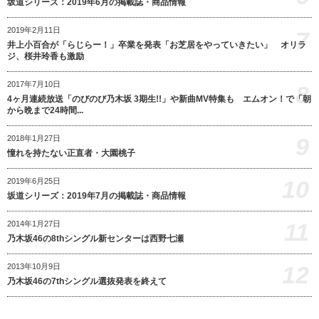
坂道シリーズ：2019年6月の掲載誌・商品情報
2019年2月11日
7
井上小百合が「らじらー！」卒業を発表「お芝居をやっていきたい」 オリラ
ジ、桜井玲香も激励
2017年7月10日
8
4ヶ月連続放送「のびのび乃木坂 3期生!!」や新曲MV特集も エムオン！で「朝
から晩まで24時間...
9
2018年1月27日
憧れを持たない正直者・大園桃子
10
2019年6月25日
坂道シリーズ：2019年7月の掲載誌・商品情報
11
2014年1月27日
乃木坂46の8thシングル新センターは西野七瀬
12
2013年10月9日
乃木坂46の7thシングル選抜発表を終えて