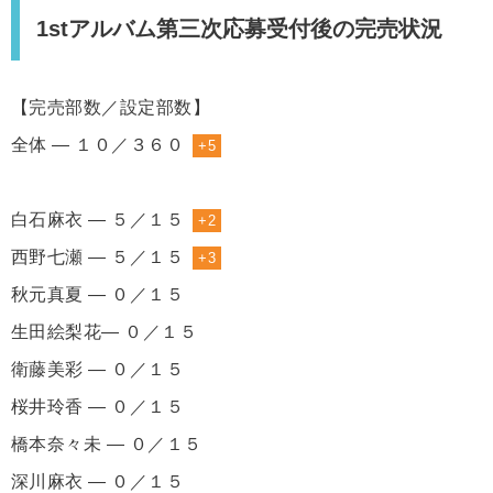
1stアルバム第三次応募受付後の完売状況
【完売部数／設定部数】
全体 ― １０／３６０
+5
白石麻衣 ― ５／１５
+2
西野七瀬 ― ５／１５
+3
秋元真夏 ― ０／１５
生田絵梨花― ０／１５
衛藤美彩 ― ０／１５
桜井玲香 ― ０／１５
橋本奈々未 ― ０／１５
深川麻衣 ― ０／１５