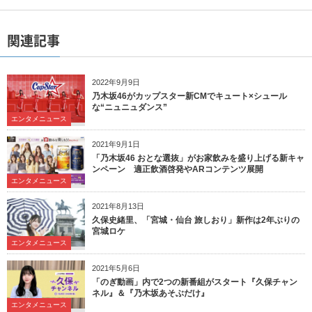
関連記事
2022年9月9日
乃木坂46がカップスター新CMでキュート×シュール
な“ニュニュダンス”
エンタメニュース
2021年9月1日
「乃木坂46 おとな選抜」がお家飲みを盛り上げる新キャ
ンペーン 適正飲酒啓発やARコンテンツ展開
エンタメニュース
2021年8月13日
久保史緒里、「宮城・仙台 旅しおり」新作は2年ぶりの
宮城ロケ
エンタメニュース
2021年5月6日
「のぎ動画」内で2つの新番組がスタート『久保チャン
ネル』＆『乃木坂あそぶだけ』
エンタメニュース