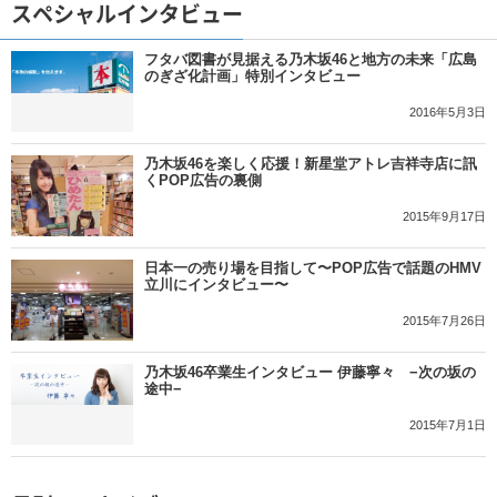
スペシャルインタビュー
フタバ図書が見据える乃木坂46と地方の未来「広島
のぎざ化計画」特別インタビュー
2016年5月3日
乃木坂46を楽しく応援！新星堂アトレ吉祥寺店に訊
くPOP広告の裏側
2015年9月17日
日本一の売り場を目指して〜POP広告で話題のHMV
立川にインタビュー〜
2015年7月26日
乃木坂46卒業生インタビュー 伊藤寧々 −次の坂の
途中−
2015年7月1日