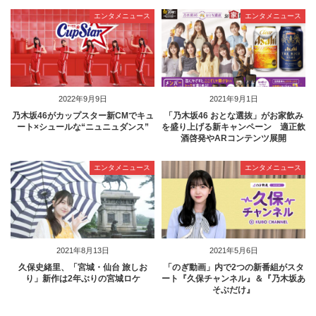
エンタメニュース
エンタメニュース
2022年9月9日
2021年9月1日
乃木坂46がカップスター新CMでキュ
「乃木坂46 おとな選抜」がお家飲み
ート×シュールな“ニュニュダンス”
を盛り上げる新キャンペーン 適正飲
酒啓発やARコンテンツ展開
エンタメニュース
エンタメニュース
2021年8月13日
2021年5月6日
久保史緒里、「宮城・仙台 旅しお
「のぎ動画」内で2つの新番組がスタ
り」新作は2年ぶりの宮城ロケ
ート『久保チャンネル』＆『乃木坂あ
そぶだけ』