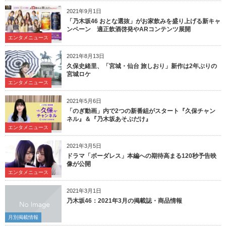
2021年9月1日
「乃木坂46 おとな選抜」がお家飲みを盛り上げる新キャ
ンペーン 適正飲酒啓発やARコンテンツ展開
エンタメニュース
2021年8月13日
久保史緒里、「宮城・仙台 旅しおり」新作は2年ぶりの
宮城ロケ
エンタメニュース
2021年5月6日
「のぎ動画」内で2つの新番組がスタート『久保チャン
ネル』＆『乃木坂あそぶだけ』
エンタメニュース
2021年3月5日
ドラマ「ボーダレス」本編への期待高まる120秒予告映
像が公開
エンタメニュース
2021年3月1日
乃木坂46：2021年3月の掲載誌・商品情報
月別掲載情報