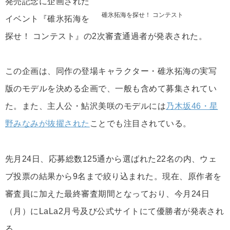
発売記念に企画された
碓氷拓海を探せ！ コンテスト
イベント『碓氷拓海を
探せ！ コンテスト』の2次審査通過者が発表された。
この企画は、同作の登場キャラクター・碓氷拓海の実写
版のモデルを決める企画で、一般も含めて募集されてい
た。また、主人公・鮎沢美咲のモデルには
乃木坂46・星
野みなみが抜擢された
ことでも注目されている。
先月24日、応募総数125通から選ばれた22名の内、ウェ
ブ投票の結果から9名まで絞り込まれた。現在、原作者を
審査員に加えた最終審査期間となっており、今月24日
（月）にLaLa2月号及び公式サイトにて優勝者が発表され
る。