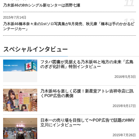
11
乃木坂46の8thシングル新センターは西野七瀬
2015年7月14日
12
乃木坂46橋本奈々未の1stソロ写真集が8月発売、秋元康「橋本は手のかかるビ
ンテージカー」
スペシャルインタビュー
フタバ図書が見据える乃木坂46と地方の未来「広島
のぎざ化計画」特別インタビュー
2016年5月3日
乃木坂46を楽しく応援！新星堂アトレ吉祥寺店に訊
くPOP広告の裏側
2015年9月17日
日本一の売り場を目指して〜POP広告で話題のHMV
立川にインタビュー〜
2015年7月26日