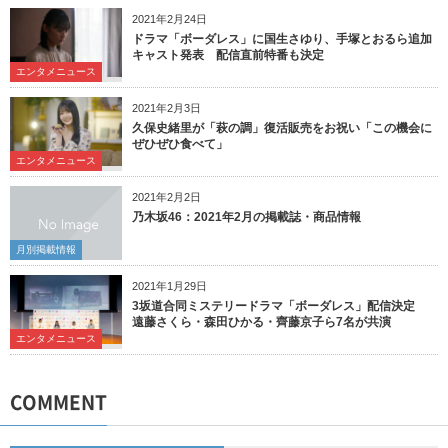
2021年2月24日
ドラマ「ボーダレス」に国生さゆり、手塚とおるら追加
キャスト発表 配信直前特番も決定
エンタメニュース
2021年2月3日
久保史緒里が「萩の調」復活販売をお祝い「この機会に
ぜひぜひ食べて」
エンタメニュース
2021年2月2日
乃木坂46：2021年2月の掲載誌・商品情報
月別掲載情報
2021年1月29日
3坂道合同ミステリードラマ「ボーダレス」配信決定
遠藤さくら・森田ひかる・齊藤京子ら7名が共演
エンタメニュース
COMMENT