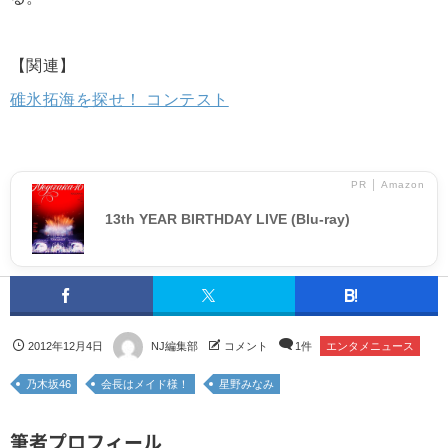
【関連】
碓氷拓海を探せ！ コンテスト
PR │ Amazon
13th YEAR BIRTHDAY LIVE (Blu-ray)
2012年12月4日
NJ編集部
コメント
1件
エンタメニュース
乃木坂46
会長はメイド様！
星野みなみ
筆者プロフィール