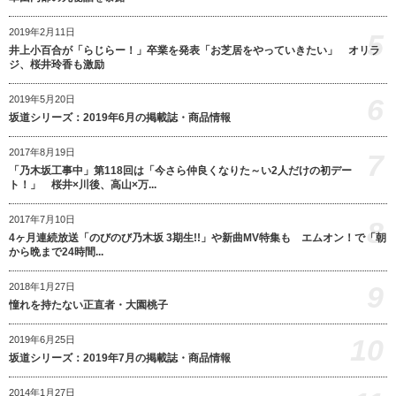
2019年2月11日
5
井上小百合が「らじらー！」卒業を発表「お芝居をやっていきたい」 オリラ
ジ、桜井玲香も激励
6
2019年5月20日
坂道シリーズ：2019年6月の掲載誌・商品情報
2017年8月19日
7
「乃木坂工事中」第118回は「今さら仲良くなりた～い2人だけの初デー
ト！」 桜井×川後、高山×万...
2017年7月10日
8
4ヶ月連続放送「のびのび乃木坂 3期生!!」や新曲MV特集も エムオン！で「朝
から晩まで24時間...
9
2018年1月27日
憧れを持たない正直者・大園桃子
10
2019年6月25日
坂道シリーズ：2019年7月の掲載誌・商品情報
2014年1月27日