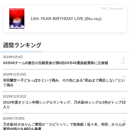
PR │ Amazon
13th YEAR BIRTHDAY LIVE (Blu-ray)
週間ランキング
1
2014年4月4日
AKB48チームB兼任の生駒里奈が第6回AKB48選抜総選挙に立候補
2018年12月10日
2
寺田蘭世ー子どもっぽさという弱み、その先にある”死ぬまで満足しない”とい
う強み
2015年12月31日
3
2015年度オリコン年間シングルランキング、乃木坂46シングル3作がトップ10
入り
2016年7月28日
4
乃木坂46さゆりんご軍団が「スピリッツ」で初表紙！佐々木、寺田、かりんが
軍団内部の丸秘話を暴露