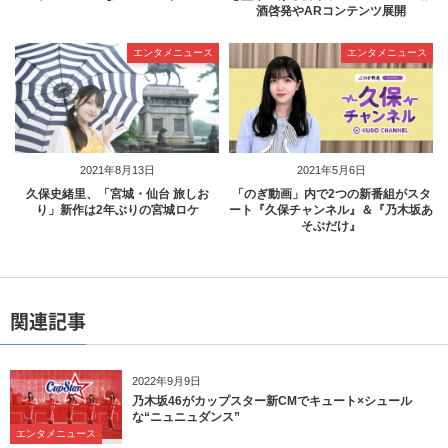
酒啓発やARコンテンツ展開
エンタメニュース
エンタメニュース
2021年8月13日
2021年5月6日
久保史緒里、「宮城・仙台 旅しお
「のぎ動画」内で2つの新番組がスタ
り」新作は2年ぶりの宮城ロケ
ート『久保チャンネル』＆『乃木坂あ
そぶだけ』
関連記事
2022年9月9日
乃木坂46がカップスター新CMでキュート×シュール
な“ニュニュダンス”
エンタメニュース