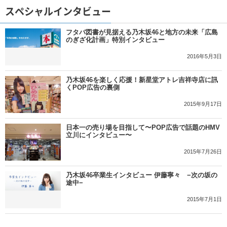
スペシャルインタビュー
フタバ図書が見据える乃木坂46と地方の未来「広島
のぎざ化計画」特別インタビュー
2016年5月3日
乃木坂46を楽しく応援！新星堂アトレ吉祥寺店に訊
くPOP広告の裏側
2015年9月17日
日本一の売り場を目指して〜POP広告で話題のHMV
立川にインタビュー〜
2015年7月26日
乃木坂46卒業生インタビュー 伊藤寧々 −次の坂の
途中−
2015年7月1日