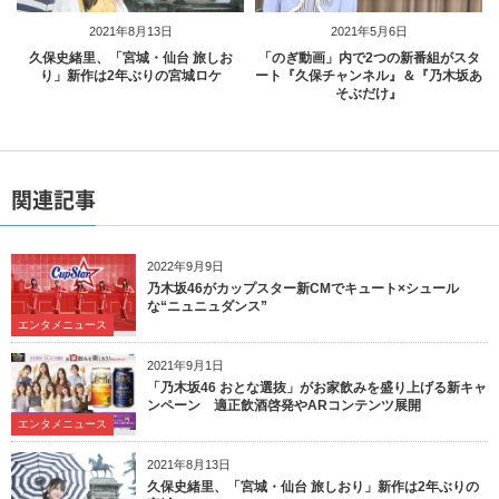
2021年8月13日
2021年5月6日
久保史緒里、「宮城・仙台 旅しお
「のぎ動画」内で2つの新番組がスタ
り」新作は2年ぶりの宮城ロケ
ート『久保チャンネル』＆『乃木坂あ
そぶだけ』
関連記事
2022年9月9日
乃木坂46がカップスター新CMでキュート×シュール
な“ニュニュダンス”
エンタメニュース
2021年9月1日
「乃木坂46 おとな選抜」がお家飲みを盛り上げる新キャ
ンペーン 適正飲酒啓発やARコンテンツ展開
エンタメニュース
2021年8月13日
久保史緒里、「宮城・仙台 旅しおり」新作は2年ぶりの