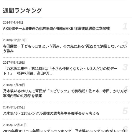
週間ランキング
1
2014年4月4日
AKB48チームB兼任の生駒里奈が第6回AKB48選抜総選挙に立候補
2018年12月10日
2
寺田蘭世ー子どもっぽさという弱み、その先にある”死ぬまで満足しない”とい
う強み
2017年8月19日
3
「乃木坂工事中」第118回は「今さら仲良くなりた～い2人だけの初デー
ト！」 桜井×川後、高山×万...
2016年7月28日
4
乃木坂46さゆりんご軍団が「スピリッツ」で初表紙！佐々木、寺田、かりんが
軍団内部の丸秘話を暴露
5
2015年1月25日
乃木坂46・11thシングル選抜の選考基準を握手会から考える
2015年12月31日
6
2015年度オリコン年間シングルランキング、乃木坂46シングル3作がトップ10