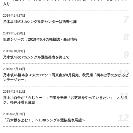
入り
7
2014年1月27日
乃木坂46の8thシングル新センターは西野七瀬
8
2019年5月20日
坂道シリーズ：2019年6月の掲載誌・商品情報
9
2013年10月9日
乃木坂46の7thシングル選抜発表を終えて
2015年7月14日
10
乃木坂46橋本奈々未の1stソロ写真集が8月発売、秋元康「橋本は手のかかるビ
ンテージカー」
2019年2月11日
11
井上小百合が「らじらー！」卒業を発表「お芝居をやっていきたい」 オリラ
ジ、桜井玲香も激励
12
2015年8月29日
「乃木坂をよむ！」〜13thシングル選抜発表展望〜