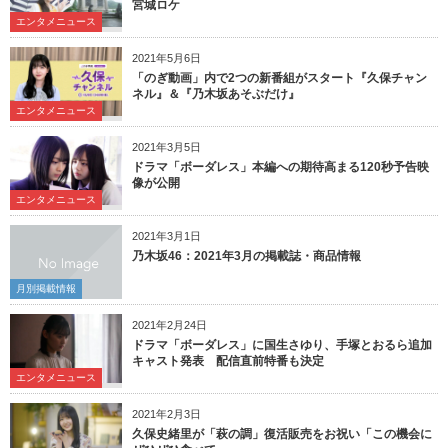
宮城ロケ
エンタメニュース
2021年5月6日
「のぎ動画」内で2つの新番組がスタート『久保チャン
ネル』＆『乃木坂あそぶだけ』
エンタメニュース
2021年3月5日
ドラマ「ボーダレス」本編への期待高まる120秒予告映
像が公開
エンタメニュース
2021年3月1日
乃木坂46：2021年3月の掲載誌・商品情報
月別掲載情報
2021年2月24日
ドラマ「ボーダレス」に国生さゆり、手塚とおるら追加
キャスト発表 配信直前特番も決定
エンタメニュース
2021年2月3日
久保史緒里が「萩の調」復活販売をお祝い「この機会に