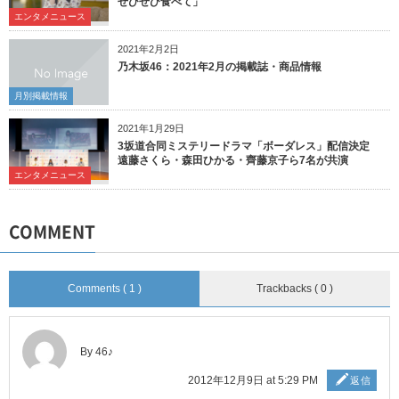
ぜひぜひ食べて」
エンタメニュース
2021年2月2日
乃木坂46：2021年2月の掲載誌・商品情報
月別掲載情報
2021年1月29日
3坂道合同ミステリードラマ「ボーダレス」配信決定
遠藤さくら・森田ひかる・齊藤京子ら7名が共演
エンタメニュース
COMMENT
Comments ( 1 )
Trackbacks ( 0 )
By 46♪
2012年12月9日 at 5:29 PM
返信