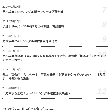
7
2014年1月27日
乃木坂46の8thシングル新センターは西野七瀬
8
2019年5月20日
坂道シリーズ：2019年6月の掲載誌・商品情報
9
2013年10月9日
乃木坂46の7thシングル選抜発表を終えて
2015年7月14日
10
乃木坂46橋本奈々未の1stソロ写真集が8月発売、秋元康「橋本は手のかかるビ
ンテージカー」
2019年2月11日
11
井上小百合が「らじらー！」卒業を発表「お芝居をやっていきたい」 オリラ
ジ、桜井玲香も激励
12
2015年8月29日
「乃木坂をよむ！」〜13thシングル選抜発表展望〜
スペシャルインタビュー