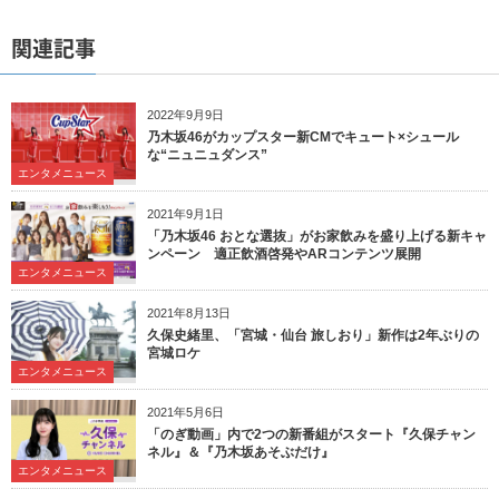
関連記事
2022年9月9日
乃木坂46がカップスター新CMでキュート×シュール
な“ニュニュダンス”
エンタメニュース
2021年9月1日
「乃木坂46 おとな選抜」がお家飲みを盛り上げる新キャ
ンペーン 適正飲酒啓発やARコンテンツ展開
エンタメニュース
2021年8月13日
久保史緒里、「宮城・仙台 旅しおり」新作は2年ぶりの
宮城ロケ
エンタメニュース
2021年5月6日
「のぎ動画」内で2つの新番組がスタート『久保チャン
ネル』＆『乃木坂あそぶだけ』
エンタメニュース