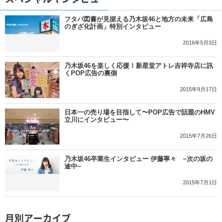
フタバ図書が見据える乃木坂46と地方の未来「広島
のぎざ化計画」特別インタビュー
2016年5月3日
乃木坂46を楽しく応援！新星堂アトレ吉祥寺店に訊
くPOP広告の裏側
2015年9月17日
日本一の売り場を目指して〜POP広告で話題のHMV
立川にインタビュー〜
2015年7月26日
乃木坂46卒業生インタビュー 伊藤寧々 −次の坂の
途中−
2015年7月1日
月別アーカイブ