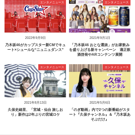
エンタメニュース
エンタメニュース
2022年9月9日
2021年9月1日
乃木坂46がカップスター新CMでキュ
「乃木坂46 おとな選抜」がお家飲み
ート×シュールな“ニュニュダンス”
を盛り上げる新キャンペーン 適正飲
酒啓発やARコンテンツ展開
エンタメニュース
エンタメニュース
2021年8月13日
2021年5月6日
久保史緒里、「宮城・仙台 旅しお
「のぎ動画」内で2つの新番組がスタ
り」新作は2年ぶりの宮城ロケ
ート『久保チャンネル』＆『乃木坂あ
そぶだけ』