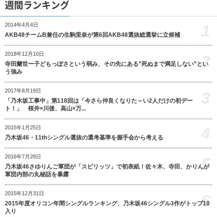
週間ランキング
1
2014年4月4日
AKB48チームB兼任の生駒里奈が第6回AKB48選抜総選挙に立候補
2018年12月10日
2
寺田蘭世ー子どもっぽさという弱み、その先にある”死ぬまで満足しない”とい
う強み
2017年8月19日
3
「乃木坂工事中」第118回は「今さら仲良くなりた～い2人だけの初デー
ト！」 桜井×川後、高山×万...
4
2015年1月25日
乃木坂46・11thシングル選抜の選考基準を握手会から考える
2016年7月28日
5
乃木坂46さゆりんご軍団が「スピリッツ」で初表紙！佐々木、寺田、かりんが
軍団内部の丸秘話を暴露
2015年12月31日
6
2015年度オリコン年間シングルランキング、乃木坂46シングル3作がトップ10
入り