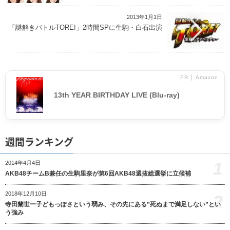
2013年1月1日
「謎解きバトルTORE!」2時間SPに生駒・白石出演
PR │ Amazon
13th YEAR BIRTHDAY LIVE (Blu-ray)
週間ランキング
1
2014年4月4日
AKB48チームB兼任の生駒里奈が第6回AKB48選抜総選挙に立候補
2018年12月10日
2
寺田蘭世ー子どもっぽさという弱み、その先にある”死ぬまで満足しない”とい
う強み