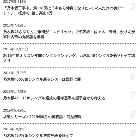
2017年8月19日
3
「乃木坂工事中」第118回は「今さら仲良くなりた～い2人だけの初デー
ト！」 桜井×川後、高山×万...
2016年7月28日
4
乃木坂46さゆりんご軍団が「スピリッツ」で初表紙！佐々木、寺田、かりんが
軍団内部の丸秘話を暴露
2015年12月31日
5
2015年度オリコン年間シングルランキング、乃木坂46シングル3作がトップ10
入り
6
2014年1月27日
乃木坂46の8thシングル新センターは西野七瀬
7
2015年1月25日
乃木坂46・11thシングル選抜の選考基準を握手会から考える
8
2019年5月20日
坂道シリーズ：2019年6月の掲載誌・商品情報
9
2013年10月9日
乃木坂46の7thシングル選抜発表を終えて