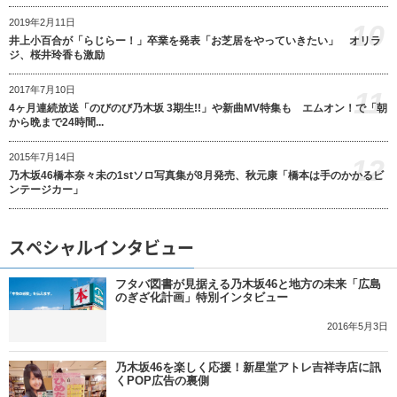
2019年2月11日
10
井上小百合が「らじらー！」卒業を発表「お芝居をやっていきたい」 オリラ
ジ、桜井玲香も激励
2017年7月10日
11
4ヶ月連続放送「のびのび乃木坂 3期生!!」や新曲MV特集も エムオン！で「朝
から晩まで24時間...
2015年7月14日
12
乃木坂46橋本奈々未の1stソロ写真集が8月発売、秋元康「橋本は手のかかるビ
ンテージカー」
スペシャルインタビュー
フタバ図書が見据える乃木坂46と地方の未来「広島
のぎざ化計画」特別インタビュー
2016年5月3日
乃木坂46を楽しく応援！新星堂アトレ吉祥寺店に訊
くPOP広告の裏側