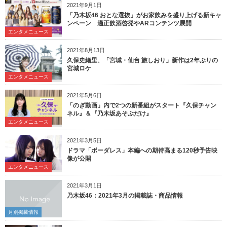
2021年9月1日
「乃木坂46 おとな選抜」がお家飲みを盛り上げる新キャ
ンペーン 適正飲酒啓発やARコンテンツ展開
エンタメニュース
2021年8月13日
久保史緒里、「宮城・仙台 旅しおり」新作は2年ぶりの
宮城ロケ
エンタメニュース
2021年5月6日
「のぎ動画」内で2つの新番組がスタート『久保チャン
ネル』＆『乃木坂あそぶだけ』
エンタメニュース
2021年3月5日
ドラマ「ボーダレス」本編への期待高まる120秒予告映
像が公開
エンタメニュース
2021年3月1日
乃木坂46：2021年3月の掲載誌・商品情報
月別掲載情報