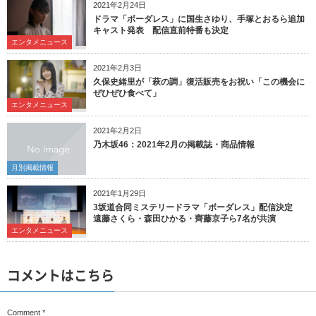
2021年2月24日
ドラマ「ボーダレス」に国生さゆり、手塚とおるら追加
キャスト発表 配信直前特番も決定
エンタメニュース
2021年2月3日
久保史緒里が「萩の調」復活販売をお祝い「この機会に
ぜひぜひ食べて」
エンタメニュース
2021年2月2日
乃木坂46：2021年2月の掲載誌・商品情報
月別掲載情報
2021年1月29日
3坂道合同ミステリードラマ「ボーダレス」配信決定
遠藤さくら・森田ひかる・齊藤京子ら7名が共演
エンタメニュース
コメントはこちら
Comment
*