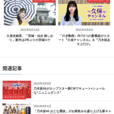
2021年8月13日
2021年5月6日
久保史緒里、「宮城・仙台 旅しお
「のぎ動画」内で2つの新番組がスタ
り」新作は2年ぶりの宮城ロケ
ート『久保チャンネル』＆『乃木坂あ
そぶだけ』
関連記事
2022年9月9日
乃木坂46がカップスター新CMでキュート×シュール
な“ニュニュダンス”
エンタメニュース
2021年9月1日
「乃木坂46 おとな選抜」がお家飲みを盛り上げる新キャ