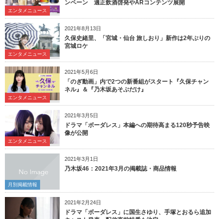
ンペーン 適正飲酒啓発やARコンテンツ展開
エンタメニュース
2021年8月13日
久保史緒里、「宮城・仙台 旅しおり」新作は2年ぶりの
宮城ロケ
エンタメニュース
2021年5月6日
「のぎ動画」内で2つの新番組がスタート『久保チャン
ネル』＆『乃木坂あそぶだけ』
エンタメニュース
2021年3月5日
ドラマ「ボーダレス」本編への期待高まる120秒予告映
像が公開
エンタメニュース
2021年3月1日
乃木坂46：2021年3月の掲載誌・商品情報
月別掲載情報
2021年2月24日
ドラマ「ボーダレス」に国生さゆり、手塚とおるら追加