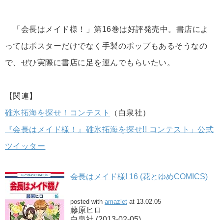
「会長はメイド様！」第16巻は好評発売中。書店によ
ってはポスターだけでなく手製のポップもあるそうなの
で、ぜひ実際に書店に足を運んでもらいたい。
【関連】
碓氷拓海を探せ！コンテスト
（白泉社）
『会長はメイド様！』碓氷拓海を探せ!! コンテスト」公式
ツイッター
会長はメイド様! 16 (花とゆめCOMICS)
posted with
amazlet
at 13.02.05
藤原ヒロ
白泉社 (2013-02-05)