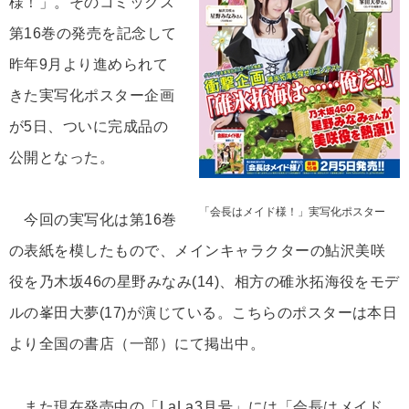
様！」。そのコミックス
第16巻の発売を記念して
昨年9月より進められて
きた実写化ポスター企画
が5日、ついに完成品の
公開となった。
「会長はメイド様！」実写化ポスター
今回の実写化は第16巻
の表紙を模したもので、メインキャラクターの鮎沢美咲
役を乃木坂46の星野みなみ(14)、相方の碓氷拓海役をモデ
ルの峯田大夢(17)が演じている。こちらのポスターは本日
より全国の書店（一部）にて掲出中。
また現在発売中の「LaLa3月号」には「会長はメイド