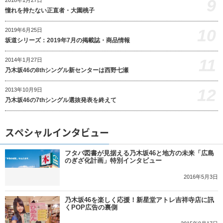
9
憧れを持たない正直者・大園桃子
10
2019年6月25日
坂道シリーズ：2019年7月の掲載誌・商品情報
11
2014年1月27日
乃木坂46の8thシングル新センターは西野七瀬
12
2013年10月9日
乃木坂46の7thシングル選抜発表を終えて
スペシャルインタビュー
フタバ図書が見据える乃木坂46と地方の未来「広島
のぎざ化計画」特別インタビュー
2016年5月3日
乃木坂46を楽しく応援！新星堂アトレ吉祥寺店に訊
くPOP広告の裏側