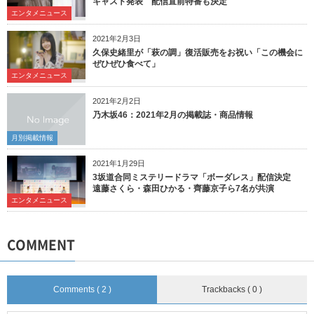
キャスト発表 配信直前特番も決定
エンタメニュース
2021年2月3日
久保史緒里が「萩の調」復活販売をお祝い「この機会に
ぜひぜひ食べて」
エンタメニュース
2021年2月2日
乃木坂46：2021年2月の掲載誌・商品情報
月別掲載情報
2021年1月29日
3坂道合同ミステリードラマ「ボーダレス」配信決定
遠藤さくら・森田ひかる・齊藤京子ら7名が共演
エンタメニュース
COMMENT
Comments ( 2 )
Trackbacks ( 0 )