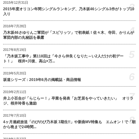
2015年12月31日
3
2015年度オリコン年間シングルランキング、乃木坂46シングル3作がトップ10
入り
2016年7月28日
4
乃木坂46さゆりんご軍団が「スピリッツ」で初表紙！佐々木、寺田、かりんが
軍団内部の丸秘話を暴露
2017年8月19日
5
「乃木坂工事中」第118回は「今さら仲良くなりた～い2人だけの初デー
ト！」 桜井×川後、高山×万...
6
2019年5月20日
坂道シリーズ：2019年6月の掲載誌・商品情報
2019年2月11日
7
井上小百合が「らじらー！」卒業を発表「お芝居をやっていきたい」 オリラ
ジ、桜井玲香も激励
2017年7月10日
8
4ヶ月連続放送「のびのび乃木坂 3期生!!」や新曲MV特集も エムオン！で「朝
から晩まで24時間...
2018年1月27日