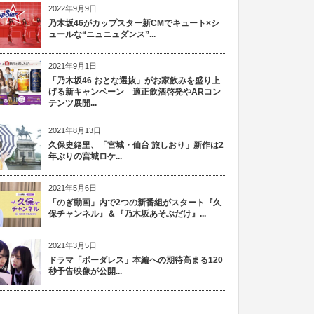
2022年9月9日
乃木坂46がカップスター新CMでキュート×シ
ュールな“ニュニュダンス”...
2021年9月1日
「乃木坂46 おとな選抜」がお家飲みを盛り上
げる新キャンペーン 適正飲酒啓発やARコン
テンツ展開...
2021年8月13日
久保史緒里、「宮城・仙台 旅しおり」新作は2
年ぶりの宮城ロケ...
2021年5月6日
「のぎ動画」内で2つの新番組がスタート『久
保チャンネル』＆『乃木坂あそぶだけ』...
2021年3月5日
ドラマ「ボーダレス」本編への期待高まる120
秒予告映像が公開...