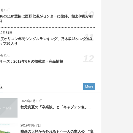
1月19日
10
46の11th選抜は西野七瀬がセンターに復帰、相楽伊織が初
り
12月31日
11
5年度オリコン年間シングルランキング、乃木坂46シングル3
ップ10入り
12
5月20日
リーズ：2019年6月の掲載誌・商品情報
ム
More
2020年1月19日
秋元真夏の「卒業観」と「キャプテン像」...
2019年8月7日
映画の大枠から外れるもう一人の主人公 “変