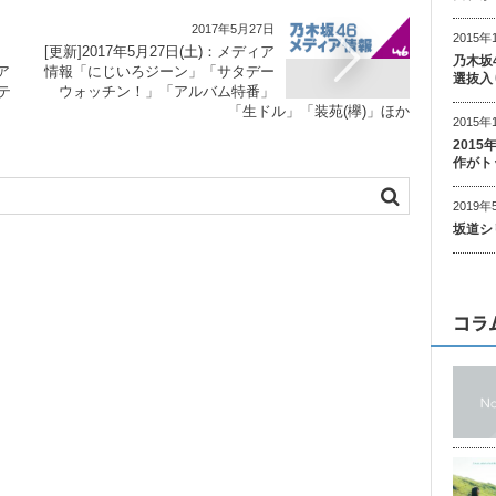
2017年5月27日
2015年
[更新]2017年5月27日(土)：メディア
乃木坂
ア
情報「にじいろジーン」「サタデー
選抜入
テ
ウォッチン！」「アルバム特番」
「生ドル」「装苑(欅)」ほか
2015年
201
作がト
2019年
坂道シ
コラ