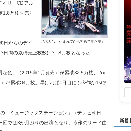
デイリーCDアル
定1.8万枚を売り
。
乃木坂46「生まれてから初めて見た夢」
初日からのデイ
3日間の累積売上枚数は31.8万枚となった。
色」（2015年1月発売）が累積32.5万枚、2nd
）が累積34万枚。早ければ4日目にも今作が1st超
らの「ミュージックステーション」（テレビ朝日
新着
ー回では3か月ぶりの出演となり、今作のリード曲