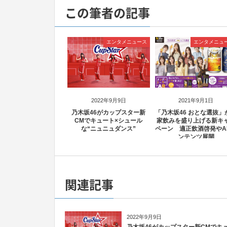
この筆者の記事
エンタメニュース
エンタメニュ
2022年9月9日
2021年9月1日
乃木坂46がカップスター新
「乃木坂46 おとな選抜」
CMでキュート×シュール
家飲みを盛り上げる新キ
な“ニュニュダンス”
ペーン 適正飲酒啓発やA
ンテンツ展開
関連記事
2022年9月9日