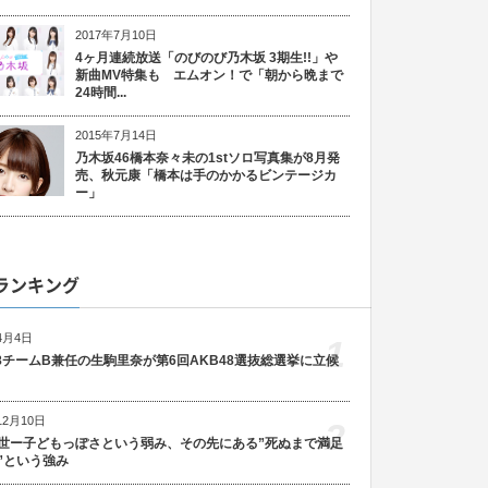
2017年7月10日
4ヶ月連続放送「のびのび乃木坂 3期生!!」や
新曲MV特集も エムオン！で「朝から晩まで
24時間...
2015年7月14日
乃木坂46橋本奈々未の1stソロ写真集が8月発
売、秋元康「橋本は手のかかるビンテージカ
ー」
ランキング
4月4日
1
48チームB兼任の生駒里奈が第6回AKB48選抜総選挙に立候
12月10日
2
世ー子どもっぽさという弱み、その先にある”死ぬまで満足
”という強み