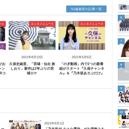
NJ編集部の記事一覧
6
ース
エンタメニュース
エンタメニュース
7
2021年8月13日
2021年5月6日
がお
久保史緒里、「宮城・仙台 旅
「のぎ動画」内で2つの新番
8
ャン
しおり」新作は2年ぶりの宮
組がスタート『久保チャンネ
Rコ
城ロケ
ル』＆『乃木坂あそぶだけ』
9
10
2021年9月1日