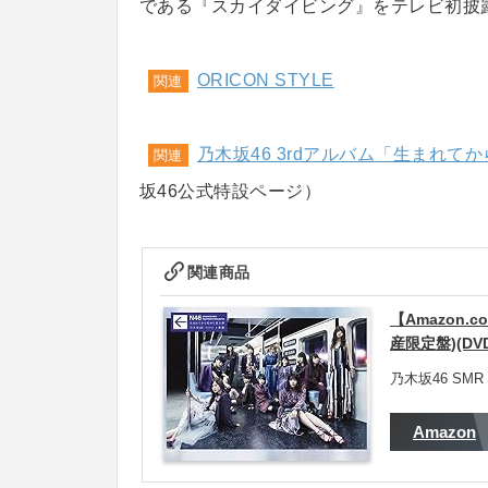
である『スカイダイビング』をテレビ初披
ORICON STYLE
関連
乃木坂46 3rdアルバム「生まれてから
関連
坂46公式特設ページ）
関連商品
【Amazon
産限定盤)(D
乃木坂46 SMR 2
Amazon