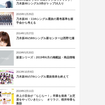
乃木坂46シングル3作がトップ10入り
2015年1月25日
乃木坂46・11thシングル選抜の選考基準を握
手会から考える
2014年1月27日
乃木坂46の8thシングル新センターは西野七瀬
2019年5月20日
坂道シリーズ：2019年6月の掲載誌・商品情報
2013年10月9日
乃木坂46の7thシングル選抜発表を終えて
2019年2月11日
井上小百合が「らじらー！」卒業を発表「お芝
居をやっていきたい」 オリラジ、桜井玲香も
激励