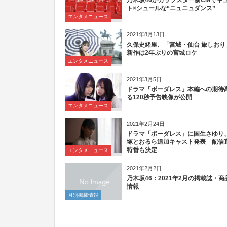
乃木坂46がカップスター新CMでキ
ト×シュールな“ニュニュダンス”
エンタメニュース
2021年8月13日
久保史緒里、「宮城・仙台 旅しおり
新作は2年ぶりの宮城ロケ
エンタメニュース
2021年3月5日
ドラマ「ボーダレス」本編への期待
る120秒予告映像が公開
エンタメニュース
2021年2月24日
ドラマ「ボーダレス」に国生さゆり
塚とおるら追加キャスト発表 配信
特番も決定
エンタメニュース
2021年2月2日
乃木坂46：2021年2月の掲載誌・商
情報
月別掲載情報