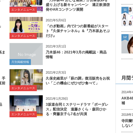
ュー
「乃木坂46 おとな選抜」がお家飲みを
盛り上げる新キャンペーン 適正飲酒啓
発やARコンテンツ展開
11
エンタメニュース
2021年5月6日
」
「のぎ動画」内で2つの新番組がスター
ト『久保チャンネル』＆『乃木坂あそぶ
だけ』
エンタメニュース
12
2021年3月1日
高ま
乃木坂46：2021年3月の掲載誌・商品
情報
月別掲載情報
2021年2月3日
月間
、手
久保史緒里が「萩の調」復活販売をお祝
直前
い「この機会にぜひぜひ食べて」
エンタメニュース
2014年
AKB
2021年1月29日
補
品
3坂道合同ミステリードラマ「ボーダレ
ス」配信決定 遠藤さくら・森田ひか
る・齊藤京子ら7名が共演
エンタメニュース
2018年
寺田蘭
しない