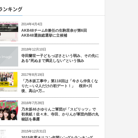
ランキング
2014年4月4日
AKB48チームB兼任の生駒里奈が第6回
AKB48選抜総選挙に立候補
2018年12月10日
寺田蘭世ー子どもっぽさという弱み、その先に
ある”死ぬまで満足しない”という強み
2017年8月19日
「乃木坂工事中」第118回は「今さら仲良くな
りた～い2人だけの初デート！」 桜井×川
後、高山×万...
2016年7月28日
乃木坂46さゆりんご軍団が「スピリッツ」で
初表紙！佐々木、寺田、かりんが軍団内部の丸
秘話を暴露
2015年12月31日
2015年度オリコン年間シングルランキング、