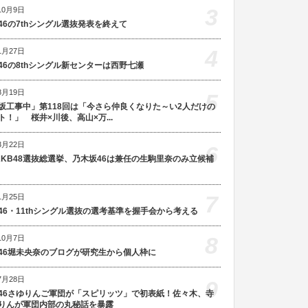
3
10月9日
46の7thシングル選抜発表を終えて
4
1月27日
46の8thシングル新センターは西野七瀬
8月19日
5
坂工事中」第118回は「今さら仲良くなりた～い2人だけの
ト！」 桜井×川後、高山×万...
3月22日
6
AKB48選抜総選挙、乃木坂46は兼任の生駒里奈のみ立候補
7
1月25日
46・11thシングル選抜の選考基準を握手会から考える
8
10月7日
46堀未央奈のブログが研究生から個人枠に
7月28日
9
46さゆりんご軍団が「スピリッツ」で初表紙！佐々木、寺
りんが軍団内部の丸秘話を暴露