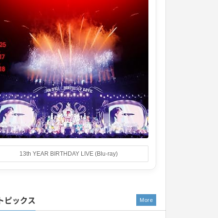
13th YEAR BIRTHDAY LIVE (Blu-ray)
トピックス
More