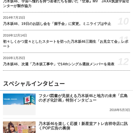
乃木坂46、宇宙へ憧れを持つ若者たちを描いた『空扉』MV JAXA筑波宇宙セ
ンターが製作協力
10
2014年7月15日
乃木坂46、19日のお話し会を「握手会」に変更。ミニライブは中止
2016年12月14日
11
初々しくかつ堂々としたスタートを切った乃木坂46三期生「お見立て会」レポ
ート
12
2016年1月25日
乃木坂46、次週「乃木坂工事中」で14thシングル選抜メンバーを発表
スペシャルインタビュー
フタバ図書が見据える乃木坂46と地方の未来「広島
のぎざ化計画」特別インタビュー
2016年5月3日
乃木坂46を楽しく応援！新星堂アトレ吉祥寺店に訊
くPOP広告の裏側