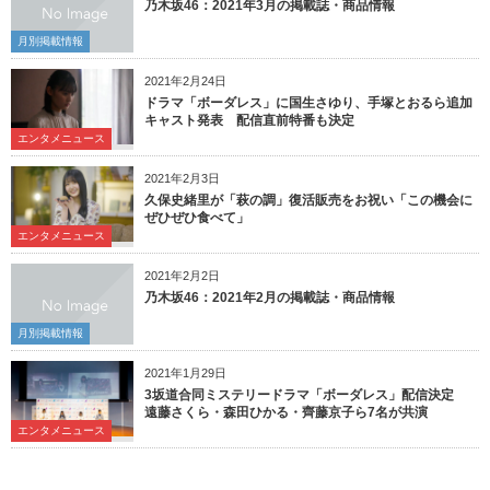
乃木坂46：2021年3月の掲載誌・商品情報
月別掲載情報
2021年2月24日
ドラマ「ボーダレス」に国生さゆり、手塚とおるら追加
キャスト発表 配信直前特番も決定
エンタメニュース
2021年2月3日
久保史緒里が「萩の調」復活販売をお祝い「この機会に
ぜひぜひ食べて」
エンタメニュース
2021年2月2日
乃木坂46：2021年2月の掲載誌・商品情報
月別掲載情報
2021年1月29日
3坂道合同ミステリードラマ「ボーダレス」配信決定
遠藤さくら・森田ひかる・齊藤京子ら7名が共演
エンタメニュース