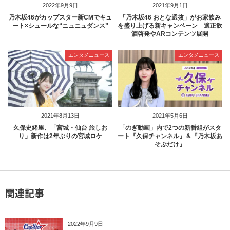
2022年9月9日
2021年9月1日
乃木坂46がカップスター新CMでキュ
「乃木坂46 おとな選抜」がお家飲み
ート×シュールな“ニュニュダンス”
を盛り上げる新キャンペーン 適正飲
酒啓発やARコンテンツ展開
エンタメニュース
エンタメニュース
2021年8月13日
2021年5月6日
久保史緒里、「宮城・仙台 旅しお
「のぎ動画」内で2つの新番組がスタ
り」新作は2年ぶりの宮城ロケ
ート『久保チャンネル』＆『乃木坂あ
そぶだけ』
関連記事
2022年9月9日