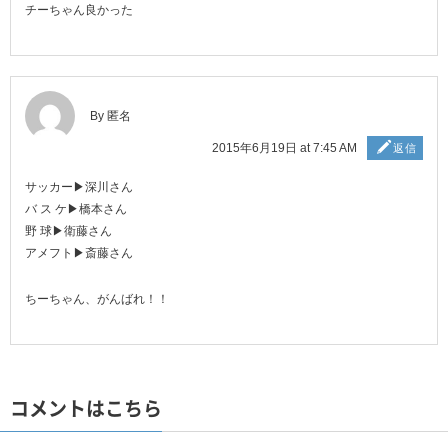
チーちゃん良かった
By 匿名
2015年6月19日 at 7:45 AM
返信
サッカー▶︎深川さん
バ ス ケ▶︎橋本さん
野 球▶︎衛藤さん
アメフト▶︎斎藤さん
ちーちゃん、がんばれ！！
コメントはこちら