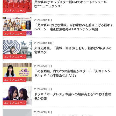
乃木坂46がカップスター新CMでキュート×シュール
な“ニュニュダンス”
エンタメニュース
2021年9月1日
「乃木坂46 おとな選抜」がお家飲みを盛り上げる新キャ
ンペーン 適正飲酒啓発やARコンテンツ展開
エンタメニュース
2021年8月13日
久保史緒里、「宮城・仙台 旅しおり」新作は2年ぶりの
宮城ロケ
エンタメニュース
2021年5月6日
「のぎ動画」内で2つの新番組がスタート『久保チャン
ネル』＆『乃木坂あそぶだけ』
エンタメニュース
2021年3月5日
ドラマ「ボーダレス」本編への期待高まる120秒予告映
像が公開
エンタメニュース
2021年3月1日