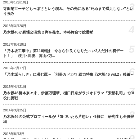
2018年12月10日
3
寺田蘭世ー子どもっぽさという弱み、その先にある”死ぬまで満足しない”とい
う強み
4
2013年3月20日
乃木坂46が劇場公演第２弾を発表、本格舞台で総選挙
2017年8月19日
5
「乃木坂工事中」第118回は「今さら仲良くなりた～い2人だけの初デー
ト！」 桜井×川後、高山×万...
6
2016年7月17日
「乃木坂らしさ」に潜む罠～「別冊カドカワ 総力特集 乃木坂46 vol.2」後編～
2015年4月21日
7
乃木坂46橋本奈々未、伊藤万理華、樋口日奈がラジオドラマ「安部礼司」でOL
役に挑戦
2014年3月25日
8
乃木坂46の公式プロフィールが『気づいたら片想い』仕様に 研究生も全員登
場
2018年8月3日
9