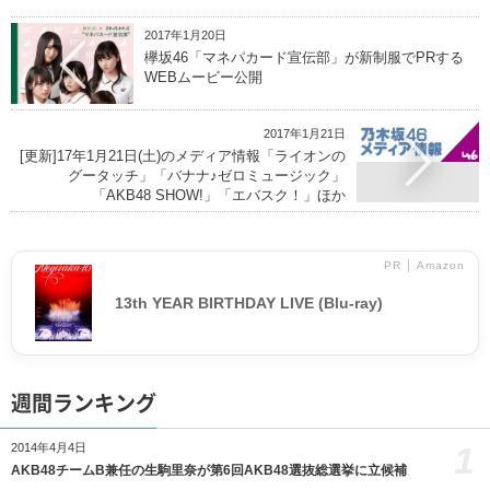
2017年1月20日
欅坂46「マネパカード宣伝部」が新制服でPRする
WEBムービー公開
2017年1月21日
[更新]17年1月21日(土)のメディア情報「ライオンの
グータッチ」「バナナ♪ゼロミュージック」
「AKB48 SHOW!」「エバスク！」ほか
PR │ Amazon
13th YEAR BIRTHDAY LIVE (Blu-ray)
週間ランキング
1
2014年4月4日
AKB48チームB兼任の生駒里奈が第6回AKB48選抜総選挙に立候補