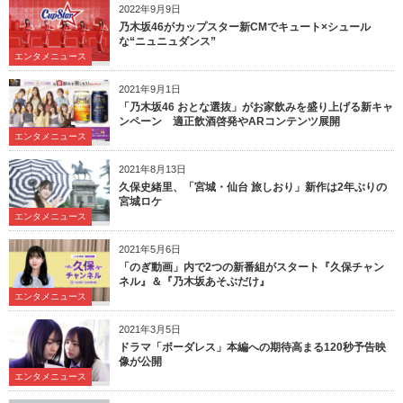
2022年9月9日
乃木坂46がカップスター新CMでキュート×シュール
な“ニュニュダンス”
エンタメニュース
2021年9月1日
「乃木坂46 おとな選抜」がお家飲みを盛り上げる新キャ
ンペーン 適正飲酒啓発やARコンテンツ展開
エンタメニュース
2021年8月13日
久保史緒里、「宮城・仙台 旅しおり」新作は2年ぶりの
宮城ロケ
エンタメニュース
2021年5月6日
「のぎ動画」内で2つの新番組がスタート『久保チャン
ネル』＆『乃木坂あそぶだけ』
エンタメニュース
2021年3月5日
ドラマ「ボーダレス」本編への期待高まる120秒予告映
像が公開
エンタメニュース