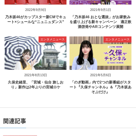
2022年9月9日
2021年9月1日
乃木坂46がカップスター新CMでキュ
「乃木坂46 おとな選抜」がお家飲み
ート×シュールな“ニュニュダンス”
を盛り上げる新キャンペーン 適正飲
酒啓発やARコンテンツ展開
エンタメニュース
エンタメニュース
2021年8月13日
2021年5月6日
久保史緒里、「宮城・仙台 旅しお
「のぎ動画」内で2つの新番組がスタ
り」新作は2年ぶりの宮城ロケ
ート『久保チャンネル』＆『乃木坂あ
そぶだけ』
関連記事