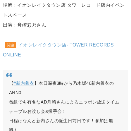
場所：イオンレイクタウン店 タワーレコード店内イベン
トスペース
出演：舟崎彩乃さん
イオンレイクタウン店- TOWER RECORDS
関連
ONLINE
【
#新内眞衣
】本日深夜3時から乃木坂46新内眞衣の
ANN0
番組でも有名なAD舟崎さんによるニッポン放送タイム
テーブルお渡し会&握手会！
日程はなんと新内さんの誕生日前日です！参加は無
料！