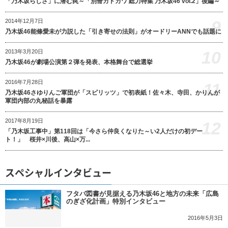
「乃木坂らしさ」に潜む罠～「別冊カドカワ 総力特集 乃木坂46 vol.2」後編～
9
2014年12月7日
乃木坂46能條愛未が力説した「引き寄せの法則」がオードリーANNでも話題に
10
2013年3月20日
乃木坂46が劇場公演第２弾を発表、本格舞台で総選挙
2016年7月28日
11
乃木坂46さゆりんご軍団が「スピリッツ」で初表紙！佐々木、寺田、かりんが
軍団内部の丸秘話を暴露
2017年8月19日
12
「乃木坂工事中」第118回は「今さら仲良くなりた～い2人だけの初デー
ト！」 桜井×川後、高山×万...
スペシャルインタビュー
フタバ図書が見据える乃木坂46と地方の未来「広島
のぎざ化計画」特別インタビュー
2016年5月3日