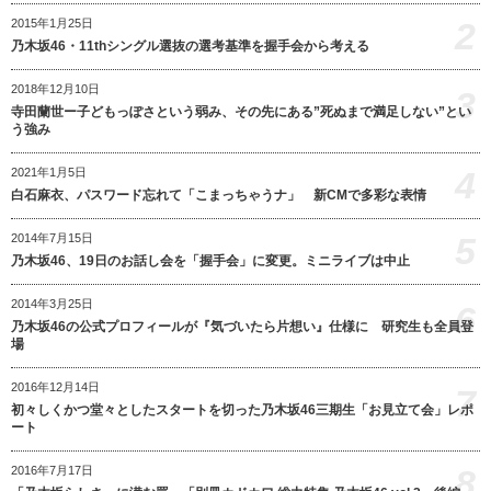
2
2015年1月25日
乃木坂46・11thシングル選抜の選考基準を握手会から考える
2018年12月10日
3
寺田蘭世ー子どもっぽさという弱み、その先にある”死ぬまで満足しない”とい
う強み
4
2021年1月5日
白石麻衣、パスワード忘れて「こまっちゃうナ」 新CMで多彩な表情
5
2014年7月15日
乃木坂46、19日のお話し会を「握手会」に変更。ミニライブは中止
2014年3月25日
6
乃木坂46の公式プロフィールが『気づいたら片想い』仕様に 研究生も全員登
場
2016年12月14日
7
初々しくかつ堂々としたスタートを切った乃木坂46三期生「お見立て会」レポ
ート
8
2016年7月17日