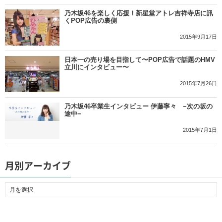
乃木坂46を楽しく応援！新星堂アトレ吉祥寺店に訊
くPOP広告の裏側
2015年9月17日
日本一の売り場を目指して〜POP広告で話題のHMV
立川にインタビュー〜
2015年7月26日
乃木坂46卒業生インタビュー 伊藤寧々 −次の坂の
途中−
2015年7月1日
月別アーカイブ