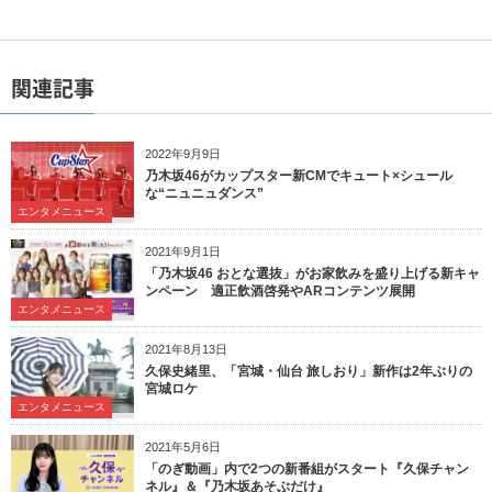
関連記事
2022年9月9日
乃木坂46がカップスター新CMでキュート×シュール
な“ニュニュダンス”
エンタメニュース
2021年9月1日
「乃木坂46 おとな選抜」がお家飲みを盛り上げる新キャ
ンペーン 適正飲酒啓発やARコンテンツ展開
エンタメニュース
2021年8月13日
久保史緒里、「宮城・仙台 旅しおり」新作は2年ぶりの
宮城ロケ
エンタメニュース
2021年5月6日
「のぎ動画」内で2つの新番組がスタート『久保チャン
ネル』＆『乃木坂あそぶだけ』