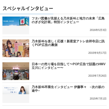
スペシャルインタビュー
フタバ図書が見据える乃木坂46と地方の未来「広島
のぎざ化計画」特別インタビュー
2016年5月3日
乃木坂46を楽しく応援！新星堂アトレ吉祥寺店に訊
くPOP広告の裏側
2015年9月17日
日本一の売り場を目指して〜POP広告で話題のHMV
立川にインタビュー〜
2015年7月26日
乃木坂46卒業生インタビュー 伊藤寧々 −次の坂の
途中−
2015年7月1日