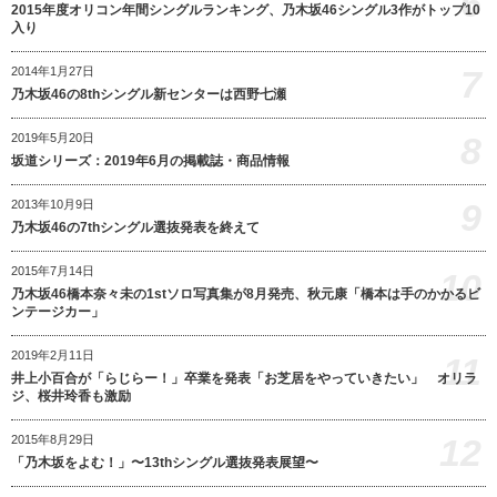
6
2015年度オリコン年間シングルランキング、乃木坂46シングル3作がトップ10
入り
7
2014年1月27日
乃木坂46の8thシングル新センターは西野七瀬
8
2019年5月20日
坂道シリーズ：2019年6月の掲載誌・商品情報
9
2013年10月9日
乃木坂46の7thシングル選抜発表を終えて
2015年7月14日
10
乃木坂46橋本奈々未の1stソロ写真集が8月発売、秋元康「橋本は手のかかるビ
ンテージカー」
2019年2月11日
11
井上小百合が「らじらー！」卒業を発表「お芝居をやっていきたい」 オリラ
ジ、桜井玲香も激励
12
2015年8月29日
「乃木坂をよむ！」〜13thシングル選抜発表展望〜