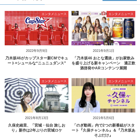
エンタメニュース
エンタメニュース
2022年9月9日
2021年9月1日
乃木坂46がカップスター新CMでキュ
「乃木坂46 おとな選抜」がお家飲み
ート×シュールな“ニュニュダンス”
を盛り上げる新キャンペーン 適正飲
酒啓発やARコンテンツ展開
エンタメニュース
エンタメニュース
2021年8月13日
2021年5月6日
久保史緒里、「宮城・仙台 旅しお
「のぎ動画」内で2つの新番組がスタ
り」新作は2年ぶりの宮城ロケ
ート『久保チャンネル』＆『乃木坂あ
そぶだけ』