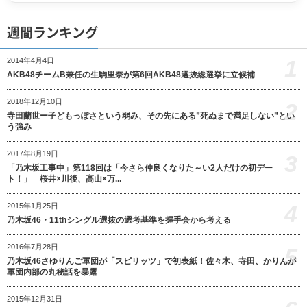
週間ランキング
1
2014年4月4日
AKB48チームB兼任の生駒里奈が第6回AKB48選抜総選挙に立候補
2018年12月10日
2
寺田蘭世ー子どもっぽさという弱み、その先にある”死ぬまで満足しない”とい
う強み
2017年8月19日
3
「乃木坂工事中」第118回は「今さら仲良くなりた～い2人だけの初デー
ト！」 桜井×川後、高山×万...
4
2015年1月25日
乃木坂46・11thシングル選抜の選考基準を握手会から考える
2016年7月28日
5
乃木坂46さゆりんご軍団が「スピリッツ」で初表紙！佐々木、寺田、かりんが
軍団内部の丸秘話を暴露
2015年12月31日