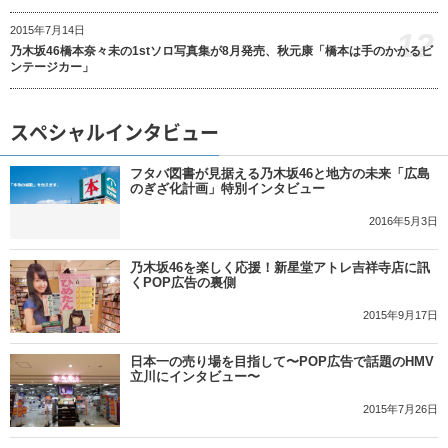
2015年7月14日
12
乃木坂46橋本奈々未の1stソロ写真集が8月発売、秋元康「橋本は手のかかるビ
ンテージカー」
スペシャルインタビュー
フタバ図書が見据える乃木坂46と地方の未来「広島
のぎざ化計画」特別インタビュー
2016年5月3日
乃木坂46を楽しく応援！新星堂アトレ吉祥寺店に訊
くPOP広告の裏側
2015年9月17日
日本一の売り場を目指して〜POP広告で話題のHMV
立川にインタビュー〜
2015年7月26日