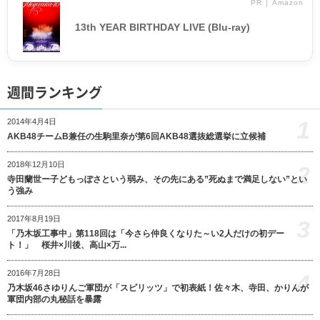
PR │ Amazon
13th YEAR BIRTHDAY LIVE (Blu-ray)
週間ランキング
1
2014年4月4日
AKB48チームB兼任の生駒里奈が第6回AKB48選抜総選挙に立候補
2018年12月10日
2
寺田蘭世ー子どもっぽさという弱み、その先にある”死ぬまで満足しない”とい
う強み
2017年8月19日
3
「乃木坂工事中」第118回は「今さら仲良くなりた～い2人だけの初デー
ト！」 桜井×川後、高山×万...
2016年7月28日
4
乃木坂46さゆりんご軍団が「スピリッツ」で初表紙！佐々木、寺田、かりんが
軍団内部の丸秘話を暴露