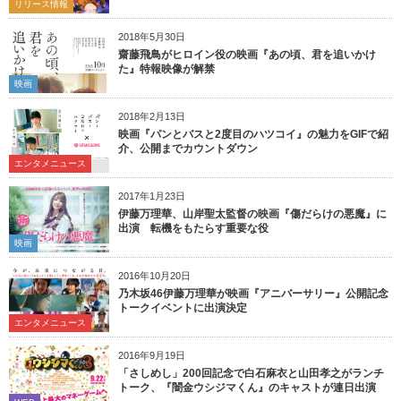
リリース情報
2018年5月30日
齋藤飛鳥がヒロイン役の映画『あの頃、君を追いかけ
た』特報映像が解禁
映画
2018年2月13日
映画『パンとバスと2度目のハツコイ』の魅力をGIFで紹
介、公開までカウントダウン
エンタメニュース
2017年1月23日
伊藤万理華、山岸聖太監督の映画『傷だらけの悪魔』に
出演 転機をもたらす重要な役
映画
2016年10月20日
乃木坂46伊藤万理華が映画『アニバーサリー』公開記念
トークイベントに出演決定
エンタメニュース
2016年9月19日
「さしめし」200回記念で白石麻衣と山田孝之がランチ
トーク、『闇金ウシジマくん』のキャストが連日出演