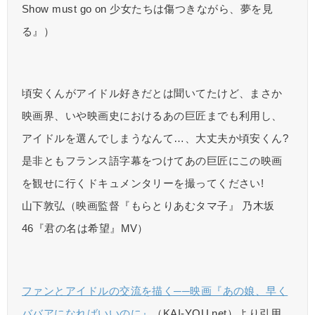
Show must go on 少女たちは傷つきながら、夢を見
る』）
頃安くんがアイドル好きだとは聞いてたけど、まさか
映画界、いや映画史におけるあの巨匠までも利用し、
アイドルを選んでしまうなんて…、大丈夫か頃安くん?
是非ともフランス語字幕をつけてあの巨匠にこの映画
を観せに行くドキュメンタリーを撮ってください!
山下敦弘（映画監督『もらとりあむタマ子』 乃木坂
46『君の名は希望』MV）
ファンとアイドルの交流を描く──映画『あの娘、早く
ババアになればいいのに』
（KAI-YOU.net）より引用