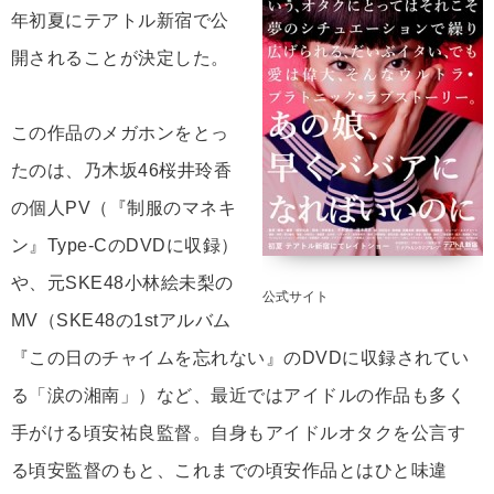
年初夏にテアトル新宿で公
開されることが決定した。
この作品のメガホンをとっ
たのは、乃木坂46桜井玲香
の個人PV（『制服のマネキ
ン』Type-CのDVDに収録）
や、元SKE48小林絵未梨の
公式サイト
MV（SKE48の1stアルバム
『この日のチャイムを忘れない』のDVDに収録されてい
る「涙の湘南」）など、最近ではアイドルの作品も多く
手がける頃安祐良監督。自身もアイドルオタクを公言す
る頃安監督のもと、これまでの頃安作品とはひと味違