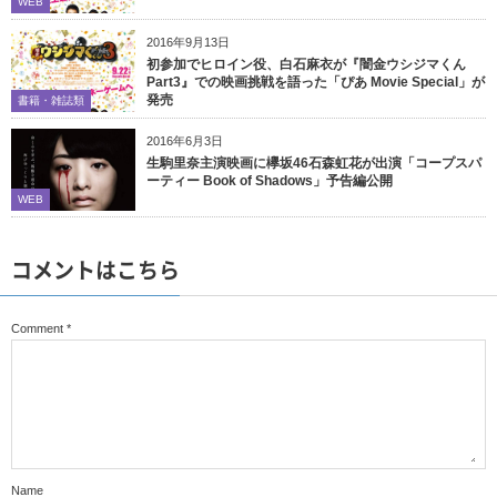
WEB
2016年9月13日
初参加でヒロイン役、白石麻衣が『闇金ウシジマくん
Part3』での映画挑戦を語った「ぴあ Movie Special」が
発売
書籍・雑誌類
2016年6月3日
生駒里奈主演映画に欅坂46石森虹花が出演「コープスパ
ーティー Book of Shadows」予告編公開
WEB
コメントはこちら
Comment
*
Name