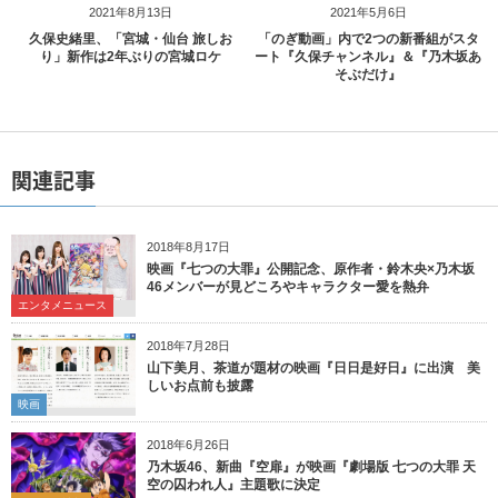
2021年8月13日
2021年5月6日
久保史緒里、「宮城・仙台 旅しお
「のぎ動画」内で2つの新番組がスタ
り」新作は2年ぶりの宮城ロケ
ート『久保チャンネル』＆『乃木坂あ
そぶだけ』
関連記事
2018年8月17日
映画『七つの大罪』公開記念、原作者・鈴木央×乃木坂
46メンバーが見どころやキャラクター愛を熱弁
エンタメニュース
2018年7月28日
山下美月、茶道が題材の映画『日日是好日』に出演 美
しいお点前も披露
映画
2018年6月26日
乃木坂46、新曲『空扉』が映画『劇場版 七つの大罪 天
空の囚われ人』主題歌に決定