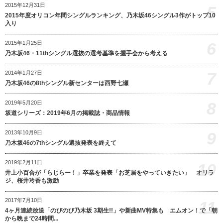
2015年12月31日
5
2015年度オリコン年間シングルランキング、乃木坂46シングル3作がトップ10
入り
6
2015年1月25日
乃木坂46・11thシングル選抜の選考基準を握手会から考える
7
2014年1月27日
乃木坂46の8thシングル新センターは西野七瀬
8
2019年5月20日
坂道シリーズ：2019年6月の掲載誌・商品情報
9
2013年10月9日
乃木坂46の7thシングル選抜発表を終えて
2019年2月11日
10
井上小百合が「らじらー！」卒業を発表「お芝居をやっていきたい」 オリラ
ジ、桜井玲香も激励
2017年7月10日
11
4ヶ月連続放送「のびのび乃木坂 3期生!!」や新曲MV特集も エムオン！で「朝
から晩まで24時間...