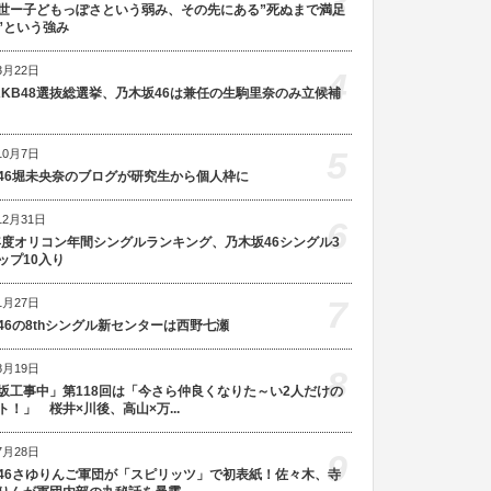
3
世ー子どもっぽさという弱み、その先にある”死ぬまで満足
”という強み
3月22日
4
AKB48選抜総選挙、乃木坂46は兼任の生駒里奈のみ立候補
5
10月7日
46堀未央奈のブログが研究生から個人枠に
12月31日
6
5年度オリコン年間シングルランキング、乃木坂46シングル3
ップ10入り
7
1月27日
46の8thシングル新センターは西野七瀬
8月19日
8
坂工事中」第118回は「今さら仲良くなりた～い2人だけの
ト！」 桜井×川後、高山×万...
7月28日
9
46さゆりんご軍団が「スピリッツ」で初表紙！佐々木、寺