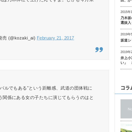
田、か
2015年
乃木坂
選抜入
2019年
@kozaki_ai)
February 21, 2017
坂道シ
2019年
井上小
い」 
コラ
バルでもある"という距離感、武道の団体戦に
う関係にある女の子たちに演じてもらうのはと