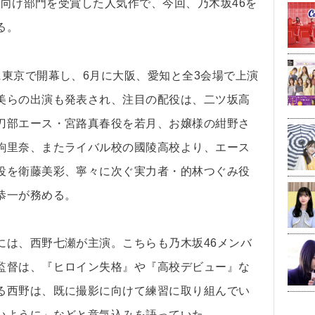
般向け部門を受賞した人気作で、今回、乃木坂46を
る。
東京で開幕し、6月に大阪、愛知と全3会場で上演
美らの出演も発表され、注目の配役は、二ツ坂高
刀部エース・宮路真春役を若月、お嬢様の紺野さ
駒里奈、またライバル校の國陵高校より、エース
役を衛藤美彩、寧々に次ぐ実力者・的林つぐみ役
恭一が務める。
は、西野七瀬が主演。こちらも乃木坂46メンバ
監督は、『ヒロイン失格』や『高校デビュー』な
る西野は、既に撮影に向けて練習に取り組んでい
いように」などと意気込みを語っていた。