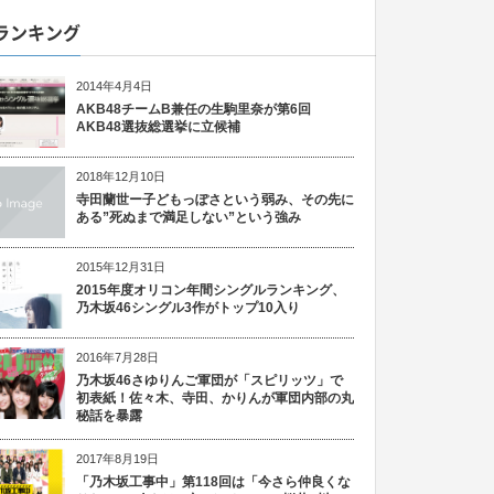
ランキング
2014年4月4日
AKB48チームB兼任の生駒里奈が第6回
AKB48選抜総選挙に立候補
2018年12月10日
寺田蘭世ー子どもっぽさという弱み、その先に
ある”死ぬまで満足しない”という強み
2015年12月31日
2015年度オリコン年間シングルランキング、
乃木坂46シングル3作がトップ10入り
2016年7月28日
乃木坂46さゆりんご軍団が「スピリッツ」で
初表紙！佐々木、寺田、かりんが軍団内部の丸
秘話を暴露
2017年8月19日
「乃木坂工事中」第118回は「今さら仲良くな