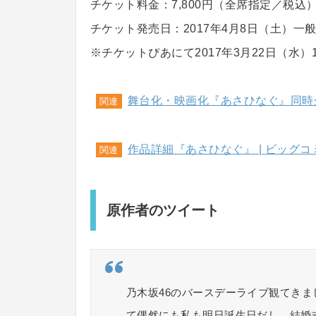
チケット料金：7,800円（全席指定／税込
チケット発売日：2017年4月8日（土）一
※チケットぴあにて2017年3月22日（水）
舞台化・映画化『あさひなぐ』同時
関連
作品詳細『あさひなぐ』 | ビッグコ
関連
原作者のツイート
乃木坂46のバースデーライブ観てき
て偶然にも私も明日誕生日だし、結婚