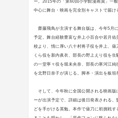
ー。2015年の「第60回小学館漫画賞」一
中心に舞台・映画を完全別キャストで届け
齋藤飛鳥が主演する舞台版は、今年5月に
予定。舞台経験豊富な井上小百合や若月佑
校より、情に厚い八十村将子役を井上、薙
くら役を新内眞衣、部長の野上えり役を生
の一堂寧々役を堀未央奈、部長の寒河江純
を北野日奈子が演じる。脚本・演出を板垣
そして、今年秋に全国公開される映画版に
ーが出演予定で、詳細は後日発表される。
どを手がける英勉。本作で薙刀に初挑戦す
ることを明かし、「原作ファンに怒られな