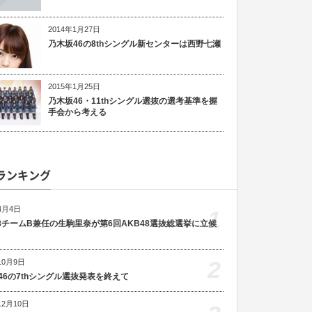
2014年1月27日
乃木坂46の8thシングル新センターは西野七瀬
2015年1月25日
乃木坂46・11thシングル選抜の選考基準を握
手会から考える
ランキング
4月4日
1
48チームB兼任の生駒里奈が第6回AKB48選抜総選挙に立候
2
10月9日
46の7thシングル選抜発表を終えて
12月10日