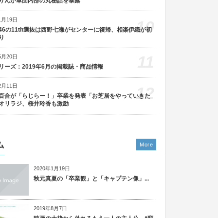
りんが軍団内部の丸秘話を暴露
1月19日
10
46の11th選抜は西野七瀬がセンターに復帰、相楽伊織が初
り
11
5月20日
リーズ：2019年6月の掲載誌・商品情報
2月11日
12
百合が「らじらー！」卒業を発表「お芝居をやっていきた
オリラジ、桜井玲香も激励
ム
More
2020年1月19日
秋元真夏の「卒業観」と「キャプテン像」...
2019年8月7日