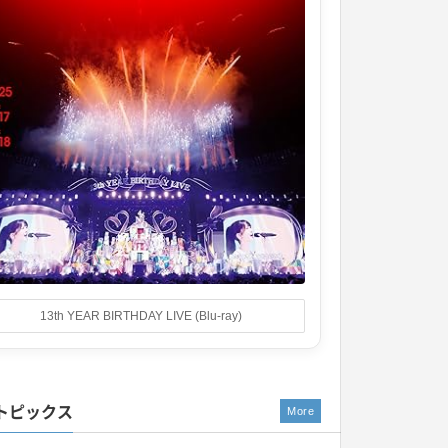
13th YEAR BIRTHDAY LIVE (Blu-ray)
トピックス
More