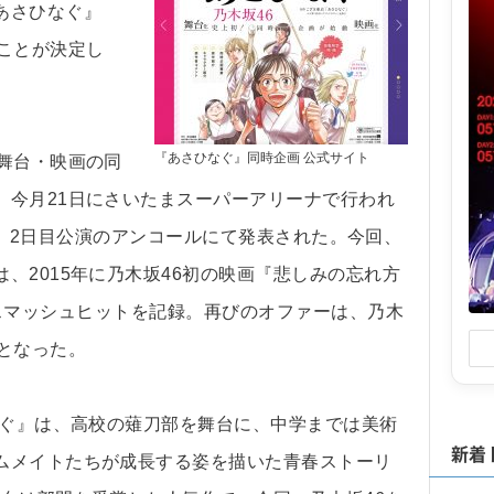
あさひなぐ』
ことが決定し
『あさひなぐ』同時企画 公式サイト
舞台・映画の同
、今月21日にさいたまスーパーアリーナで行われ
Y LIVE」2日目公演のアンコールにて発表された。今回、
、2015年に乃木坂46初の映画『悲しみの忘れ方
開され、スマッシュヒットを記録。再びのオファーは、乃木
となった。
なぐ』は、高校の薙刀部を舞台に、中学までは美術
新着
ムメイトたちが成長する姿を描いた青春ストーリ