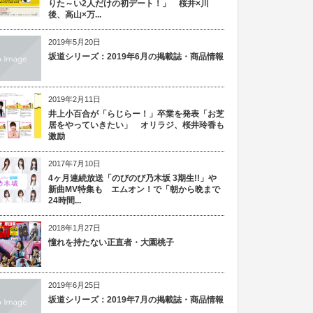
りた～い2人だけの初デート！」 桜井×川
後、高山×万...
2019年5月20日
坂道シリーズ：2019年6月の掲載誌・商品情報
2019年2月11日
井上小百合が「らじらー！」卒業を発表「お芝
居をやっていきたい」 オリラジ、桜井玲香も
激励
2017年7月10日
4ヶ月連続放送「のびのび乃木坂 3期生!!」や
新曲MV特集も エムオン！で「朝から晩まで
24時間...
2018年1月27日
憧れを持たない正直者・大園桃子
2019年6月25日
坂道シリーズ：2019年7月の掲載誌・商品情報