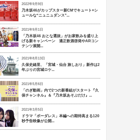
2022年9月9日
乃木坂46がカップスター新CMでキュート×シ
ュールな“ニュニュダンス”...
2021年9月1日
「乃木坂46 おとな選抜」がお家飲みを盛り上
げる新キャンペーン 適正飲酒啓発やARコン
テンツ展開...
2021年8月13日
久保史緒里、「宮城・仙台 旅しおり」新作は2
年ぶりの宮城ロケ...
2021年5月6日
「のぎ動画」内で2つの新番組がスタート『久
保チャンネル』＆『乃木坂あそぶだけ』...
2021年3月5日
ドラマ「ボーダレス」本編への期待高まる120
秒予告映像が公開...