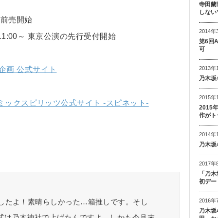
）
寺田蘭
しない
般前売開始
2014年
11:00～ 東京公演の先行受付開始
第6回
可
2013年
企画 公式サイト
乃木坂
2015年
ミックスピリッツ公式サイト -スピネット-
201
作がト
2014年
乃木坂
2017年
「乃木
初デー
ましたよ！素晴らしかった…箱推しです。そし
2016年
乃木坂
式は乃木神社で上げたんですよ。しかも今月末