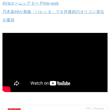
AV&ホームシアター Phile-web
乃木坂46が新曲「バレッタ」で６作連続のオリコン首位
を獲得
PR │ Amazon