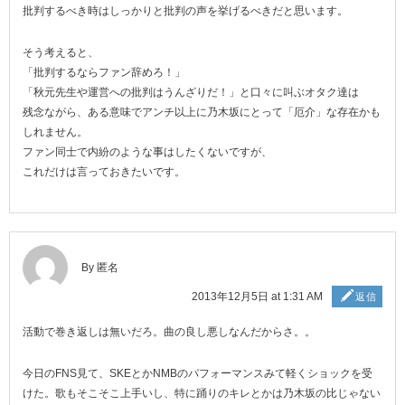
批判するべき時はしっかりと批判の声を挙げるべきだと思います。
そう考えると、
「批判するならファン辞めろ！」
「秋元先生や運営への批判はうんざりだ！」と口々に叫ぶオタク達は
残念ながら、ある意味でアンチ以上に乃木坂にとって「厄介」な存在かも
しれません。
ファン同士で内紛のような事はしたくないですが、
これだけは言っておきたいです。
By 匿名
2013年12月5日 at 1:31 AM
返信
活動で巻き返しは無いだろ。曲の良し悪しなんだからさ。。
今日のFNS見て、SKEとかNMBのパフォーマンスみて軽くショックを受
けた。歌もそこそこ上手いし、特に踊りのキレとかは乃木坂の比じゃない