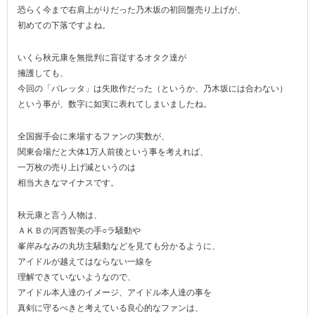
恐らく今まで右肩上がりだった乃木坂の初回盤売り上げが、
初めての下落ですよね。
いくら秋元康を無批判に盲従するオタク達が
擁護しても、
今回の「バレッタ」は失敗作だった（というか、乃木坂には合わない）
という事が、数字に如実に表れてしまいましたね。
全国握手会に来場するファンの実数が、
関東会場だと大体1万人前後という事を考えれば、
一万枚の売り上げ減というのは
相当大きなマイナスです。
秋元康と言う人物は、
ＡＫＢの河西智美の手○ラ騒動や
峯岸みなみの丸坊主騒動などを見ても分かるように、
アイドルが越えてはならない一線を
理解できていないようなので、
アイドル本人達のイメージ、アイドル本人達の事を
真剣に守るべきと考えている良心的なファンは、