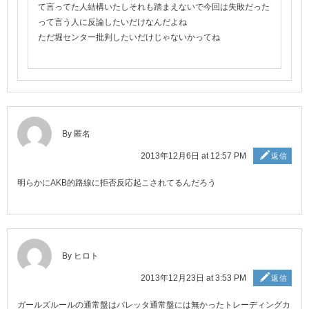
て言ってた人結構いたしそれも踏まえないで今回は失敗だった
って言う人に反論したいだけなんだよね
ただ堀センター批判したいだけじゃないかってね
By 匿名
2013年12月6日 at 12:57 PM
返信
明らかにAKB的路線に拒否反応起こされてるんだろう
By ヒロト
2013年12月23日 at 3:53 PM
返信
ガールズルールの通常盤はバレッタ通常盤には無かったトレーディングカ