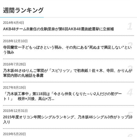
週間ランキング
1
2014年4月4日
AKB48チームB兼任の生駒里奈が第6回AKB48選抜総選挙に立候補
2018年12月10日
2
寺田蘭世ー子どもっぽさという弱み、その先にある”死ぬまで満足しない”とい
う強み
2016年7月28日
3
乃木坂46さゆりんご軍団が「スピリッツ」で初表紙！佐々木、寺田、かりんが
軍団内部の丸秘話を暴露
2017年8月19日
4
「乃木坂工事中」第118回は「今さら仲良くなりた～い2人だけの初デー
ト！」 桜井×川後、高山×万...
2015年12月31日
5
2015年度オリコン年間シングルランキング、乃木坂46シングル3作がトップ10
入り
2019年5月20日