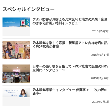
スペシャルインタビュー
フタバ図書が見据える乃木坂46と地方の未来「広島
のぎざ化計画」特別インタビュー
2016年5月3日
乃木坂46を楽しく応援！新星堂アトレ吉祥寺店に訊
くPOP広告の裏側
2015年9月17日
日本一の売り場を目指して〜POP広告で話題のHMV
立川にインタビュー〜
2015年7月26日
乃木坂46卒業生インタビュー 伊藤寧々 −次の坂の
途中−
2015年7月1日