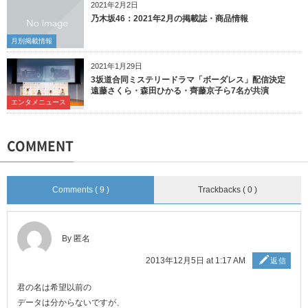
2021年2月2日
乃木坂46：2021年2月の掲載誌・商品情報
月別掲載情報
2021年1月29日
3坂道合同ミステリードラマ「ボーダレス」配信決定
遠藤さくら・森田ひかる・齊藤京子ら7名が共演
エンタメニュース
COMMENT
Comments ( 9 )
Trackbacks ( 0 )
By 匿名
2013年12月5日 at 1:17 AM
返信
君の名は希望以前の
データは分からないですが、