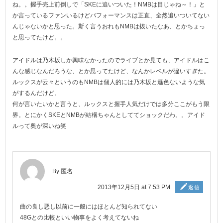
ね。。握手売上前倒しで「SKEに追いついた！NMBは目じゃね～！」と
か言っているファンいるけどパフォーマンスは正直、全然追いついてない
んじゃないかと思った。斯く言うおれもNMBは抜いたなあ、とかちょっ
と思ってたけど。。
アイドルは乃木坂しか興味なかったのでライブとか見ても、アイドルはこ
んな感じなんだろうな、とか思ってたけど、なんかレベルが違いすぎた。
ルックスが云々というのもNMBは個人的には乃木坂と遜色ないような気
がするんだけど。
何が言いたいかと言うと、ルックスと握手人気だけでは多分ここがもう限
界。とにかくSKEとNMBが結構ちゃんとしててショックだわ。。アイド
ルって奥が深いね笑
By 匿名
2013年12月5日 at 7:53 PM
返信
曲の良し悪し以前に一般にはほとんど知られてない
48Gとの比較といい物事をよく考えてないね