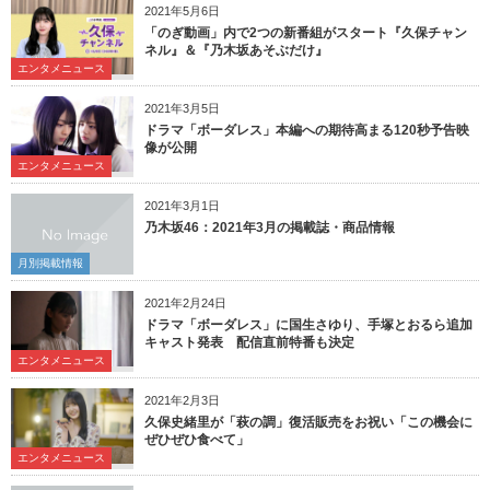
2021年5月6日
「のぎ動画」内で2つの新番組がスタート『久保チャン
ネル』＆『乃木坂あそぶだけ』
エンタメニュース
2021年3月5日
ドラマ「ボーダレス」本編への期待高まる120秒予告映
像が公開
エンタメニュース
2021年3月1日
乃木坂46：2021年3月の掲載誌・商品情報
月別掲載情報
2021年2月24日
ドラマ「ボーダレス」に国生さゆり、手塚とおるら追加
キャスト発表 配信直前特番も決定
エンタメニュース
2021年2月3日
久保史緒里が「萩の調」復活販売をお祝い「この機会に
ぜひぜひ食べて」
エンタメニュース