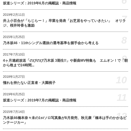
6
坂道シリーズ：2019年6月の掲載誌・商品情報
2019年2月11日
7
井上小百合が「らじらー！」卒業を発表「お芝居をやっていきたい」 オリラ
ジ、桜井玲香も激励
8
2015年1月25日
乃木坂46・11thシングル選抜の選考基準を握手会から考える
2017年7月10日
9
4ヶ月連続放送「のびのび乃木坂 3期生!!」や新曲MV特集も エムオン！で「朝
から晩まで24時間...
10
2018年1月27日
憧れを持たない正直者・大園桃子
11
2019年6月25日
坂道シリーズ：2019年7月の掲載誌・商品情報
2015年7月14日
12
乃木坂46橋本奈々未の1stソロ写真集が8月発売、秋元康「橋本は手のかかるビ
ンテージカー」