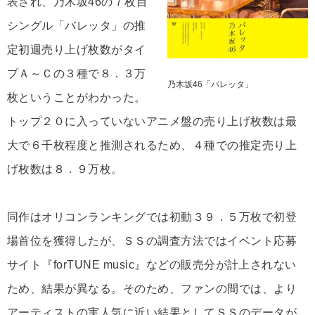
表され、乃木坂46の７枚目
シングル「バレッタ」の推
定初週売り上げ枚数がタイ
プＡ～Ｃの３種で８．３万
乃木坂46「バレッタ」
枚ということがわかった。
トップ２０に入っていないアニメ盤の売り上げ枚数は最
大で６千枚程度と推測されるため、４種での推定売り上
げ枚数は８．９万枚。
同作はオリコンランキングでは初動３９．５万枚で初登
場首位を獲得したが、ＳＳの調査方法ではイベント応募
サイト『forTUNE music』などの販売分が計上されない
ため、結果が異なる。そのため、ファンの間では、より
アーティストの実人気に近い結果としてＳＳのデータが