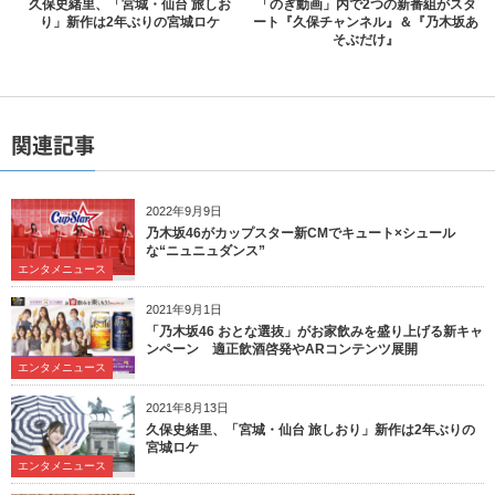
久保史緒里、「宮城・仙台 旅しお
「のぎ動画」内で2つの新番組がスタ
り」新作は2年ぶりの宮城ロケ
ート『久保チャンネル』＆『乃木坂あ
そぶだけ』
関連記事
2022年9月9日
乃木坂46がカップスター新CMでキュート×シュール
な“ニュニュダンス”
エンタメニュース
2021年9月1日
「乃木坂46 おとな選抜」がお家飲みを盛り上げる新キャ
ンペーン 適正飲酒啓発やARコンテンツ展開
エンタメニュース
2021年8月13日
久保史緒里、「宮城・仙台 旅しおり」新作は2年ぶりの
宮城ロケ
エンタメニュース