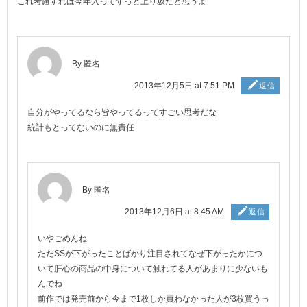
これ考慮すれば今年入ってずっと上り坂だと思うよ
By 匿名
2013年12月5日 at 7:51 PM
返信
自分がやってるなら皆やってるってすごい思考だな
統計もとってないのに無責任
By 匿名
2013年12月6日 at 8:45 AM
返信
いやごめんね
ただSSが下がったことばかり注目されてなぜ下がったかにつ
いて肝心の商品の中身について触れてる人があまりに少ないも
んでね
前作では発売前から今まで1枚しか買わなかった人が3枚買うっ