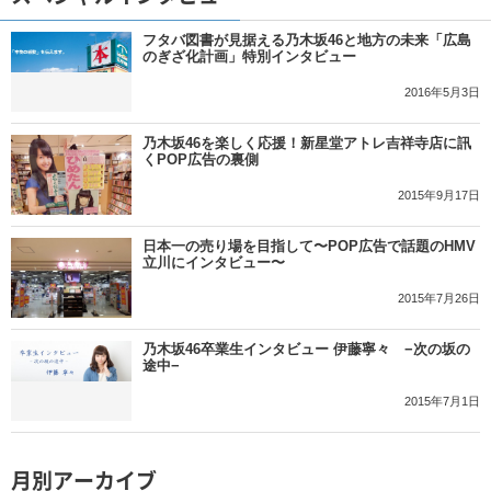
フタバ図書が見据える乃木坂46と地方の未来「広島
のぎざ化計画」特別インタビュー
2016年5月3日
乃木坂46を楽しく応援！新星堂アトレ吉祥寺店に訊
くPOP広告の裏側
2015年9月17日
日本一の売り場を目指して〜POP広告で話題のHMV
立川にインタビュー〜
2015年7月26日
乃木坂46卒業生インタビュー 伊藤寧々 −次の坂の
途中−
2015年7月1日
月別アーカイブ