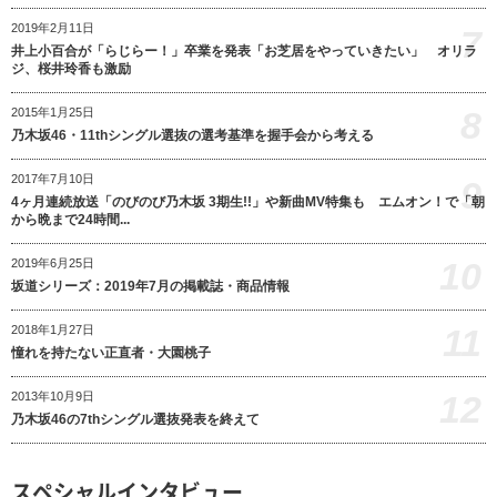
2019年2月11日
7
井上小百合が「らじらー！」卒業を発表「お芝居をやっていきたい」 オリラ
ジ、桜井玲香も激励
8
2015年1月25日
乃木坂46・11thシングル選抜の選考基準を握手会から考える
2017年7月10日
9
4ヶ月連続放送「のびのび乃木坂 3期生!!」や新曲MV特集も エムオン！で「朝
から晩まで24時間...
10
2019年6月25日
坂道シリーズ：2019年7月の掲載誌・商品情報
11
2018年1月27日
憧れを持たない正直者・大園桃子
12
2013年10月9日
乃木坂46の7thシングル選抜発表を終えて
スペシャルインタビュー