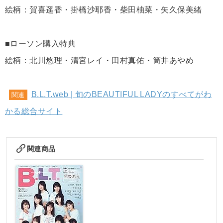
絵柄：賀喜遥香・掛橋沙耶香・柴田柚菜・矢久保美緒
■ローソン購入特典
絵柄：北川悠理・清宮レイ・田村真佑・筒井あやめ
B.L.T.web | 旬のBEAUTIFUL LADYのすべてがわ
関連
かる総合サイト
関連商品