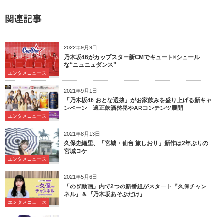
関連記事
2022年9月9日
乃木坂46がカップスター新CMでキュート×シュール
な“ニュニュダンス”
エンタメニュース
2021年9月1日
「乃木坂46 おとな選抜」がお家飲みを盛り上げる新キャ
ンペーン 適正飲酒啓発やARコンテンツ展開
エンタメニュース
2021年8月13日
久保史緒里、「宮城・仙台 旅しおり」新作は2年ぶりの
宮城ロケ
エンタメニュース
2021年5月6日
「のぎ動画」内で2つの新番組がスタート『久保チャン
ネル』＆『乃木坂あそぶだけ』
エンタメニュース