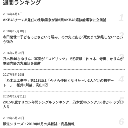
週間ランキング
1
2014年4月4日
AKB48チームB兼任の生駒里奈が第6回AKB48選抜総選挙に立候補
2018年12月10日
2
寺田蘭世ー子どもっぽさという弱み、その先にある”死ぬまで満足しない”とい
う強み
2016年7月28日
3
乃木坂46さゆりんご軍団が「スピリッツ」で初表紙！佐々木、寺田、かりんが
軍団内部の丸秘話を暴露
2017年8月19日
4
「乃木坂工事中」第118回は「今さら仲良くなりた～い2人だけの初デー
ト！」 桜井×川後、高山×万...
2015年12月31日
5
2015年度オリコン年間シングルランキング、乃木坂46シングル3作がトップ10
入り
6
2019年5月20日
坂道シリーズ：2019年6月の掲載誌・商品情報