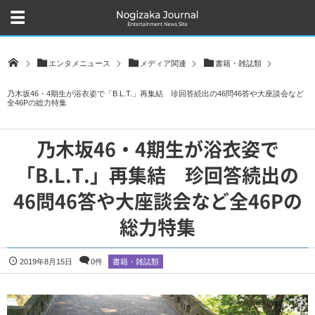
エンタメニュース
メディア関連
書籍・雑誌類
乃木坂46・4期生が浴衣姿で「B.L.T.」再集結 珍回答続出の46問46答や大座談会など
全46Pの総力特集
乃木坂46・4期生が浴衣姿で
「B.L.T.」再集結 珍回答続出の
46問46答や大座談会など全46Pの
総力特集
2019年8月15日
0件
書籍・雑誌類