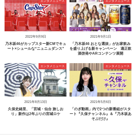
エンタメニュース
エンタメニュース
2022年9月9日
2021年9月1日
乃木坂46がカップスター新CMでキュ
「乃木坂46 おとな選抜」がお家飲み
ート×シュールな“ニュニュダンス”
を盛り上げる新キャンペーン 適正飲
酒啓発やARコンテンツ展開
エンタメニュース
エンタメニュース
2021年8月13日
2021年5月6日
久保史緒里、「宮城・仙台 旅しお
「のぎ動画」内で2つの新番組がスタ
り」新作は2年ぶりの宮城ロケ
ート『久保チャンネル』＆『乃木坂あ
そぶだけ』