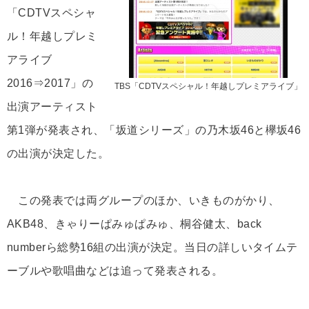
「CDTVスペシャ
ル！年越しプレミ
アライブ
2016⇒2017」の
TBS「CDTVスペシャル！年越しプレミアライブ」
出演アーティスト
第1弾が発表され、「坂道シリーズ」の乃木坂46と欅坂46
の出演が決定した。
この発表では両グループのほか、いきものがかり、
AKB48、きゃりーぱみゅぱみゅ、桐谷健太、back
numberら総勢16組の出演が決定。当日の詳しいタイムテ
ーブルや歌唱曲などは追って発表される。