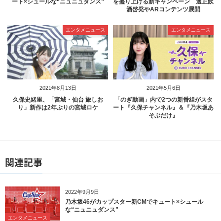
ート×シュールな“ニュニュダンス”
を盛り上げる新キャンペーン 適正飲
酒啓発やARコンテンツ展開
エンタメニュース
エンタメニュース
2021年8月13日
2021年5月6日
久保史緒里、「宮城・仙台 旅しお
「のぎ動画」内で2つの新番組がスタ
り」新作は2年ぶりの宮城ロケ
ート『久保チャンネル』＆『乃木坂あ
そぶだけ』
関連記事
2022年9月9日
乃木坂46がカップスター新CMでキュート×シュール
な“ニュニュダンス”
エンタメニュース