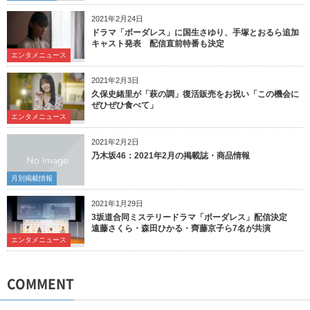
2021年2月24日
ドラマ「ボーダレス」に国生さゆり、手塚とおるら追加
キャスト発表 配信直前特番も決定
エンタメニュース
2021年2月3日
久保史緒里が「萩の調」復活販売をお祝い「この機会に
ぜひぜひ食べて」
エンタメニュース
2021年2月2日
乃木坂46：2021年2月の掲載誌・商品情報
月別掲載情報
2021年1月29日
3坂道合同ミステリードラマ「ボーダレス」配信決定
遠藤さくら・森田ひかる・齊藤京子ら7名が共演
エンタメニュース
COMMENT