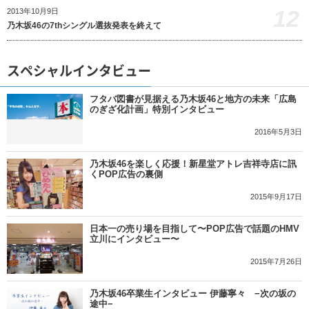
12
2013年10月9日
乃木坂46の7thシングル選抜発表を終えて
スペシャルインタビュー
フタバ図書が見据える乃木坂46と地方の未来「広島
のぎざ化計画」特別インタビュー
2016年5月3日
乃木坂46を楽しく応援！新星堂アトレ吉祥寺店に訊
くPOP広告の裏側
2015年9月17日
日本一の売り場を目指して〜POP広告で話題のHMV
立川にインタビュー〜
2015年7月26日
乃木坂46卒業生インタビュー 伊藤寧々 −次の坂の
途中−