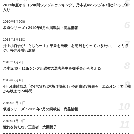
5
2015年度オリコン年間シングルランキング、乃木坂46シングル3作がトップ10
入り
6
2019年5月20日
坂道シリーズ：2019年6月の掲載誌・商品情報
2019年2月11日
7
井上小百合が「らじらー！」卒業を発表「お芝居をやっていきたい」 オリラ
ジ、桜井玲香も激励
8
2015年1月25日
乃木坂46・11thシングル選抜の選考基準を握手会から考える
2017年7月10日
9
4ヶ月連続放送「のびのび乃木坂 3期生!!」や新曲MV特集も エムオン！で「朝
から晩まで24時間...
10
2019年6月25日
坂道シリーズ：2019年7月の掲載誌・商品情報
11
2018年1月27日
憧れを持たない正直者・大園桃子