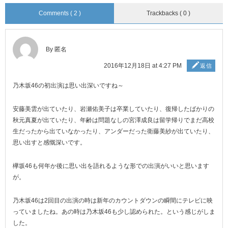
Comments ( 2 )
Trackbacks ( 0 )
By 匿名
2016年12月18日 at 4:27 PM
返信
乃木坂46の初出演は思い出深いですね～
安藤美雲が出ていたり、岩瀬佑美子は卒業していたり、復帰したばかりの
秋元真夏が出ていたり、年齢は問題なしの宮澤成良は留学帰りでまだ高校
生だったから出ていなかったり、アンダーだった衛藤美紗が出ていたり、
思い出すと感慨深いです。
欅坂46も何年か後に思い出を語れるような形での出演がいいと思います
が。
乃木坂46は2回目の出演の時は新年のカウントダウンの瞬間にテレビに映
っていましたね。あの時は乃木坂46も少し認められた。という感じがしま
した。