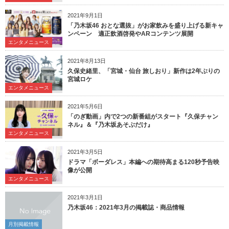
2021年9月1日
「乃木坂46 おとな選抜」がお家飲みを盛り上げる新キャ
ンペーン 適正飲酒啓発やARコンテンツ展開
エンタメニュース
2021年8月13日
久保史緒里、「宮城・仙台 旅しおり」新作は2年ぶりの
宮城ロケ
エンタメニュース
2021年5月6日
「のぎ動画」内で2つの新番組がスタート『久保チャン
ネル』＆『乃木坂あそぶだけ』
エンタメニュース
2021年3月5日
ドラマ「ボーダレス」本編への期待高まる120秒予告映
像が公開
エンタメニュース
2021年3月1日
乃木坂46：2021年3月の掲載誌・商品情報
月別掲載情報