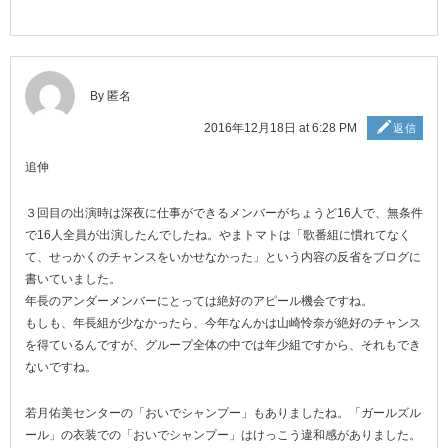
By 匿名
2016年12月18日 at 6:28 PM
返信
追伸
３回目の出演時は深夜に仕事ができるメンバーがちょうど16人で、無条件
で16人全員が出演したんでしたね。やまトマトは「歌番組に慣れてなく
て、せっかくのチャンスをいかせなかった」という内容の反省をブログに
書いていました。
年長のアンダーメンバーにとっては絶好のアピール機会ですね。
もしも、年長組が少なかったら、今年なんかは山崎怜奈が絶好のチャンス
を得ているんですが、グループ全体の中では年少組ですから、それもでき
ないですね。
若月佑美センターの「おいでシャンプー」もありましたね。「ガールズル
ール」の衣装での「おいでシャンプー」はけっこう違和感がありました。