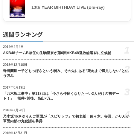
13th YEAR BIRTHDAY LIVE (Blu-ray)
週間ランキング
1
2014年4月4日
AKB48チームB兼任の生駒里奈が第6回AKB48選抜総選挙に立候補
2018年12月10日
2
寺田蘭世ー子どもっぽさという弱み、その先にある”死ぬまで満足しない”とい
う強み
2017年8月19日
3
「乃木坂工事中」第118回は「今さら仲良くなりた～い2人だけの初デー
ト！」 桜井×川後、高山×万...
2016年7月28日
4
乃木坂46さゆりんご軍団が「スピリッツ」で初表紙！佐々木、寺田、かりんが
軍団内部の丸秘話を暴露
2015年12月31日