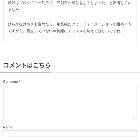
若月はブログで「一列目で、三列目の踊りをしてしまった」と反省してい
ました。
ひらがなけやきも含めたら、年長組だけで、フォーメーションが組めそう
ですから、目立っていない年長組にチャンスを与えてほしいですね。
コメントはこちら
Comment
*
Name