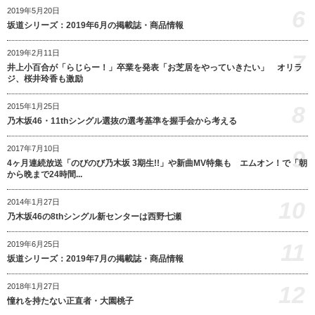
6
2019年5月20日
坂道シリーズ：2019年6月の掲載誌・商品情報
2019年2月11日
7
井上小百合が「らじらー！」卒業を発表「お芝居をやっていきたい」 オリラ
ジ、桜井玲香も激励
8
2015年1月25日
乃木坂46・11thシングル選抜の選考基準を握手会から考える
2017年7月10日
9
4ヶ月連続放送「のびのび乃木坂 3期生!!」や新曲MV特集も エムオン！で「朝
から晩まで24時間...
10
2014年1月27日
乃木坂46の8thシングル新センターは西野七瀬
11
2019年6月25日
坂道シリーズ：2019年7月の掲載誌・商品情報
12
2018年1月27日
憧れを持たない正直者・大園桃子