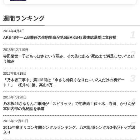
週間ランキング
1
2014年4月4日
AKB48チームB兼任の生駒里奈が第6回AKB48選抜総選挙に立候補
2018年12月10日
2
寺田蘭世ー子どもっぽさという弱み、その先にある”死ぬまで満足しない”とい
う強み
2017年8月19日
3
「乃木坂工事中」第118回は「今さら仲良くなりた～い2人だけの初デー
ト！」 桜井×川後、高山×万...
2016年7月28日
4
乃木坂46さゆりんご軍団が「スピリッツ」で初表紙！佐々木、寺田、かりんが
軍団内部の丸秘話を暴露
2015年12月31日
5
2015年度オリコン年間シングルランキング、乃木坂46シングル3作がトップ10
入り