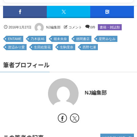
2016年1月27日
NJ編集部
コメント
0件
書籍・雑誌類
ENTAME
乃木坂46
堀未央奈
徳間書店
星野みなみ
渡辺みり愛
生田絵梨花
生駒里奈
西野七瀬
筆者プロフィール
NJ編集部