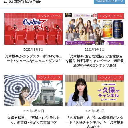
この筆者の記事
NJ編集部の記事一覧
エンタメニュース
エンタメニュース
2022年9月9日
2021年9月1日
乃木坂46がカップスター新CMでキュ
「乃木坂46 おとな選抜」がお家飲み
ート×シュールな“ニュニュダンス”
を盛り上げる新キャンペーン 適正飲
酒啓発やARコンテンツ展開
エンタメニュース
エンタメニュース
2021年8月13日
2021年5月6日
久保史緒里、「宮城・仙台 旅しお
「のぎ動画」内で2つの新番組がスタ
り」新作は2年ぶりの宮城ロケ
ート『久保チャンネル』＆『乃木坂あ
そぶだけ』