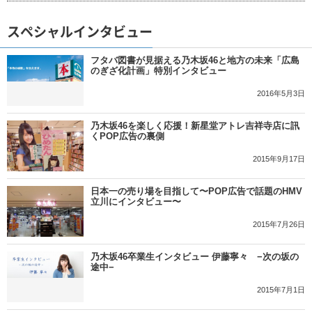
スペシャルインタビュー
フタバ図書が見据える乃木坂46と地方の未来「広島
のぎざ化計画」特別インタビュー
2016年5月3日
乃木坂46を楽しく応援！新星堂アトレ吉祥寺店に訊
くPOP広告の裏側
2015年9月17日
日本一の売り場を目指して〜POP広告で話題のHMV
立川にインタビュー〜
2015年7月26日
乃木坂46卒業生インタビュー 伊藤寧々 −次の坂の
途中−
2015年7月1日