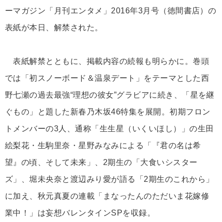
ーマガジン「月刊エンタメ」2016年3月号（徳間書店）の
表紙が本日、解禁された。
表紙解禁とともに、掲載内容の続報も明らかに。巻頭
では「初スノーボード＆温泉デート」をテーマとした西
野七瀬の過去最強“理想の彼女”グラビアに続き、「星を継
ぐもの」と題した新春乃木坂46特集を展開。初期フロン
トメンバーの3人、通称「生生星（いくいほし）」の生田
絵梨花・生駒里奈・星野みなみによる「『君の名は希
望』の頃、そして未来」、2期生の「大食いシスター
ズ」、堀未央奈と渡辺みり愛が語る「2期生のこれから」
に加え、秋元真夏の連載「まなったんのただいま花嫁修
業中！」は妄想バレンタインSPを収録。