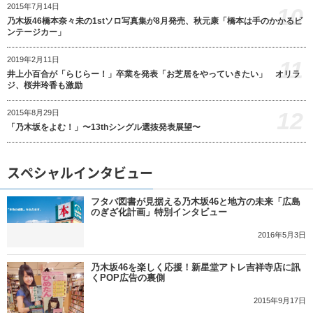
2015年7月14日
10
乃木坂46橋本奈々未の1stソロ写真集が8月発売、秋元康「橋本は手のかかるビ
ンテージカー」
2019年2月11日
11
井上小百合が「らじらー！」卒業を発表「お芝居をやっていきたい」 オリラ
ジ、桜井玲香も激励
12
2015年8月29日
「乃木坂をよむ！」〜13thシングル選抜発表展望〜
スペシャルインタビュー
フタバ図書が見据える乃木坂46と地方の未来「広島
のぎざ化計画」特別インタビュー
2016年5月3日
乃木坂46を楽しく応援！新星堂アトレ吉祥寺店に訊
くPOP広告の裏側
2015年9月17日