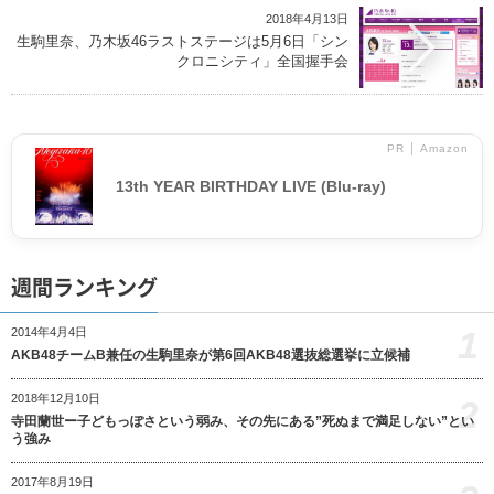
2018年4月13日
生駒里奈、乃木坂46ラストステージは5月6日「シン
クロニシティ」全国握手会
PR │ Amazon
13th YEAR BIRTHDAY LIVE (Blu-ray)
週間ランキング
1
2014年4月4日
AKB48チームB兼任の生駒里奈が第6回AKB48選抜総選挙に立候補
2018年12月10日
2
寺田蘭世ー子どもっぽさという弱み、その先にある”死ぬまで満足しない”とい
う強み
2017年8月19日