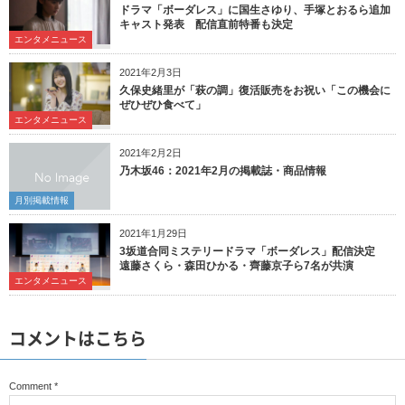
ドラマ「ボーダレス」に国生さゆり、手塚とおるら追加
キャスト発表 配信直前特番も決定
エンタメニュース
2021年2月3日
久保史緒里が「萩の調」復活販売をお祝い「この機会に
ぜひぜひ食べて」
エンタメニュース
2021年2月2日
乃木坂46：2021年2月の掲載誌・商品情報
月別掲載情報
2021年1月29日
3坂道合同ミステリードラマ「ボーダレス」配信決定
遠藤さくら・森田ひかる・齊藤京子ら7名が共演
エンタメニュース
コメントはこちら
Comment
*