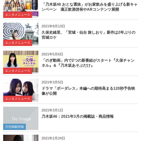
「乃木坂46 おとな選抜」がお家飲みを盛り上げる新キャ
ンペーン 適正飲酒啓発やARコンテンツ展開
エンタメニュース
2021年8月13日
久保史緒里、「宮城・仙台 旅しおり」新作は2年ぶりの
宮城ロケ
エンタメニュース
2021年5月6日
「のぎ動画」内で2つの新番組がスタート『久保チャン
ネル』＆『乃木坂あそぶだけ』
エンタメニュース
2021年3月5日
ドラマ「ボーダレス」本編への期待高まる120秒予告映
像が公開
エンタメニュース
2021年3月1日
乃木坂46：2021年3月の掲載誌・商品情報
月別掲載情報
2021年2月24日