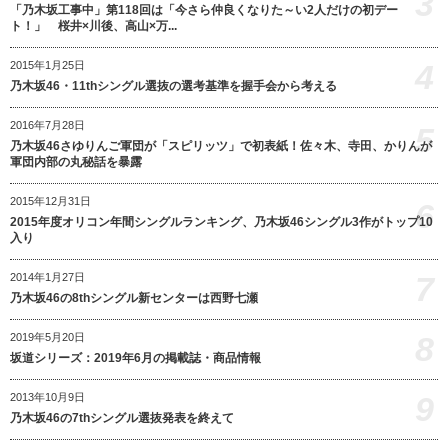
3
「乃木坂工事中」第118回は「今さら仲良くなりた～い2人だけの初デー
ト！」 桜井×川後、高山×万...
4
2015年1月25日
乃木坂46・11thシングル選抜の選考基準を握手会から考える
2016年7月28日
5
乃木坂46さゆりんご軍団が「スピリッツ」で初表紙！佐々木、寺田、かりんが
軍団内部の丸秘話を暴露
2015年12月31日
6
2015年度オリコン年間シングルランキング、乃木坂46シングル3作がトップ10
入り
7
2014年1月27日
乃木坂46の8thシングル新センターは西野七瀬
8
2019年5月20日
坂道シリーズ：2019年6月の掲載誌・商品情報
9
2013年10月9日
乃木坂46の7thシングル選抜発表を終えて