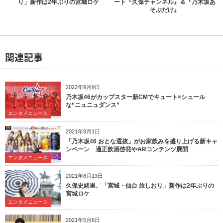
り」新作は2年ぶりの宮城ロケ
ート『久保チャンネル』＆『乃木坂あ
そぶだけ』
関連記事
2022年9月9日
乃木坂46がカップスター新CMでキュート×シュール
な“ニュニュダンス”
エンタメニュース
2021年9月1日
「乃木坂46 おとな選抜」がお家飲みを盛り上げる新キャ
ンペーン 適正飲酒啓発やARコンテンツ展開
エンタメニュース
2021年8月13日
久保史緒里、「宮城・仙台 旅しおり」新作は2年ぶりの
宮城ロケ
エンタメニュース
2021年5月6日