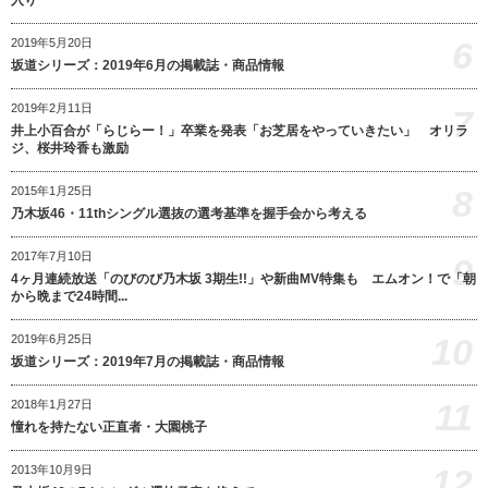
入り
6
2019年5月20日
坂道シリーズ：2019年6月の掲載誌・商品情報
2019年2月11日
7
井上小百合が「らじらー！」卒業を発表「お芝居をやっていきたい」 オリラ
ジ、桜井玲香も激励
8
2015年1月25日
乃木坂46・11thシングル選抜の選考基準を握手会から考える
2017年7月10日
9
4ヶ月連続放送「のびのび乃木坂 3期生!!」や新曲MV特集も エムオン！で「朝
から晩まで24時間...
10
2019年6月25日
坂道シリーズ：2019年7月の掲載誌・商品情報
11
2018年1月27日
憧れを持たない正直者・大園桃子
12
2013年10月9日