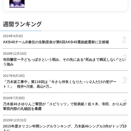
週間ランキング
1
2014年4月4日
AKB48チームB兼任の生駒里奈が第6回AKB48選抜総選挙に立候補
2018年12月10日
2
寺田蘭世ー子どもっぽさという弱み、その先にある”死ぬまで満足しない”とい
う強み
2017年8月19日
3
「乃木坂工事中」第118回は「今さら仲良くなりた～い2人だけの初デー
ト！」 桜井×川後、高山×万...
2016年7月28日
4
乃木坂46さゆりんご軍団が「スピリッツ」で初表紙！佐々木、寺田、かりんが
軍団内部の丸秘話を暴露
2015年12月31日
5
2015年度オリコン年間シングルランキング、乃木坂46シングル3作がトップ10