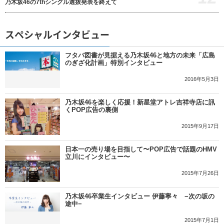
乃木坂46の7thシングル選抜発表を終えて
スペシャルインタビュー
フタバ図書が見据える乃木坂46と地方の未来「広島
のぎざ化計画」特別インタビュー
2016年5月3日
乃木坂46を楽しく応援！新星堂アトレ吉祥寺店に訊
くPOP広告の裏側
2015年9月17日
日本一の売り場を目指して〜POP広告で話題のHMV
立川にインタビュー〜
2015年7月26日
乃木坂46卒業生インタビュー 伊藤寧々 −次の坂の
途中−
2015年7月1日