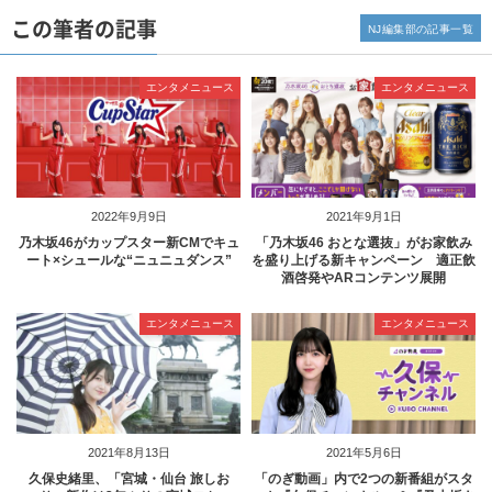
この筆者の記事
NJ編集部の記事一覧
エンタメニュース
エンタメニュース
2022年9月9日
2021年9月1日
乃木坂46がカップスター新CMでキュ
「乃木坂46 おとな選抜」がお家飲み
ート×シュールな“ニュニュダンス”
を盛り上げる新キャンペーン 適正飲
酒啓発やARコンテンツ展開
エンタメニュース
エンタメニュース
2021年8月13日
2021年5月6日
久保史緒里、「宮城・仙台 旅しお
「のぎ動画」内で2つの新番組がスタ