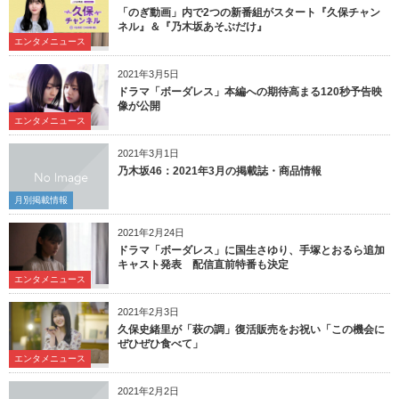
「のぎ動画」内で2つの新番組がスタート『久保チャン
ネル』＆『乃木坂あそぶだけ』
エンタメニュース
2021年3月5日
ドラマ「ボーダレス」本編への期待高まる120秒予告映
像が公開
エンタメニュース
2021年3月1日
乃木坂46：2021年3月の掲載誌・商品情報
月別掲載情報
2021年2月24日
ドラマ「ボーダレス」に国生さゆり、手塚とおるら追加
キャスト発表 配信直前特番も決定
エンタメニュース
2021年2月3日
久保史緒里が「萩の調」復活販売をお祝い「この機会に
ぜひぜひ食べて」
エンタメニュース
2021年2月2日