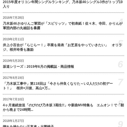
3
2015年度オリコン年間シングルランキング、乃木坂46シングル3作がトップ10
入り
2016年7月28日
4
乃木坂46さゆりんご軍団が「スピリッツ」で初表紙！佐々木、寺田、かりんが
軍団内部の丸秘話を暴露
2019年2月11日
5
井上小百合が「らじらー！」卒業を発表「お芝居をやっていきたい」 オリラ
ジ、桜井玲香も激励
6
2019年5月20日
坂道シリーズ：2019年6月の掲載誌・商品情報
2017年8月19日
7
「乃木坂工事中」第118回は「今さら仲良くなりた～い2人だけの初デー
ト！」 桜井×川後、高山×万...
2017年7月10日
8
4ヶ月連続放送「のびのび乃木坂 3期生!!」や新曲MV特集も エムオン！で「朝
から晩まで24時間...
9
2018年1月27日
憧れを持たない正直者・大園桃子