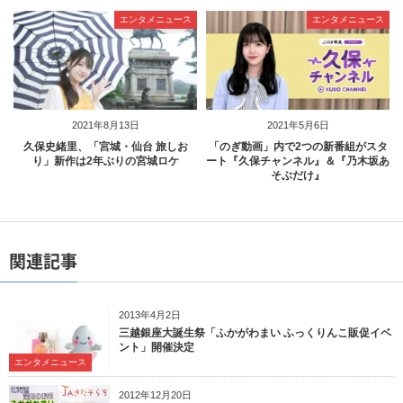
エンタメニュース
エンタメニュース
2021年8月13日
2021年5月6日
久保史緒里、「宮城・仙台 旅しお
「のぎ動画」内で2つの新番組がスタ
り」新作は2年ぶりの宮城ロケ
ート『久保チャンネル』＆『乃木坂あ
そぶだけ』
関連記事
2013年4月2日
三越銀座大誕生祭「ふかがわまい ふっくりんこ販促イベ
ント」開催決定
エンタメニュース
2012年12月20日