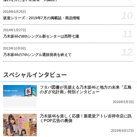
10
2019年6月25日
坂道シリーズ：2019年7月の掲載誌・商品情報
11
2014年1月27日
乃木坂46の8thシングル新センターは西野七瀬
12
2013年10月9日
乃木坂46の7thシングル選抜発表を終えて
スペシャルインタビュー
フタバ図書が見据える乃木坂46と地方の未来「広島
のぎざ化計画」特別インタビュー
2016年5月3日
乃木坂46を楽しく応援！新星堂アトレ吉祥寺店に訊
くPOP広告の裏側
2015年9月17日