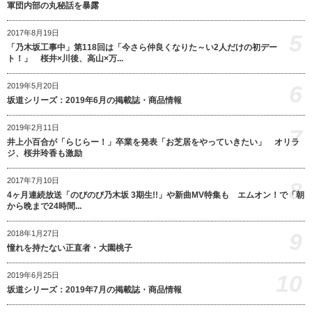
軍団内部の丸秘話を暴露
2017年8月19日
5
「乃木坂工事中」第118回は「今さら仲良くなりた～い2人だけの初デー
ト！」 桜井×川後、高山×万...
6
2019年5月20日
坂道シリーズ：2019年6月の掲載誌・商品情報
2019年2月11日
7
井上小百合が「らじらー！」卒業を発表「お芝居をやっていきたい」 オリラ
ジ、桜井玲香も激励
2017年7月10日
8
4ヶ月連続放送「のびのび乃木坂 3期生!!」や新曲MV特集も エムオン！で「朝
から晩まで24時間...
9
2018年1月27日
憧れを持たない正直者・大園桃子
10
2019年6月25日
坂道シリーズ：2019年7月の掲載誌・商品情報