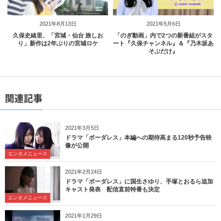
2021年8月13日
2021年5月6日
久保史緒里、「宮城・仙台 旅しお
「のぎ動画」内で2つの新番組がスタ
り」新作は2年ぶりの宮城ロケ
ート『久保チャンネル』＆『乃木坂あ
そぶだけ』
関連記事
2021年3月5日
ドラマ「ボーダレス」本編への期待高まる120秒予告映
像が公開
エンタメニュース
2021年2月24日
ドラマ「ボーダレス」に国生さゆり、手塚とおるら追加
キャスト発表 配信直前特番も決定
エンタメニュース
2021年1月29日