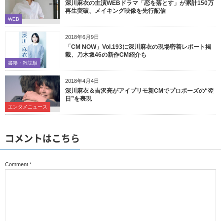
深川麻衣の主演WEBドラマ「恋を落とす」が累計150万
再生突破、メイキング映像を先行配信
WEB
2018年6月9日
「CM NOW」Vol.193に深川麻衣の現場密着レポート掲
載、乃木坂46の新作CM紹介も
書籍・雑誌類
2018年4月4日
深川麻衣＆吉沢亮がアイプリモ新CMでプロポーズの“翌
日”を表現
エンタメニュース
コメントはこちら
Comment
*