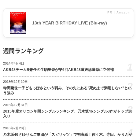
PR │ Amazon
13th YEAR BIRTHDAY LIVE (Blu-ray)
週間ランキング
1
2014年4月4日
AKB48チームB兼任の生駒里奈が第6回AKB48選抜総選挙に立候補
2018年12月10日
2
寺田蘭世ー子どもっぽさという弱み、その先にある”死ぬまで満足しない”とい
う強み
2015年12月31日
3
2015年度オリコン年間シングルランキング、乃木坂46シングル3作がトップ10
入り
2016年7月28日
4
乃木坂46さゆりんご軍団が「スピリッツ」で初表紙！佐々木、寺田、かりんが