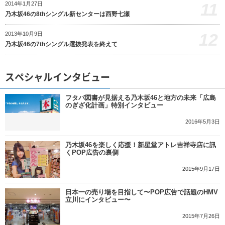
11
2014年1月27日
乃木坂46の8thシングル新センターは西野七瀬
12
2013年10月9日
乃木坂46の7thシングル選抜発表を終えて
スペシャルインタビュー
フタバ図書が見据える乃木坂46と地方の未来「広島
のぎざ化計画」特別インタビュー
2016年5月3日
乃木坂46を楽しく応援！新星堂アトレ吉祥寺店に訊
くPOP広告の裏側
2015年9月17日
日本一の売り場を目指して〜POP広告で話題のHMV
立川にインタビュー〜
2015年7月26日