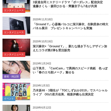
3坂道合同ミステリードラマ「ボーダレス」配信決定
遠藤さくら・森田ひかる・齊藤京子ら7名が共演
エンタメニュース
2020年11月18日
「Ground Y」心斎橋パルコに深川麻衣、生駒里奈の特大
パネル展示 プレゼントキャンペーンも実施
エンタメニュース
2020年10月19日
深川麻衣×「Ground Y」、新たな描き下ろしデザイン加
えたコラボ第2弾を受注販売
エンタメニュース
2019年1月24日
山下美月、「CanCam」で異例のスピード表紙 色っぽ
い「春のエモ顔メーク」魅せる
書籍・雑誌類
2019年1月3日
乃木坂46・3期生が「TGCしずおか2019」でスペシャル
ライブ OGの若月佑美、相楽伊織も出演決定
イベント
2018年6月12日