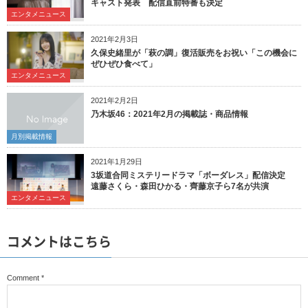
キャスト発表 配信直前特番も決定
エンタメニュース
2021年2月3日
久保史緒里が「萩の調」復活販売をお祝い「この機会に
ぜひぜひ食べて」
エンタメニュース
2021年2月2日
乃木坂46：2021年2月の掲載誌・商品情報
月別掲載情報
2021年1月29日
3坂道合同ミステリードラマ「ボーダレス」配信決定
遠藤さくら・森田ひかる・齊藤京子ら7名が共演
エンタメニュース
コメントはこちら
Comment
*