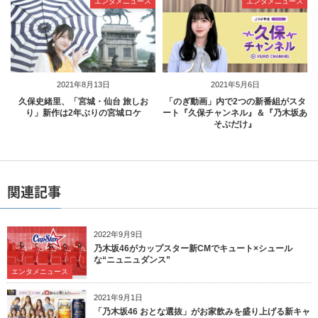
エンタメニュース
エンタメニュース
2021年8月13日
2021年5月6日
久保史緒里、「宮城・仙台 旅しお
「のぎ動画」内で2つの新番組がスタ
り」新作は2年ぶりの宮城ロケ
ート『久保チャンネル』＆『乃木坂あ
そぶだけ』
関連記事
2022年9月9日
乃木坂46がカップスター新CMでキュート×シュール
な“ニュニュダンス”
エンタメニュース
2021年9月1日
「乃木坂46 おとな選抜」がお家飲みを盛り上げる新キャ