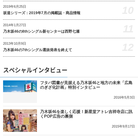
10
2019年6月25日
坂道シリーズ：2019年7月の掲載誌・商品情報
11
2014年1月27日
乃木坂46の8thシングル新センターは西野七瀬
12
2013年10月9日
乃木坂46の7thシングル選抜発表を終えて
スペシャルインタビュー
フタバ図書が見据える乃木坂46と地方の未来「広島
のぎざ化計画」特別インタビュー
2016年5月3日
乃木坂46を楽しく応援！新星堂アトレ吉祥寺店に訊
くPOP広告の裏側
2015年9月17日