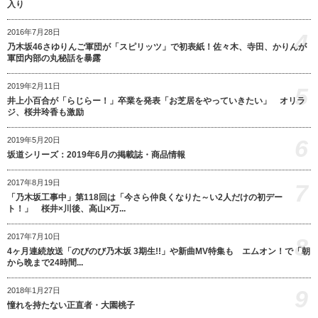
入り
2016年7月28日
4
乃木坂46さゆりんご軍団が「スピリッツ」で初表紙！佐々木、寺田、かりんが
軍団内部の丸秘話を暴露
2019年2月11日
5
井上小百合が「らじらー！」卒業を発表「お芝居をやっていきたい」 オリラ
ジ、桜井玲香も激励
6
2019年5月20日
坂道シリーズ：2019年6月の掲載誌・商品情報
2017年8月19日
7
「乃木坂工事中」第118回は「今さら仲良くなりた～い2人だけの初デー
ト！」 桜井×川後、高山×万...
2017年7月10日
8
4ヶ月連続放送「のびのび乃木坂 3期生!!」や新曲MV特集も エムオン！で「朝
から晩まで24時間...
9
2018年1月27日
憧れを持たない正直者・大園桃子