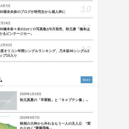
10
10月7日
46堀未央奈のブログが研究生から個人枠に
7月14日
11
46橋本奈々未の1stソロ写真集が8月発売、秋元康「橋本は
かるビンテージカー」
12月31日
12
5年度オリコン年間シングルランキング、乃木坂46シングル3
ップ10入り
ム
More
2020年1月19日
秋元真夏の「卒業観」と「キャプテン像」...
2019年8月7日
映画の大枠から外れるもう一人の主人公 “変
わりゆく”齋藤飛鳥...