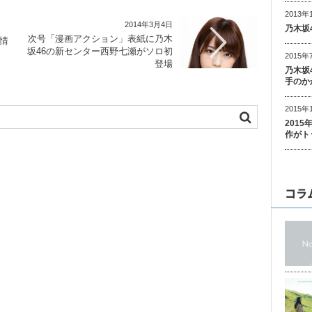
2013年
2014年3月4日
乃木坂
次号「漫画アクション」表紙に乃木
ア情
坂46の新センター西野七瀬がソロ初
2015年
登場
乃木坂
手のか
2015年
201
作がト
コラ