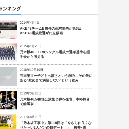
ランキング
2014年4月4日
AKB48チームB兼任の生駒里奈が第6回
AKB48選抜総選挙に立候補
2015年1月25日
乃木坂46・11thシングル選抜の選考基準を握
手会から考える
2018年12月10日
寺田蘭世ー子どもっぽさという弱み、その先に
ある”死ぬまで満足しない”という強み
2013年3月20日
乃木坂46が劇場公演第２弾を発表、本格舞台
で総選挙
2017年8月19日
「乃木坂工事中」第118回は「今さら仲良くな
りた～い2人だけの初デート！」 桜井×川