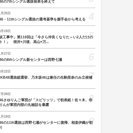
46の7thシングル選抜発表を終えて
4
1月25日
46・11thシングル選抜の選考基準を握手会から考える
8月19日
5
坂工事中」第118回は「今さら仲良くなりた～い2人だけの
ト！」 桜井×川後、高山×万...
6
1月27日
46の8thシングル新センターは西野七瀬
3月22日
7
AKB48選抜総選挙、乃木坂46は兼任の生駒里奈のみ立候補
7月28日
8
46さゆりんご軍団が「スピリッツ」で初表紙！佐々木、寺
りんが軍団内部の丸秘話を暴露
1月19日
9
46の11th選抜は西野七瀬がセンターに復帰、相楽伊織が初
り