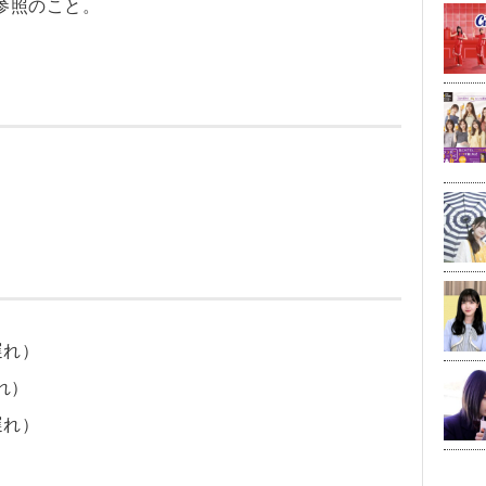
参照のこと。
遅れ）
遅れ）
遅れ）
）