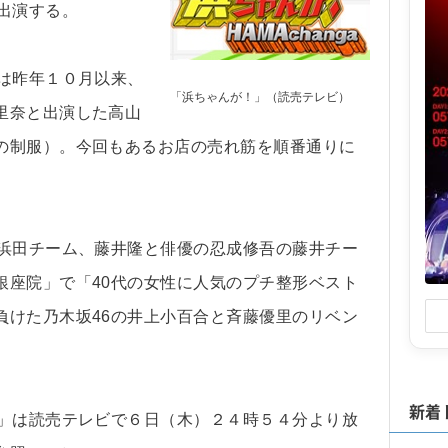
出演する。
は昨年１０月以来、
「浜ちゃんが！」（読売テレビ）
里奈と出演した高山
の制服）。今回もあるお店の売れ筋を順番通りに
。
の浜田チーム、藤井隆と俳優の忍成修吾の藤井チー
銀座院」で「40代の女性に人気のプチ整形ベスト
負けた乃木坂46の井上小百合と斉藤優里のリベン
新着
！」は読売テレビで６日（木）２４時５４分より放