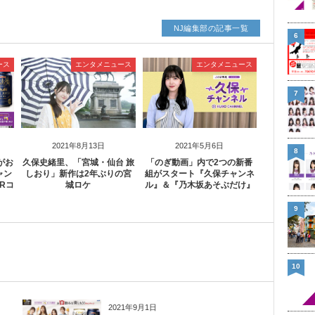
NJ編集部の記事一覧
6
ース
エンタメニュース
エンタメニュース
7
2021年8月13日
2021年5月6日
8
がお
久保史緒里、「宮城・仙台 旅
「のぎ動画」内で2つの新番
ャン
しおり」新作は2年ぶりの宮
組がスタート『久保チャンネ
Rコ
城ロケ
ル』＆『乃木坂あそぶだけ』
9
10
2021年9月1日