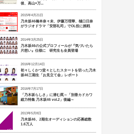
後、高山×万...
2015年4月21日
乃木坂46橋本奈々未、伊藤万理華、樋口日奈
がラジオドラマ「安部礼司」でOL役に挑戦
2014年3月25日
乃木坂46の公式プロフィールが『気づいたら
片想い』仕様に 研究生も全員登場
2016年12月14日
初々しくかつ堂々としたスタートを切った乃木
坂46三期生「お見立て会」レポート
2016年7月17日
「乃木坂らしさ」に潜む罠～「別冊カドカワ
総力特集 乃木坂46 vol.2」後編～
2013年5月8日
乃木坂46、2期生オーディションの応募総数
1.6万人