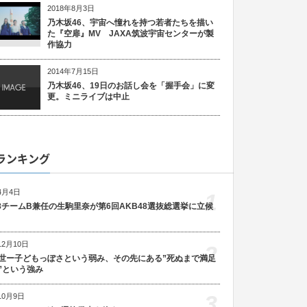
2018年8月3日
乃木坂46、宇宙へ憧れを持つ若者たちを描い
た『空扉』MV JAXA筑波宇宙センターが製
作協力
2014年7月15日
乃木坂46、19日のお話し会を「握手会」に変
更。ミニライブは中止
ランキング
4月4日
1
48チームB兼任の生駒里奈が第6回AKB48選抜総選挙に立候
12月10日
2
世ー子どもっぽさという弱み、その先にある”死ぬまで満足
”という強み
3
10月9日