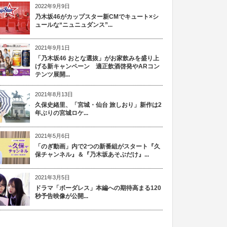
2022年9月9日
乃木坂46がカップスター新CMでキュート×シ
ュールな“ニュニュダンス”...
2021年9月1日
「乃木坂46 おとな選抜」がお家飲みを盛り上
げる新キャンペーン 適正飲酒啓発やARコン
テンツ展開...
2021年8月13日
久保史緒里、「宮城・仙台 旅しおり」新作は2
年ぶりの宮城ロケ...
2021年5月6日
「のぎ動画」内で2つの新番組がスタート『久
保チャンネル』＆『乃木坂あそぶだけ』...
2021年3月5日
ドラマ「ボーダレス」本編への期待高まる120
秒予告映像が公開...