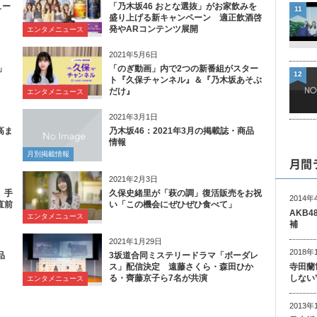
ュー
「乃木坂46 おとな選抜」がお家飲みを
11
盛り上げる新キャンペーン 適正飲酒啓
発やARコンテンツ展開
エンタメニュース
2021年5月6日
」
「のぎ動画」内で2つの新番組がスター
12
ト『久保チャンネル』＆『乃木坂あそぶ
だけ』
エンタメニュース
2021年3月1日
高ま
乃木坂46：2021年3月の掲載誌・商品
情報
月別掲載情報
月間
2021年2月3日
、手
久保史緒里が「萩の調」復活販売をお祝
2014年
直前
い「この機会にぜひぜひ食べて」
AKB
エンタメニュース
補
2021年1月29日
2018年
品
3坂道合同ミステリードラマ「ボーダレ
寺田蘭
ス」配信決定 遠藤さくら・森田ひか
しない
る・齊藤京子ら7名が共演
エンタメニュース
2013年