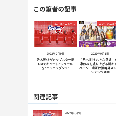
この筆者の記事
エンタメニュース
エンタメニュ
2022年9月9日
2021年9月1日
乃木坂46がカップスター新
「乃木坂46 おとな選抜」
CMでキュート×シュール
家飲みを盛り上げる新キ
な“ニュニュダンス”
ペーン 適正飲酒啓発やA
ンテンツ展開
関連記事
2022年9月9日