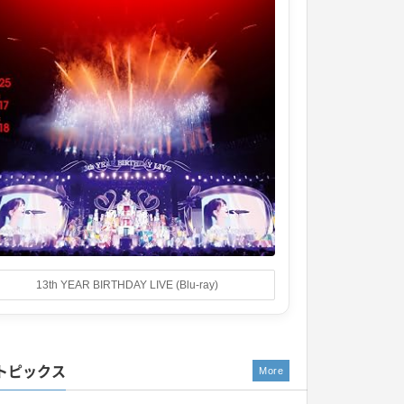
13th YEAR BIRTHDAY LIVE (Blu-ray)
トピックス
More