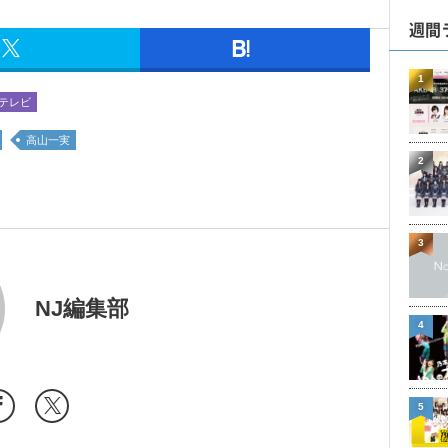
週間
1
テレビ
高山一実
2
3
NJ編集部
4
5