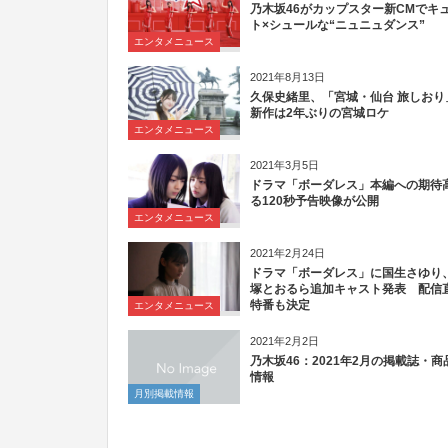
乃木坂46がカップスター新CMでキ
ト×シュールな“ニュニュダンス”
エンタメニュース
2021年8月13日
久保史緒里、「宮城・仙台 旅しおり
新作は2年ぶりの宮城ロケ
エンタメニュース
2021年3月5日
ドラマ「ボーダレス」本編への期待
る120秒予告映像が公開
エンタメニュース
2021年2月24日
ドラマ「ボーダレス」に国生さゆり
塚とおるら追加キャスト発表 配信
特番も決定
エンタメニュース
2021年2月2日
乃木坂46：2021年2月の掲載誌・商
情報
月別掲載情報