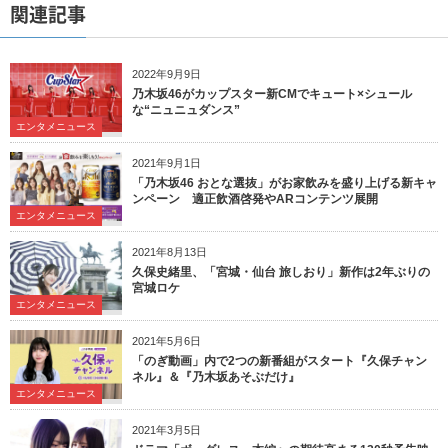
関連記事
2022年9月9日
乃木坂46がカップスター新CMでキュート×シュール
な“ニュニュダンス”
エンタメニュース
2021年9月1日
「乃木坂46 おとな選抜」がお家飲みを盛り上げる新キャ
ンペーン 適正飲酒啓発やARコンテンツ展開
エンタメニュース
2021年8月13日
久保史緒里、「宮城・仙台 旅しおり」新作は2年ぶりの
宮城ロケ
エンタメニュース
2021年5月6日
「のぎ動画」内で2つの新番組がスタート『久保チャン
ネル』＆『乃木坂あそぶだけ』
エンタメニュース
2021年3月5日