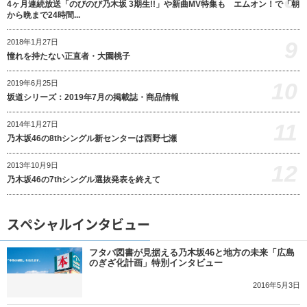
8
4ヶ月連続放送「のびのび乃木坂 3期生!!」や新曲MV特集も エムオン！で「朝
から晩まで24時間...
9
2018年1月27日
憧れを持たない正直者・大園桃子
10
2019年6月25日
坂道シリーズ：2019年7月の掲載誌・商品情報
11
2014年1月27日
乃木坂46の8thシングル新センターは西野七瀬
12
2013年10月9日
乃木坂46の7thシングル選抜発表を終えて
スペシャルインタビュー
フタバ図書が見据える乃木坂46と地方の未来「広島
のぎざ化計画」特別インタビュー
2016年5月3日