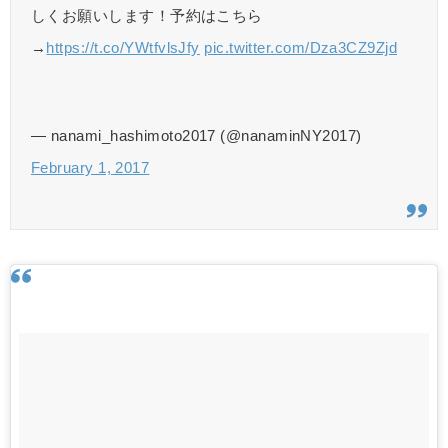
しくお願いします！予約はこちら
→
https://t.co/YWtfvlsJfy
pic.twitter.com/Dza3CZ9Zjd
— nanami_hashimoto2017 (@nanaminNY2017)
February 1, 2017