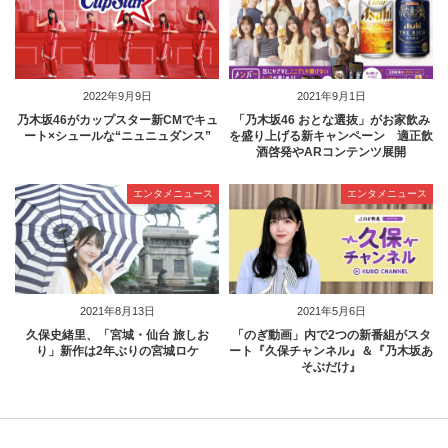
2022年9月9日
2021年9月1日
乃木坂46がカップスター新CMでキュ
「乃木坂46 おとな選抜」がお家飲み
ート×シュールな“ニュニュダンス”
を盛り上げる新キャンペーン 適正飲
酒啓発やARコンテンツ展開
エンタメニュース
エンタメニュース
2021年8月13日
2021年5月6日
久保史緒里、「宮城・仙台 旅しお
「のぎ動画」内で2つの新番組がスタ
り」新作は2年ぶりの宮城ロケ
ート『久保チャンネル』＆『乃木坂あ
そぶだけ』