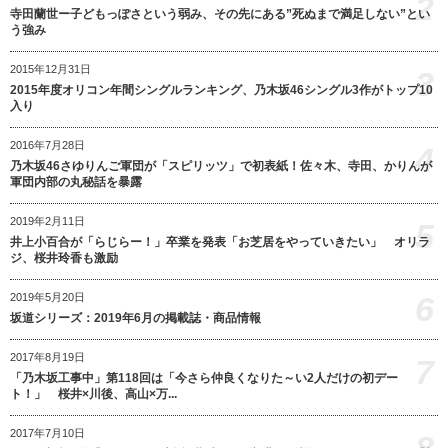
2
寺田蘭世ー子どもっぽさという弱み、その先にある”死ぬまで満足しない”とい
う強み
2015年12月31日
3
2015年度オリコン年間シングルランキング、乃木坂46シングル3作がトップ10
入り
2016年7月28日
4
乃木坂46さゆりんご軍団が「スピリッツ」で初表紙！佐々木、寺田、かりんが
軍団内部の丸秘話を暴露
2019年2月11日
5
井上小百合が「らじらー！」卒業を発表「お芝居をやっていきたい」 オリラ
ジ、桜井玲香も激励
6
2019年5月20日
坂道シリーズ：2019年6月の掲載誌・商品情報
2017年8月19日
7
「乃木坂工事中」第118回は「今さら仲良くなりた～い2人だけの初デー
ト！」 桜井×川後、高山×万...
2017年7月10日