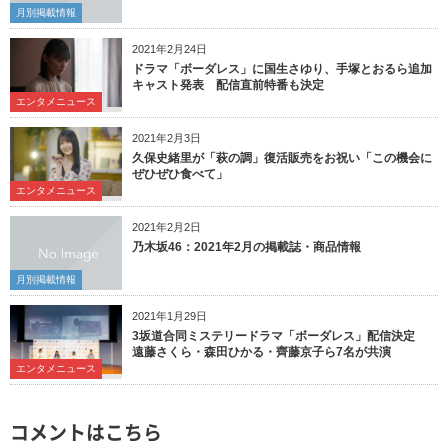
月別掲載情報
2021年2月24日
ドラマ「ボーダレス」に国生さゆり、手塚とおるら追加
キャスト発表 配信直前特番も決定
エンタメニュース
2021年2月3日
久保史緒里が「萩の調」復活販売をお祝い「この機会に
ぜひぜひ食べて」
エンタメニュース
2021年2月2日
乃木坂46：2021年2月の掲載誌・商品情報
月別掲載情報
2021年1月29日
3坂道合同ミステリードラマ「ボーダレス」配信決定
遠藤さくら・森田ひかる・齊藤京子ら7名が共演
エンタメニュース
コメントはこちら