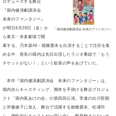
ロデュースする舞台
『堀内健演劇講演会
未来のファンタジー』
が明日4月28日（金）か
「堀内健演劇講演会 未来のファンタジー」
ら東京・本多劇場で開
幕する。乃木坂46・能條愛未も出演することで注目を集
める中、座長の堀内は先日出演したラジオ番組で「もう
チケットがない！」という歓喜の声をあげていた。
本作『堀内健演劇講演会 未来のファンタジー』は、
堀内自らキャスティング、脚本を手掛ける舞台プロジェ
クト「堀内夜あけの会」の第四回公演。常連の出川哲朗
と伊藤修子に加え、舞台で活躍する能條愛未、松浦司
ら、個性的なキャストが一堂に会し、斬新極まりないホ