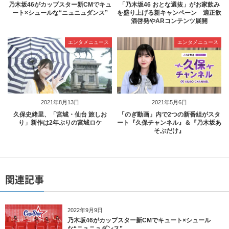
乃木坂46がカップスター新CMでキュ
「乃木坂46 おとな選抜」がお家飲み
ート×シュールな“ニュニュダンス”
を盛り上げる新キャンペーン 適正飲
酒啓発やARコンテンツ展開
エンタメニュース
エンタメニュース
2021年8月13日
2021年5月6日
久保史緒里、「宮城・仙台 旅しお
「のぎ動画」内で2つの新番組がスタ
り」新作は2年ぶりの宮城ロケ
ート『久保チャンネル』＆『乃木坂あ
そぶだけ』
関連記事
2022年9月9日
乃木坂46がカップスター新CMでキュート×シュール
な“ニュニュダンス”