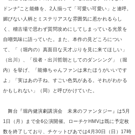
ドンナ”こと能條を、2人揃って「可愛い可愛い」と連呼。
媚びない人柄とミステリアスな雰囲気に惹かれるらし
く、稽古場で思わず質問攻めにしてしまっている光景を
自嘲気味に語っていた。また、本作の見どころについ
て、「（堀内の）真面目な天才ぶりを見に来てほしい」
（出川）、「役者・出川哲朗としてのダンシング」（堀
内）を挙げ、「能條ちゃんファンは来たほうがいいです
よ」「実はあの子ね、すごい色気がある。それがわかる
かもしれない」（同）と呼びかけていた。
舞台『堀内健演劇講演会 未来のファンタジー』は5月
1日（月）まで全6公演開催。ローチケHMVは既に予定枚
数を終了しており、チケットぴあでは4月30日（日）17時