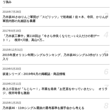
う強み
2016年7月28日
3
乃木坂46さゆりんご軍団が「スピリッツ」で初表紙！佐々木、寺田、かりんが
軍団内部の丸秘話を暴露
2017年8月19日
4
「乃木坂工事中」第118回は「今さら仲良くなりた～い2人だけの初デー
ト！」 桜井×川後、高山×万...
2015年12月31日
5
2015年度オリコン年間シングルランキング、乃木坂46シングル3作がトップ10
入り
6
2019年5月20日
坂道シリーズ：2019年6月の掲載誌・商品情報
2019年2月11日
7
井上小百合が「らじらー！」卒業を発表「お芝居をやっていきたい」 オリラ
ジ、桜井玲香も激励
8
2015年1月25日
乃木坂46・11thシングル選抜の選考基準を握手会から考える