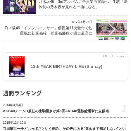
乃木坂46、3rdアルバムに全員楽曲収録へ 生駒「新
体制の乃木坂が見れる一曲になる」
2017年4月27日
乃木坂46「インフルエンサー」個握第11次受付で佐
藤楓に初完売枠 総完売部数が過去最高に
PR │ Amazon
13th YEAR BIRTHDAY LIVE (Blu-ray)
週間ランキング
1
2014年4月4日
AKB48チームB兼任の生駒里奈が第6回AKB48選抜総選挙に立候補
2018年12月10日
2
寺田蘭世ー子どもっぽさという弱み、その先にある”死ぬまで満足しない”とい