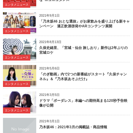
エンタメニュース
2021年9月1日
「乃木坂46 おとな選抜」がお家飲みを盛り上げる新キャ
ンペーン 適正飲酒啓発やARコンテンツ展開
エンタメニュース
2021年8月13日
久保史緒里、「宮城・仙台 旅しおり」新作は2年ぶりの
宮城ロケ
エンタメニュース
2021年5月6日
「のぎ動画」内で2つの新番組がスタート『久保チャン
ネル』＆『乃木坂あそぶだけ』
エンタメニュース
2021年3月5日
ドラマ「ボーダレス」本編への期待高まる120秒予告映
像が公開
エンタメニュース
2021年3月1日
乃木坂46：2021年3月の掲載誌・商品情報