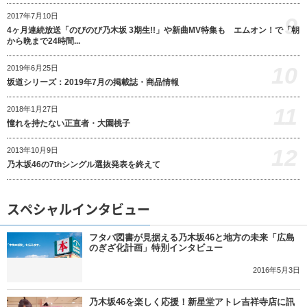
2017年7月10日
9
4ヶ月連続放送「のびのび乃木坂 3期生!!」や新曲MV特集も エムオン！で「朝
から晩まで24時間...
10
2019年6月25日
坂道シリーズ：2019年7月の掲載誌・商品情報
11
2018年1月27日
憧れを持たない正直者・大園桃子
12
2013年10月9日
乃木坂46の7thシングル選抜発表を終えて
スペシャルインタビュー
フタバ図書が見据える乃木坂46と地方の未来「広島
のぎざ化計画」特別インタビュー
2016年5月3日
乃木坂46を楽しく応援！新星堂アトレ吉祥寺店に訊