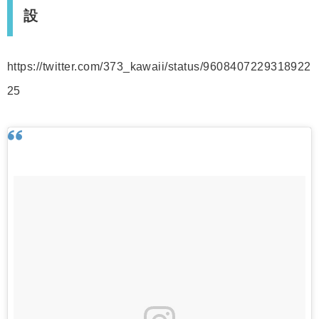
設
https://twitter.com/373_kawaii/status/9608407229318922
25