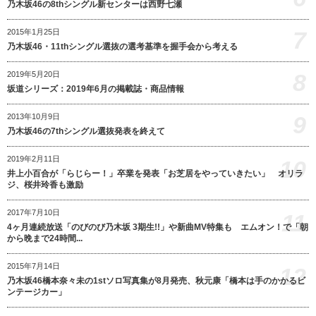
乃木坂46の8thシングル新センターは西野七瀬
7
2015年1月25日
乃木坂46・11thシングル選抜の選考基準を握手会から考える
8
2019年5月20日
坂道シリーズ：2019年6月の掲載誌・商品情報
9
2013年10月9日
乃木坂46の7thシングル選抜発表を終えて
2019年2月11日
10
井上小百合が「らじらー！」卒業を発表「お芝居をやっていきたい」 オリラ
ジ、桜井玲香も激励
2017年7月10日
11
4ヶ月連続放送「のびのび乃木坂 3期生!!」や新曲MV特集も エムオン！で「朝
から晩まで24時間...
2015年7月14日
12
乃木坂46橋本奈々未の1stソロ写真集が8月発売、秋元康「橋本は手のかかるビ
ンテージカー」