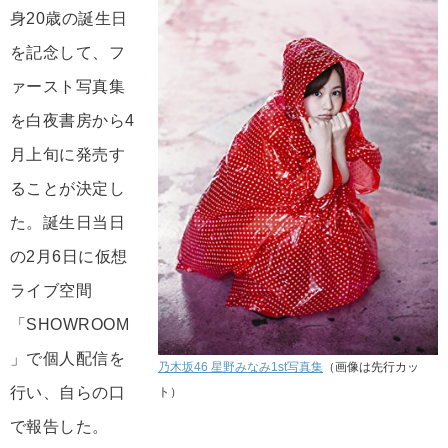
身20歳の誕生日
を記念して、フ
ァースト写真集
を白夜書房から4
月上旬に発売す
ることが決定し
た。誕生日当日
の2月6日に仮想
ライブ空間
「SHOWROOM
」で個人配信を
乃木坂46 星野みなみ1st写真集
（画像は先行カッ
行い、自らの口
ト）
で報告した。