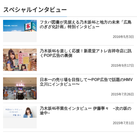
スペシャルインタビュー
フタバ図書が見据える乃木坂46と地方の未来「広島
のぎざ化計画」特別インタビュー
2016年5月3日
乃木坂46を楽しく応援！新星堂アトレ吉祥寺店に訊
くPOP広告の裏側
2015年9月17日
日本一の売り場を目指して〜POP広告で話題のHMV
立川にインタビュー〜
2015年7月26日
乃木坂46卒業生インタビュー 伊藤寧々 −次の坂の
途中−
2015年7月1日