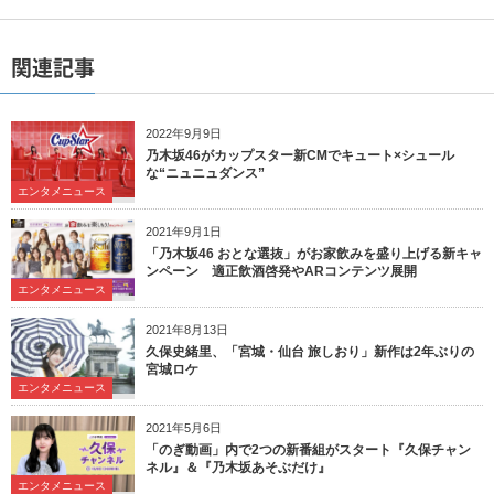
関連記事
2022年9月9日
乃木坂46がカップスター新CMでキュート×シュール
な“ニュニュダンス”
エンタメニュース
2021年9月1日
「乃木坂46 おとな選抜」がお家飲みを盛り上げる新キャ
ンペーン 適正飲酒啓発やARコンテンツ展開
エンタメニュース
2021年8月13日
久保史緒里、「宮城・仙台 旅しおり」新作は2年ぶりの
宮城ロケ
エンタメニュース
2021年5月6日
「のぎ動画」内で2つの新番組がスタート『久保チャン
ネル』＆『乃木坂あそぶだけ』
エンタメニュース