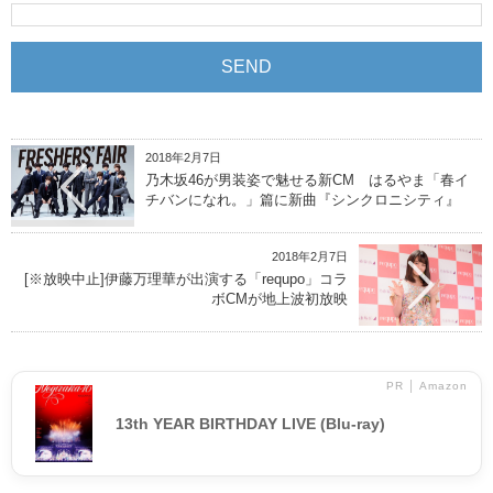
2018年2月7日
乃木坂46が男装姿で魅せる新CM はるやま「春イ
チバンになれ。」篇に新曲『シンクロニシティ』
2018年2月7日
[※放映中止]伊藤万理華が出演する「requpo」コラ
ボCMが地上波初放映
PR │ Amazon
13th YEAR BIRTHDAY LIVE (Blu-ray)