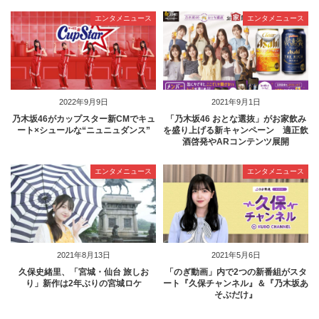
エンタメニュース
エンタメニュース
2022年9月9日
2021年9月1日
乃木坂46がカップスター新CMでキュ
「乃木坂46 おとな選抜」がお家飲み
ート×シュールな“ニュニュダンス”
を盛り上げる新キャンペーン 適正飲
酒啓発やARコンテンツ展開
エンタメニュース
エンタメニュース
2021年8月13日
2021年5月6日
久保史緒里、「宮城・仙台 旅しお
「のぎ動画」内で2つの新番組がスタ
り」新作は2年ぶりの宮城ロケ
ート『久保チャンネル』＆『乃木坂あ
そぶだけ』