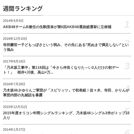
週間ランキング
1
2014年4月4日
AKB48チームB兼任の生駒里奈が第6回AKB48選抜総選挙に立候補
2018年12月10日
2
寺田蘭世ー子どもっぽさという弱み、その先にある”死ぬまで満足しない”とい
う強み
2017年8月19日
3
「乃木坂工事中」第118回は「今さら仲良くなりた～い2人だけの初デー
ト！」 桜井×川後、高山×万...
2016年7月28日
4
乃木坂46さゆりんご軍団が「スピリッツ」で初表紙！佐々木、寺田、かりんが
軍団内部の丸秘話を暴露
2015年12月31日
5
2015年度オリコン年間シングルランキング、乃木坂46シングル3作がトップ10
入り
6
2014年1月27日