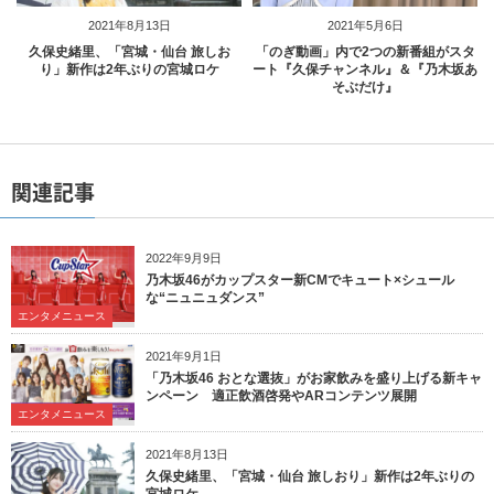
2021年8月13日
2021年5月6日
久保史緒里、「宮城・仙台 旅しお
「のぎ動画」内で2つの新番組がスタ
り」新作は2年ぶりの宮城ロケ
ート『久保チャンネル』＆『乃木坂あ
そぶだけ』
関連記事
2022年9月9日
乃木坂46がカップスター新CMでキュート×シュール
な“ニュニュダンス”
エンタメニュース
2021年9月1日
「乃木坂46 おとな選抜」がお家飲みを盛り上げる新キャ
ンペーン 適正飲酒啓発やARコンテンツ展開
エンタメニュース
2021年8月13日
久保史緒里、「宮城・仙台 旅しおり」新作は2年ぶりの
宮城ロケ