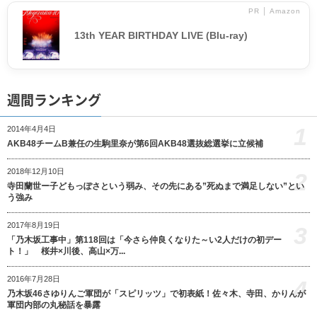
PR │ Amazon
13th YEAR BIRTHDAY LIVE (Blu-ray)
週間ランキング
1
2014年4月4日
AKB48チームB兼任の生駒里奈が第6回AKB48選抜総選挙に立候補
2018年12月10日
2
寺田蘭世ー子どもっぽさという弱み、その先にある”死ぬまで満足しない”とい
う強み
2017年8月19日
3
「乃木坂工事中」第118回は「今さら仲良くなりた～い2人だけの初デー
ト！」 桜井×川後、高山×万...
2016年7月28日
4
乃木坂46さゆりんご軍団が「スピリッツ」で初表紙！佐々木、寺田、かりんが
軍団内部の丸秘話を暴露