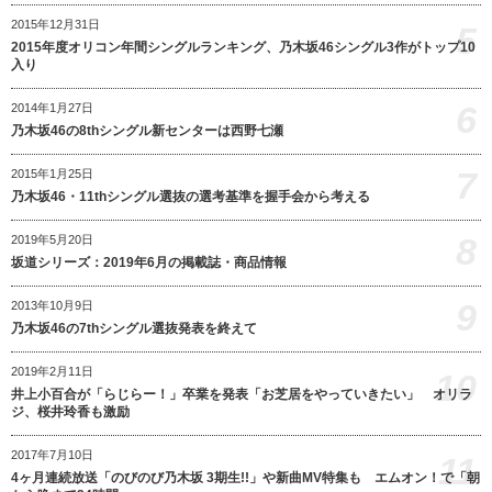
2015年12月31日
5
2015年度オリコン年間シングルランキング、乃木坂46シングル3作がトップ10
入り
6
2014年1月27日
乃木坂46の8thシングル新センターは西野七瀬
7
2015年1月25日
乃木坂46・11thシングル選抜の選考基準を握手会から考える
8
2019年5月20日
坂道シリーズ：2019年6月の掲載誌・商品情報
9
2013年10月9日
乃木坂46の7thシングル選抜発表を終えて
2019年2月11日
10
井上小百合が「らじらー！」卒業を発表「お芝居をやっていきたい」 オリラ
ジ、桜井玲香も激励
2017年7月10日
11
4ヶ月連続放送「のびのび乃木坂 3期生!!」や新曲MV特集も エムオン！で「朝