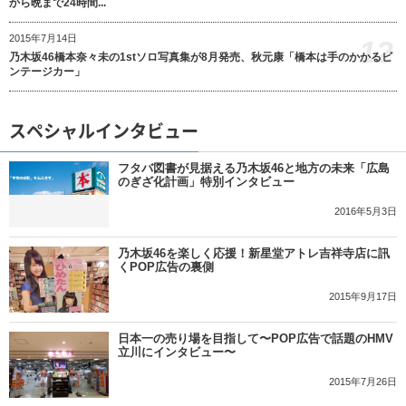
から晩まで24時間...
2015年7月14日
12
乃木坂46橋本奈々未の1stソロ写真集が8月発売、秋元康「橋本は手のかかるビ
ンテージカー」
スペシャルインタビュー
フタバ図書が見据える乃木坂46と地方の未来「広島
のぎざ化計画」特別インタビュー
2016年5月3日
乃木坂46を楽しく応援！新星堂アトレ吉祥寺店に訊
くPOP広告の裏側
2015年9月17日
日本一の売り場を目指して〜POP広告で話題のHMV
立川にインタビュー〜
2015年7月26日