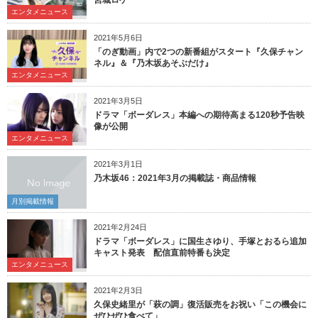
エンタメニュース
2021年5月6日
「のぎ動画」内で2つの新番組がスタート『久保チャン
ネル』＆『乃木坂あそぶだけ』
エンタメニュース
2021年3月5日
ドラマ「ボーダレス」本編への期待高まる120秒予告映
像が公開
エンタメニュース
2021年3月1日
乃木坂46：2021年3月の掲載誌・商品情報
月別掲載情報
2021年2月24日
ドラマ「ボーダレス」に国生さゆり、手塚とおるら追加
キャスト発表 配信直前特番も決定
エンタメニュース
2021年2月3日
久保史緒里が「萩の調」復活販売をお祝い「この機会に
ぜひぜひ食べて」