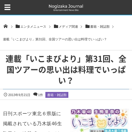
エンタメニュース
メディア関連
書籍・雑誌類
連載「いこまびより」第31回、全国ツアーの思い出は料理でいっぱい？
連載「いこまびより」第31回、全
国ツアーの思い出は料理でいっぱ
い？
2013年9月21日
1件
書籍・雑誌類
日刊スポーツ東北６県版に
掲載されている乃木坂46生