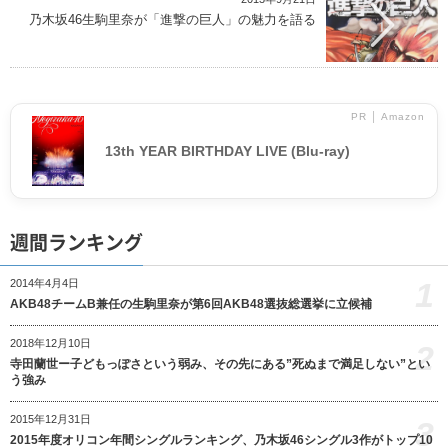
乃木坂46生駒里奈が「進撃の巨人」の魅力を語る
PR │ Amazon
13th YEAR BIRTHDAY LIVE (Blu-ray)
週間ランキング
1
2014年4月4日
AKB48チームB兼任の生駒里奈が第6回AKB48選抜総選挙に立候補
2018年12月10日
2
寺田蘭世ー子どもっぽさという弱み、その先にある”死ぬまで満足しない”とい
う強み
2015年12月31日
3
2015年度オリコン年間シングルランキング、乃木坂46シングル3作がトップ10