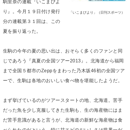
駒里奈の連載『いこまびよ
り』。今月１９日付け発行
「いこまびより」（日刊スポーツ）
分の連載第３１回は、この
夏を振り返った。
生駒の今年の夏の思い出は、おそらく多くのファンと同
じであろう『真夏の全国ツアー2013』。北海道から福岡
まで全国５都市のZeppをまわった乃木坂46初の全国ツア
ーで、生駒は各地のおいしい食べ物を堪能したようだ。
まず挙げているのがツアースタートの地、北海道。苦手
だった魚を少し克服してきた生駒も、生の海産物にはま
だ苦手意識があると言うが、北海道の新鮮な海産物は食
べられたのだという。特に甘エビのおいしさは世界一だ