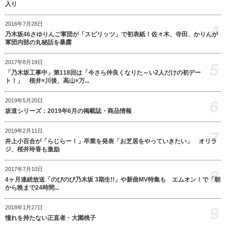
入り
2016年7月28日
4
乃木坂46さゆりんご軍団が「スピリッツ」で初表紙！佐々木、寺田、かりんが
軍団内部の丸秘話を暴露
2017年8月19日
5
「乃木坂工事中」第118回は「今さら仲良くなりた～い2人だけの初デー
ト！」 桜井×川後、高山×万...
6
2019年5月20日
坂道シリーズ：2019年6月の掲載誌・商品情報
2019年2月11日
7
井上小百合が「らじらー！」卒業を発表「お芝居をやっていきたい」 オリラ
ジ、桜井玲香も激励
2017年7月10日
8
4ヶ月連続放送「のびのび乃木坂 3期生!!」や新曲MV特集も エムオン！で「朝
から晩まで24時間...
9
2018年1月27日
憧れを持たない正直者・大園桃子