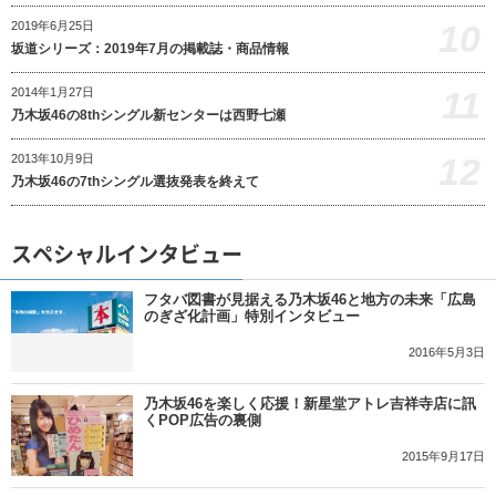
10
2019年6月25日
坂道シリーズ：2019年7月の掲載誌・商品情報
11
2014年1月27日
乃木坂46の8thシングル新センターは西野七瀬
12
2013年10月9日
乃木坂46の7thシングル選抜発表を終えて
スペシャルインタビュー
フタバ図書が見据える乃木坂46と地方の未来「広島
のぎざ化計画」特別インタビュー
2016年5月3日
乃木坂46を楽しく応援！新星堂アトレ吉祥寺店に訊
くPOP広告の裏側
2015年9月17日