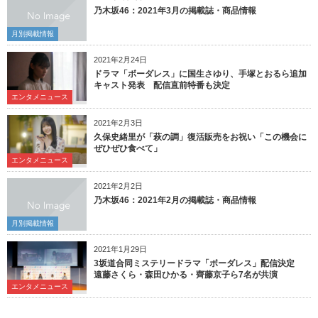
乃木坂46：2021年3月の掲載誌・商品情報
月別掲載情報
2021年2月24日
ドラマ「ボーダレス」に国生さゆり、手塚とおるら追加
キャスト発表 配信直前特番も決定
エンタメニュース
2021年2月3日
久保史緒里が「萩の調」復活販売をお祝い「この機会に
ぜひぜひ食べて」
エンタメニュース
2021年2月2日
乃木坂46：2021年2月の掲載誌・商品情報
月別掲載情報
2021年1月29日
3坂道合同ミステリードラマ「ボーダレス」配信決定
遠藤さくら・森田ひかる・齊藤京子ら7名が共演
エンタメニュース