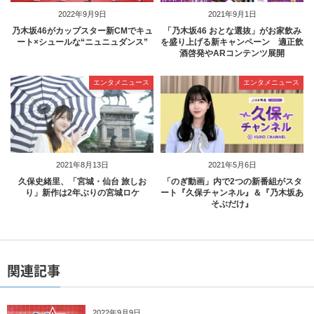
2022年9月9日
2021年9月1日
乃木坂46がカップスター新CMでキュ
「乃木坂46 おとな選抜」がお家飲み
ート×シュールな“ニュニュダンス”
を盛り上げる新キャンペーン 適正飲
酒啓発やARコンテンツ展開
エンタメニュース
エンタメニュース
2021年8月13日
2021年5月6日
久保史緒里、「宮城・仙台 旅しお
「のぎ動画」内で2つの新番組がスタ
り」新作は2年ぶりの宮城ロケ
ート『久保チャンネル』＆『乃木坂あ
そぶだけ』
関連記事
2022年9月9日