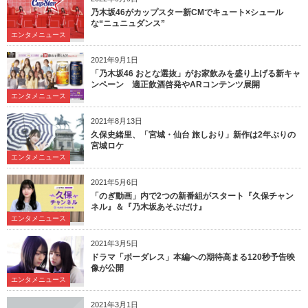
乃木坂46がカップスター新CMでキュート×シュール
な“ニュニュダンス”
エンタメニュース
2021年9月1日
「乃木坂46 おとな選抜」がお家飲みを盛り上げる新キャ
ンペーン 適正飲酒啓発やARコンテンツ展開
エンタメニュース
2021年8月13日
久保史緒里、「宮城・仙台 旅しおり」新作は2年ぶりの
宮城ロケ
エンタメニュース
2021年5月6日
「のぎ動画」内で2つの新番組がスタート『久保チャン
ネル』＆『乃木坂あそぶだけ』
エンタメニュース
2021年3月5日
ドラマ「ボーダレス」本編への期待高まる120秒予告映
像が公開
エンタメニュース
2021年3月1日