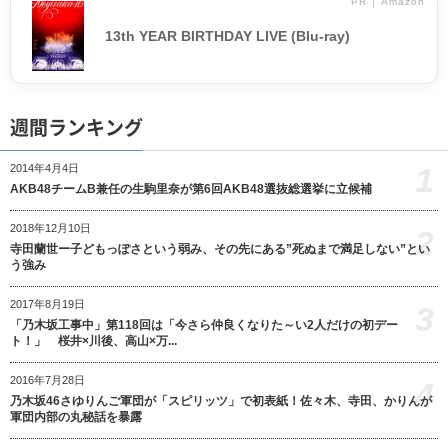
PR │ Amazon
13th YEAR BIRTHDAY LIVE (Blu-ray)
週間ランキング
1
2014年4月4日
AKB48チームB兼任の生駒里奈が第6回AKB48選抜総選挙に立候補
2018年12月10日
2
寺田蘭世ー子どもっぽさという弱み、その先にある”死ぬまで満足しない”とい
う強み
2017年8月19日
3
「乃木坂工事中」第118回は「今さら仲良くなりた～い2人だけの初デー
ト！」 桜井×川後、高山×万...
2016年7月28日
4
乃木坂46さゆりんご軍団が「スピリッツ」で初表紙！佐々木、寺田、かりんが
軍団内部の丸秘話を暴露