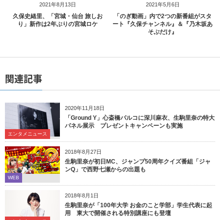
2021年8月13日
2021年5月6日
久保史緒里、「宮城・仙台 旅しお
「のぎ動画」内で2つの新番組がスタ
り」新作は2年ぶりの宮城ロケ
ート『久保チャンネル』＆『乃木坂あ
そぶだけ』
関連記事
2020年11月18日
「Ground Y」心斎橋パルコに深川麻衣、生駒里奈の特大
パネル展示 プレゼントキャンペーンも実施
エンタメニュース
2018年8月27日
生駒里奈が初日MC、ジャンプ50周年クイズ番組「ジャ
ンQ」で西野七瀬からの出題も
WEB
2018年8月1日
生駒里奈が「100年大学 お金のこと学部」学生代表に起
用 東大で開催される特別講座にも登壇