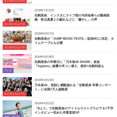
エンタメニュース
2018年7月22日
生駒里奈、インスタにライブ前の与田祐希らの動画投
稿 秋元真夏との戯れなどに「癒やし」の声
エンタメニュース
2018年6月17日
生駒里奈が「JUMP MUSIC FESTA」追加MCに決定、タ
イムテーブルも公開
エンタメニュース
2018年4月28日
生駒里奈の卒業日に「乃木坂46 SHOW!」放送
『Against』披露や卒コン潜入、桜井×生駒対談も
テレビ
2018年4月23日
乃木坂46、笑顔と感動溢れる「生駒里奈 卒業コンサー
ト」に全国7万人超動員
エンタメニュース
2018年4月22日
「B.L.T.」で生駒里奈のアイドルラストグラビア＆7千字
インタビュー収めた卒業直前SP
書籍・雑誌類