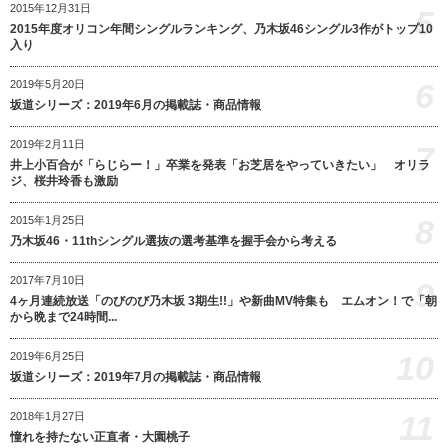
2015年12月31日
5
2015年度オリコン年間シングルランキング、乃木坂46シングル3作がトップ10
入り
6
2019年5月20日
坂道シリーズ：2019年6月の掲載誌・商品情報
2019年2月11日
7
井上小百合が「らじらー！」卒業を発表「お芝居をやっていきたい」 オリラ
ジ、桜井玲香も激励
8
2015年1月25日
乃木坂46・11thシングル選抜の選考基準を握手会から考える
2017年7月10日
9
4ヶ月連続放送「のびのび乃木坂 3期生!!」や新曲MV特集も エムオン！で「朝
から晩まで24時間...
10
2019年6月25日
坂道シリーズ：2019年7月の掲載誌・商品情報
11
2018年1月27日
憧れを持たない正直者・大園桃子