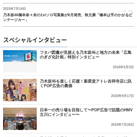
2015年7月14日
12
乃木坂46橋本奈々未の1stソロ写真集が8月発売、秋元康「橋本は手のかかるビ
ンテージカー」
スペシャルインタビュー
フタバ図書が見据える乃木坂46と地方の未来「広島
のぎざ化計画」特別インタビュー
2016年5月3日
乃木坂46を楽しく応援！新星堂アトレ吉祥寺店に訊
くPOP広告の裏側
2015年9月17日
日本一の売り場を目指して〜POP広告で話題のHMV
立川にインタビュー〜
2015年7月26日