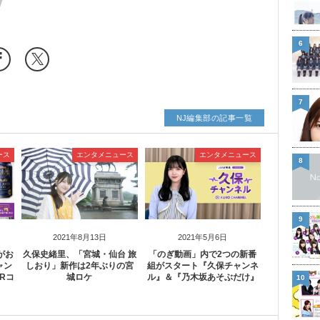
6
7
NJ編集部の記事一覧
ース
エンタメニュース
エンタメニュース
8
9
2021年8月13日
2021年5月6日
がお
久保史緒里、「宮城・仙台 旅
「のぎ動画」内で2つの新番
ャン
しおり」新作は2年ぶりの宮
組がスタート『久保チャンネ
Rコ
城ロケ
ル』＆『乃木坂あそぶだけ』
10