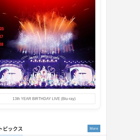
13th YEAR BIRTHDAY LIVE (Blu-ray)
トピックス
More