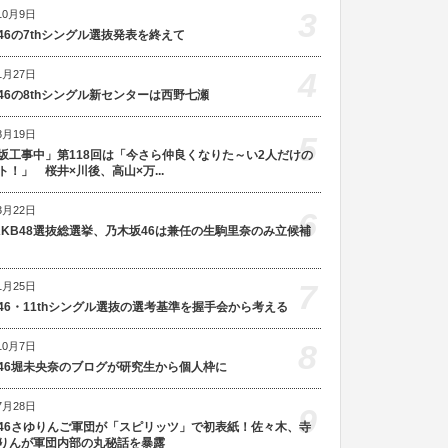
3
10月9日
46の7thシングル選抜発表を終えて
4
1月27日
46の8thシングル新センターは西野七瀬
8月19日
5
坂工事中」第118回は「今さら仲良くなりた～い2人だけの
ト！」 桜井×川後、高山×万...
3月22日
6
AKB48選抜総選挙、乃木坂46は兼任の生駒里奈のみ立候補
7
1月25日
46・11thシングル選抜の選考基準を握手会から考える
8
10月7日
46堀未央奈のブログが研究生から個人枠に
7月28日
9
46さゆりんご軍団が「スピリッツ」で初表紙！佐々木、寺
りんが軍団内部の丸秘話を暴露