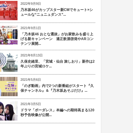
2022年9月9日
乃木坂46がカップスター新CMでキュート×シ
ュールな“ニュニュダンス”...
2021年9月1日
「乃木坂46 おとな選抜」がお家飲みを盛り上
げる新キャンペーン 適正飲酒啓発やARコン
テンツ展開...
2021年8月13日
久保史緒里、「宮城・仙台 旅しおり」新作は2
年ぶりの宮城ロケ...
2021年5月6日
「のぎ動画」内で2つの新番組がスタート『久
保チャンネル』＆『乃木坂あそぶだけ』...
2021年3月5日
ドラマ「ボーダレス」本編への期待高まる120
秒予告映像が公開...