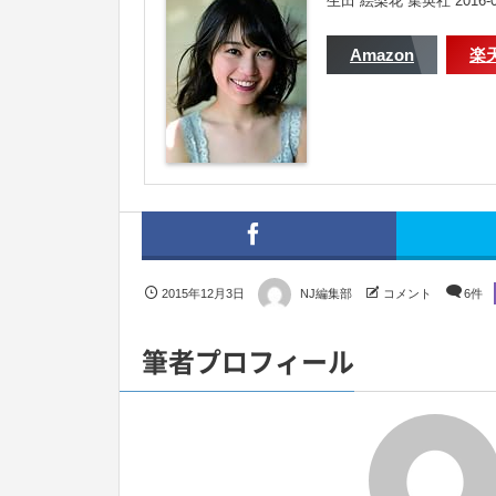
生田 絵梨花 集英社 2016-0
Amazon
楽
2015年12月3日
NJ編集部
コメント
6件
筆者プロフィール