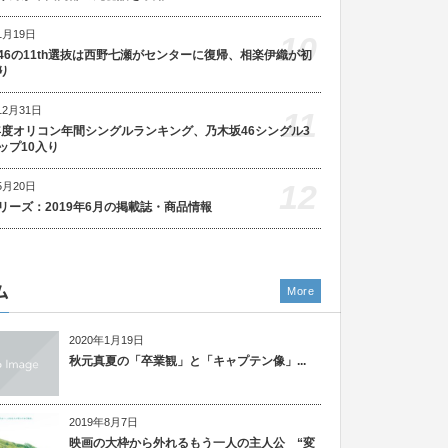
1月19日
10
46の11th選抜は西野七瀬がセンターに復帰、相楽伊織が初
り
12月31日
11
5年度オリコン年間シングルランキング、乃木坂46シングル3
ップ10入り
12
5月20日
リーズ：2019年6月の掲載誌・商品情報
ム
More
2020年1月19日
秋元真夏の「卒業観」と「キャプテン像」...
2019年8月7日
映画の大枠から外れるもう一人の主人公 “変