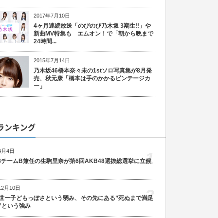
2017年7月10日
4ヶ月連続放送「のびのび乃木坂 3期生!!」や
新曲MV特集も エムオン！で「朝から晩まで
24時間...
2015年7月14日
乃木坂46橋本奈々未の1stソロ写真集が8月発
売、秋元康「橋本は手のかかるビンテージカ
ー」
ランキング
4月4日
1
48チームB兼任の生駒里奈が第6回AKB48選抜総選挙に立候
12月10日
2
世ー子どもっぽさという弱み、その先にある”死ぬまで満足
”という強み