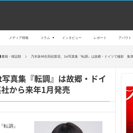
メディア情報
コラム
インタビュー
レポート
アバウト
書籍・雑誌類
乃木坂46生田絵梨花、1st写真集『転調』は故郷・ドイツで撮影 集
st写真集『転調』は故郷・ドイ
社から来年1月発売
『転調』