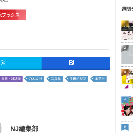
1-21
週間
天ブックス
1
2
3
書籍・雑誌類
乃木坂46
写真集
生田絵梨花
集英社
4
5
NJ編集部