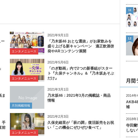
11
2021年9月1日
12
ュー
「乃木坂46 おとな選抜」がお家飲みを
盛り上げる新キャンペーン 適正飲酒啓
発やARコンテンツ展開
エンタメニュース
2021年5月6日
」
「のぎ動画」内で2つの新番組がスター
ト『久保チャンネル』＆『乃木坂あそぶ
だけ』
月間
エンタメニュース
2021年3月1日
高ま
乃木坂46：2021年3月の掲載誌・商品
2014年
情報
AKB
月別掲載情報
補
2021年2月3日
2018年
、手
久保史緒里が「萩の調」復活販売をお祝
寺田蘭
直前
い「この機会にぜひぜひ食べて」
しない
エンタメニュース