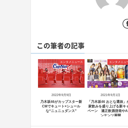
この筆者の記事
エンタメニュース
エンタメニュ
2022年9月9日
2021年9月1日
乃木坂46がカップスター新
「乃木坂46 おとな選抜」
CMでキュート×シュール
家飲みを盛り上げる新キ
な“ニュニュダンス”
ペーン 適正飲酒啓発やA
ンテンツ展開