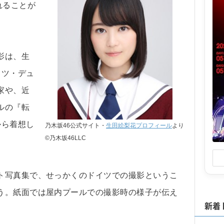
れることが
影は、生
イツ・デュ
家や、近
ルの『転
から着想し
乃木坂46公式サイト・
生田絵梨花プロフィール
より
©乃木坂46LLC
ト写真集で、せっかくのドイツでの撮影というこ
う。紙面では屋内プールでの撮影時の様子が伝え
新着