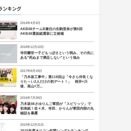
ランキング
2014年4月4日
AKB48チームB兼任の生駒里奈が第6回
AKB48選抜総選挙に立候補
2018年12月10日
寺田蘭世ー子どもっぽさという弱み、その先に
ある”死ぬまで満足しない”という強み
2017年8月19日
「乃木坂工事中」第118回は「今さら仲良くな
りた～い2人だけの初デート！」 桜井×川
後、高山×万...
2016年7月28日
乃木坂46さゆりんご軍団が「スピリッツ」で
初表紙！佐々木、寺田、かりんが軍団内部の丸
秘話を暴露
2015年12月31日
2015年度オリコン年間シングルランキング、