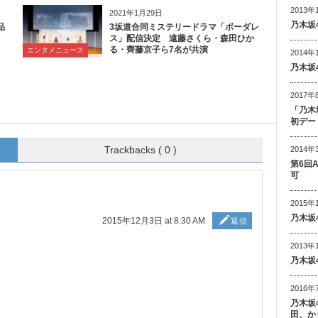
2013年
2021年1月29日
乃木坂
品
3坂道合同ミステリードラマ「ボーダレ
ス」配信決定 遠藤さくら・森田ひか
る・齊藤京子ら7名が共演
エンタメニュース
2014年
乃木坂
2017年
「乃木
初デー
Trackbacks ( 0 )
2014年
第6回
可
2015年
乃木坂
2015年12月3日 at 8:30 AM
返信
2013年
乃木坂
2016年
乃木坂
田、か