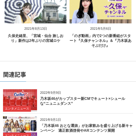
2021年8月13日
2021年5月6日
久保史緒里、「宮城・仙台 旅しお
「のぎ動画」内で2つの新番組がスタ
り」新作は2年ぶりの宮城ロケ
ート『久保チャンネル』＆『乃木坂あ
そぶだけ』
関連記事
2022年9月9日
乃木坂46がカップスター新CMでキュート×シュール
な“ニュニュダンス”
エンタメニュース
2021年9月1日
「乃木坂46 おとな選抜」がお家飲みを盛り上げる新キャ
ンペーン 適正飲酒啓発やARコンテンツ展開
エンタメニュース