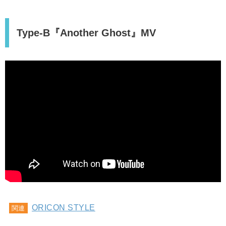
Type-B『Another Ghost』MV
ORICON STYLE
関連