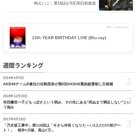
46えいご」第16話が3月26日初放送
PR │ Amazon
13th YEAR BIRTHDAY LIVE (Blu-ray)
週間ランキング
1
2014年4月4日
AKB48チームB兼任の生駒里奈が第6回AKB48選抜総選挙に立候補
2018年12月10日
2
寺田蘭世ー子どもっぽさという弱み、その先にある”死ぬまで満足しない”とい
う強み
2017年8月19日
3
「乃木坂工事中」第118回は「今さら仲良くなりた～い2人だけの初デー
ト！」 桜井×川後、高山×万...