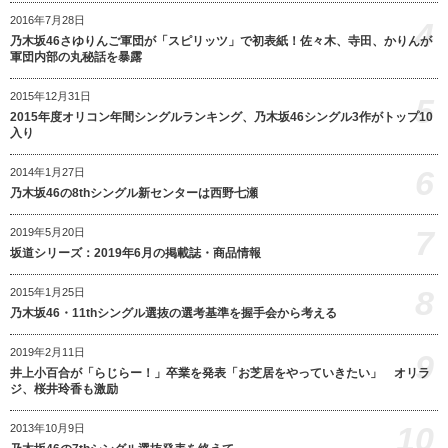
2016年7月28日
4
乃木坂46さゆりんご軍団が「スピリッツ」で初表紙！佐々木、寺田、かりんが
軍団内部の丸秘話を暴露
2015年12月31日
5
2015年度オリコン年間シングルランキング、乃木坂46シングル3作がトップ10
入り
6
2014年1月27日
乃木坂46の8thシングル新センターは西野七瀬
7
2019年5月20日
坂道シリーズ：2019年6月の掲載誌・商品情報
8
2015年1月25日
乃木坂46・11thシングル選抜の選考基準を握手会から考える
2019年2月11日
9
井上小百合が「らじらー！」卒業を発表「お芝居をやっていきたい」 オリラ
ジ、桜井玲香も激励
10
2013年10月9日