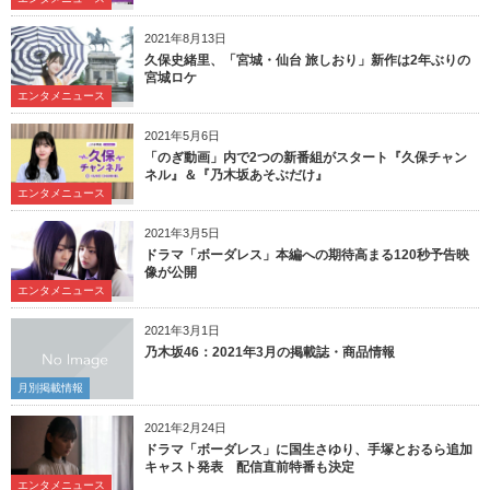
2021年8月13日
久保史緒里、「宮城・仙台 旅しおり」新作は2年ぶりの
宮城ロケ
エンタメニュース
2021年5月6日
「のぎ動画」内で2つの新番組がスタート『久保チャン
ネル』＆『乃木坂あそぶだけ』
エンタメニュース
2021年3月5日
ドラマ「ボーダレス」本編への期待高まる120秒予告映
像が公開
エンタメニュース
2021年3月1日
乃木坂46：2021年3月の掲載誌・商品情報
月別掲載情報
2021年2月24日
ドラマ「ボーダレス」に国生さゆり、手塚とおるら追加
キャスト発表 配信直前特番も決定
エンタメニュース