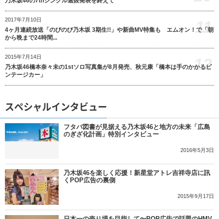
乃木坂46の7thシングル選抜発表を終えて
2017年7月10日
11
4ヶ月連続放送「のびのび乃木坂 3期生!!」や新曲MV特集も エムオン！で「朝
から晩まで24時間...
2015年7月14日
12
乃木坂46橋本奈々未の1stソロ写真集が8月発売、秋元康「橋本は手のかかるビ
ンテージカー」
スペシャルインタビュー
フタバ図書が見据える乃木坂46と地方の未来「広島
のぎざ化計画」特別インタビュー
2016年5月3日
乃木坂46を楽しく応援！新星堂アトレ吉祥寺店に訊
くPOP広告の裏側
2015年9月17日
日本一の売り場を目指して〜POP広告で話題のHMV