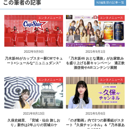
この筆者の記事
NJ編集部の記事一覧
エンタメニュース
エンタメニュース
2022年9月9日
2021年9月1日
乃木坂46がカップスター新CMでキュ
「乃木坂46 おとな選抜」がお家飲み
ート×シュールな“ニュニュダンス”
を盛り上げる新キャンペーン 適正飲
酒啓発やARコンテンツ展開
エンタメニュース
エンタメニュース
2021年8月13日
2021年5月6日
久保史緒里、「宮城・仙台 旅しお
「のぎ動画」内で2つの新番組がスタ
り」新作は2年ぶりの宮城ロケ
ート『久保チャンネル』＆『乃木坂あ