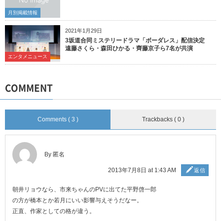
月別掲載情報
2021年1月29日
3坂道合同ミステリードラマ「ボーダレス」配信決定
遠藤さくら・森田ひかる・齊藤京子ら7名が共演
エンタメニュース
COMMENT
Comments ( 3 )
Trackbacks ( 0 )
By 匿名
2013年7月8日 at 1:43 AM
返信
朝井リョウなら、市来ちゃんのPVに出てた平野啓一郎
の方が橋本とか若月にいい影響与えそうだなー。
正直、作家としての格が違う。