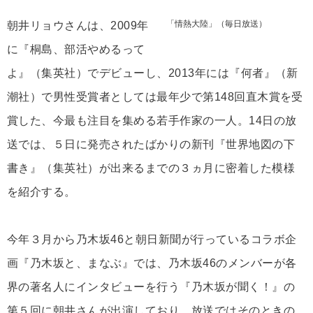
「情熱大陸」（毎日放送）
朝井リョウさんは、2009年
に『桐島、部活やめるって
よ』（集英社）でデビューし、2013年には『何者』（新
潮社）で男性受賞者としては最年少で第148回直木賞を受
賞した、今最も注目を集める若手作家の一人。14日の放
送では、５日に発売されたばかりの新刊『世界地図の下
書き』（集英社）が出来るまでの３ヵ月に密着した模様
を紹介する。
今年３月から乃木坂46と朝日新聞が行っているコラボ企
画『乃木坂と、まなぶ』では、乃木坂46のメンバーが各
界の著名人にインタビューを行う『乃木坂が聞く！』の
第５回に朝井さんが出演しており、放送ではそのときの