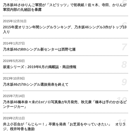
5
乃木坂46さゆりんご軍団が「スピリッツ」で初表紙！佐々木、寺田、かりんが
軍団内部の丸秘話を暴露
2015年12月31日
6
2015年度オリコン年間シングルランキング、乃木坂46シングル3作がトップ10
入り
7
2014年1月27日
乃木坂46の8thシングル新センターは西野七瀬
8
2019年5月20日
坂道シリーズ：2019年6月の掲載誌・商品情報
9
2013年10月9日
乃木坂46の7thシングル選抜発表を終えて
2015年7月14日
10
乃木坂46橋本奈々未の1stソロ写真集が8月発売、秋元康「橋本は手のかかるビ
ンテージカー」
2019年2月11日
11
井上小百合が「らじらー！」卒業を発表「お芝居をやっていきたい」 オリラ
ジ、桜井玲香も激励