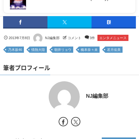
2013年7月8日
NJ編集部
コメント
3件
エンタメニュース
乃木坂46
情熱大陸
朝井リョウ
橋本奈々未
若月佑美
筆者プロフィール
NJ編集部