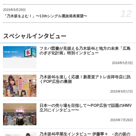
12
2015年8月29日
「乃木坂をよむ！」〜13thシングル選抜発表展望〜
スペシャルインタビュー
フタバ図書が見据える乃木坂46と地方の未来「広島
のぎざ化計画」特別インタビュー
2016年5月3日
乃木坂46を楽しく応援！新星堂アトレ吉祥寺店に訊
くPOP広告の裏側
2015年9月17日
日本一の売り場を目指して〜POP広告で話題のHMV
立川にインタビュー〜
2015年7月26日
乃木坂46卒業生インタビュー 伊藤寧々 −次の坂の