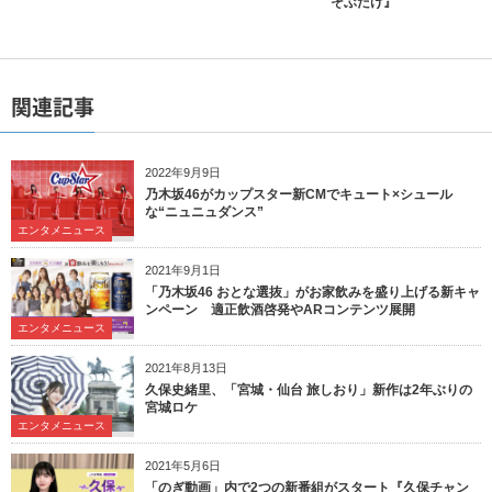
そぶだけ』
関連記事
2022年9月9日
乃木坂46がカップスター新CMでキュート×シュール
な“ニュニュダンス”
エンタメニュース
2021年9月1日
「乃木坂46 おとな選抜」がお家飲みを盛り上げる新キャ
ンペーン 適正飲酒啓発やARコンテンツ展開
エンタメニュース
2021年8月13日
久保史緒里、「宮城・仙台 旅しおり」新作は2年ぶりの
宮城ロケ
エンタメニュース
2021年5月6日
「のぎ動画」内で2つの新番組がスタート『久保チャン