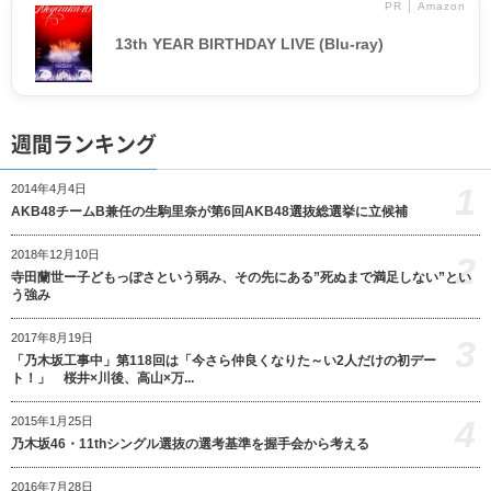
PR │ Amazon
13th YEAR BIRTHDAY LIVE (Blu-ray)
週間ランキング
1
2014年4月4日
AKB48チームB兼任の生駒里奈が第6回AKB48選抜総選挙に立候補
2018年12月10日
2
寺田蘭世ー子どもっぽさという弱み、その先にある”死ぬまで満足しない”とい
う強み
2017年8月19日
3
「乃木坂工事中」第118回は「今さら仲良くなりた～い2人だけの初デー
ト！」 桜井×川後、高山×万...
4
2015年1月25日
乃木坂46・11thシングル選抜の選考基準を握手会から考える
2016年7月28日