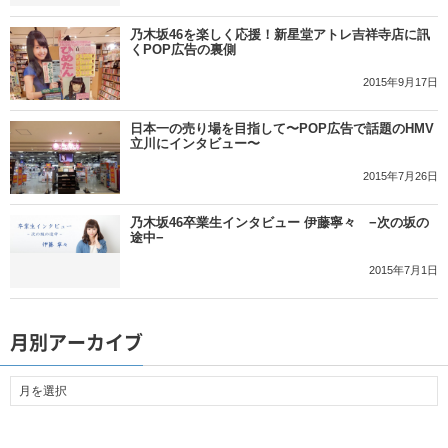
乃木坂46を楽しく応援！新星堂アトレ吉祥寺店に訊
くPOP広告の裏側
2015年9月17日
日本一の売り場を目指して〜POP広告で話題のHMV
立川にインタビュー〜
2015年7月26日
乃木坂46卒業生インタビュー 伊藤寧々 −次の坂の
途中−
2015年7月1日
月別アーカイブ