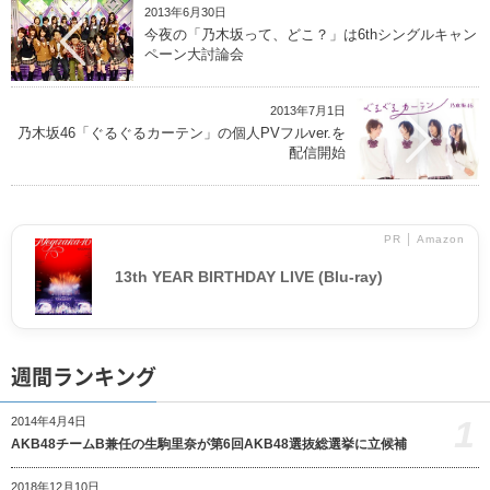
2013年6月30日
今夜の「乃木坂って、どこ？」は6thシングルキャン
ペーン大討論会
2013年7月1日
乃木坂46「ぐるぐるカーテン」の個人PVフルver.を
配信開始
PR │ Amazon
13th YEAR BIRTHDAY LIVE (Blu-ray)
週間ランキング
1
2014年4月4日
AKB48チームB兼任の生駒里奈が第6回AKB48選抜総選挙に立候補
2018年12月10日