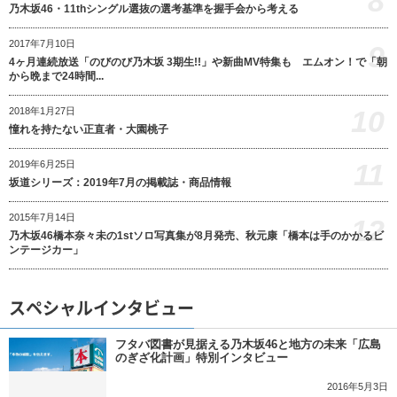
8
乃木坂46・11thシングル選抜の選考基準を握手会から考える
2017年7月10日
9
4ヶ月連続放送「のびのび乃木坂 3期生!!」や新曲MV特集も エムオン！で「朝
から晩まで24時間...
10
2018年1月27日
憧れを持たない正直者・大園桃子
11
2019年6月25日
坂道シリーズ：2019年7月の掲載誌・商品情報
2015年7月14日
12
乃木坂46橋本奈々未の1stソロ写真集が8月発売、秋元康「橋本は手のかかるビ
ンテージカー」
スペシャルインタビュー
フタバ図書が見据える乃木坂46と地方の未来「広島
のぎざ化計画」特別インタビュー
2016年5月3日