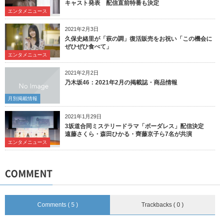
キャスト発表 配信直前特番も決定
エンタメニュース
2021年2月3日
久保史緒里が「萩の調」復活販売をお祝い「この機会に
ぜひぜひ食べて」
エンタメニュース
2021年2月2日
乃木坂46：2021年2月の掲載誌・商品情報
月別掲載情報
2021年1月29日
3坂道合同ミステリードラマ「ボーダレス」配信決定
遠藤さくら・森田ひかる・齊藤京子ら7名が共演
エンタメニュース
COMMENT
Comments ( 5 )
Trackbacks ( 0 )