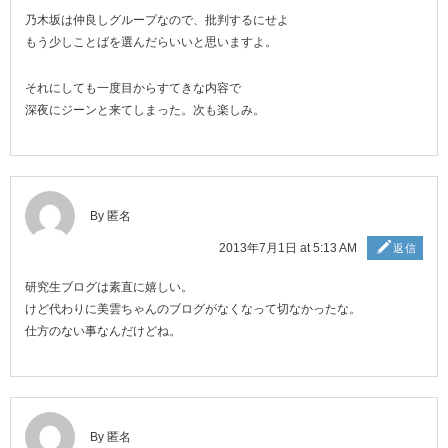
乃木坂は仲良しグループなので、批判するにせよ
もう少しことばを選んだらいいと思いますよ。
それにしても一度目からすてきな内容で
深夜にジーンと来てしまった。次も楽しみ。
By 匿名
2013年7月1日 at 5:13 AM
返信
研究生ブログは素直に嬉しい。
けど代わりに美雲ちゃんのブログがなくなって切なかったな。
仕方のない事なんだけどね。
By 匿名