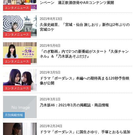
ンペーン 適正飲酒啓発やARコンテンツ展開
エンタメニュース
2021年8月13日
久保史緒里、「宮城・仙台 旅しおり」新作は2年ぶりの
宮城ロケ
エンタメニュース
2021年5月6日
「のぎ動画」内で2つの新番組がスタート『久保チャン
ネル』＆『乃木坂あそぶだけ』
エンタメニュース
2021年3月5日
ドラマ「ボーダレス」本編への期待高まる120秒予告映
像が公開
エンタメニュース
2021年3月1日
乃木坂46：2021年3月の掲載誌・商品情報
月別掲載情報
2021年2月24日
ドラマ「ボーダレス」に国生さゆり、手塚とおるら追加