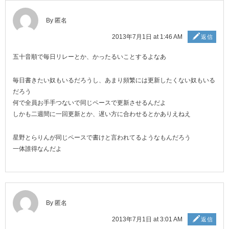
By 匿名
2013年7月1日 at 1:46 AM
返信
五十音順で毎日リレーとか、かったるいことするよなあ
毎日書きたい奴もいるだろうし、あまり頻繁には更新したくない奴もいる
だろう
何で全員お手手つないで同じペースで更新させるんだよ
しかも二週間に一回更新とか、遅い方に合わせるとかありえねえ
星野とらりんが同じペースで書けと言われてるようなもんだろう
一体誰得なんだよ
By 匿名
2013年7月1日 at 3:01 AM
返信