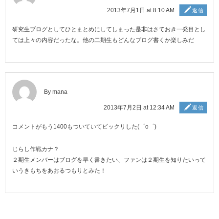
2013年7月1日 at 8:10 AM
返信
研究生ブログとしてひとまとめにしてしまった是非はさておき一発目とし
ては上々の内容だったな。他の二期生もどんなブログ書くか楽しみだ
By mana
2013年7月2日 at 12:34 AM
返信
コメントがもう1400もついていてビックリした(゜o゜)
じらし作戦カナ？
２期生メンバーはブログを早く書きたい、ファンは２期生を知りたいって
いうきもちをあおるつもりとみた！