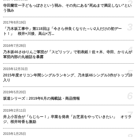
2
寺田蘭世ー子どもっぽさという弱み、その先にある”死ぬまで満足しない”とい
う強み
2017年8月19日
3
「乃木坂工事中」第118回は「今さら仲良くなりた～い2人だけの初デー
ト！」 桜井×川後、高山×万...
2016年7月28日
4
乃木坂46さゆりんご軍団が「スピリッツ」で初表紙！佐々木、寺田、かりんが
軍団内部の丸秘話を暴露
2015年12月31日
5
2015年度オリコン年間シングルランキング、乃木坂46シングル3作がトップ10
入り
6
2019年5月20日
坂道シリーズ：2019年6月の掲載誌・商品情報
2019年2月11日
7
井上小百合が「らじらー！」卒業を発表「お芝居をやっていきたい」 オリラ
ジ、桜井玲香も激励
2015年1月25日