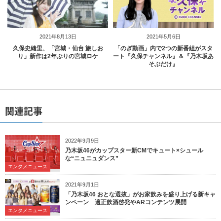
2021年8月13日
2021年5月6日
久保史緒里、「宮城・仙台 旅しお
「のぎ動画」内で2つの新番組がスタ
り」新作は2年ぶりの宮城ロケ
ート『久保チャンネル』＆『乃木坂あ
そぶだけ』
関連記事
2022年9月9日
乃木坂46がカップスター新CMでキュート×シュール
な“ニュニュダンス”
エンタメニュース
2021年9月1日
「乃木坂46 おとな選抜」がお家飲みを盛り上げる新キャ
ンペーン 適正飲酒啓発やARコンテンツ展開
エンタメニュース