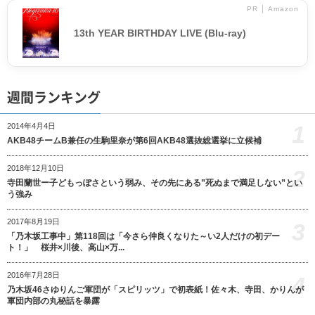
PR │ Amazon
13th YEAR BIRTHDAY LIVE (Blu-ray)
週間ランキング
1
2014年4月4日
AKB48チームB兼任の生駒里奈が第6回AKB48選抜総選挙に立候補
2018年12月10日
2
寺田蘭世ー子どもっぽさという弱み、その先にある”死ぬまで満足しない”とい
う強み
2017年8月19日
3
「乃木坂工事中」第118回は「今さら仲良くなりた～い2人だけの初デー
ト！」 桜井×川後、高山×万...
2016年7月28日
4
乃木坂46さゆりんご軍団が「スピリッツ」で初表紙！佐々木、寺田、かりんが
軍団内部の丸秘話を暴露