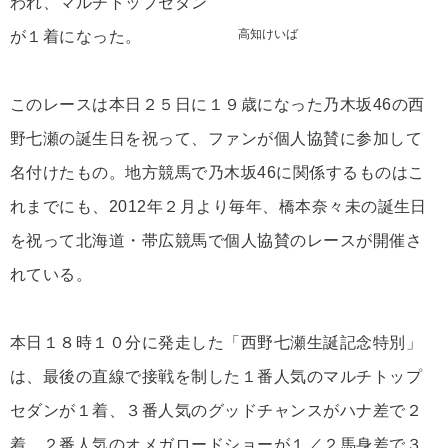
われ、マルチトップセダン
高知けいば
が１着になった。
このレースは本日２５日に１９歳になった乃木坂46の西
野七瀬の誕生日を祝って、ファンが個人協賛に参加して
名付けたもの。地方競馬で乃木坂46に関係するものはこ
れまでにも、2012年２月より毎年、橋本奈々未の誕生日
を祝って北海道・帯広競馬で個人協賛のレースが開催さ
れている。
本日１８時１０分に発走した「西野七瀬生誕記念特別」
は、最後の直線で接戦を制した１番人気のマルチトップ
セダンが１着、３番人気のグッドチャンスがハナ差で２
着、２番人気のオメガロードショーが１／２馬身差で３