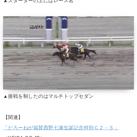
▲スターターの上にはレース名
▲接戦を制したのはマルチトップセダン
【関連】
「だろーねが協賛西野七瀬生誕記念特別Ｃ２－５」