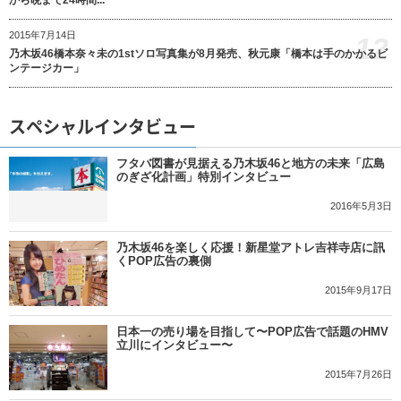
から晩まで24時間...
2015年7月14日
12
乃木坂46橋本奈々未の1stソロ写真集が8月発売、秋元康「橋本は手のかかるビ
ンテージカー」
スペシャルインタビュー
フタバ図書が見据える乃木坂46と地方の未来「広島
のぎざ化計画」特別インタビュー
2016年5月3日
乃木坂46を楽しく応援！新星堂アトレ吉祥寺店に訊
くPOP広告の裏側
2015年9月17日
日本一の売り場を目指して〜POP広告で話題のHMV
立川にインタビュー〜
2015年7月26日