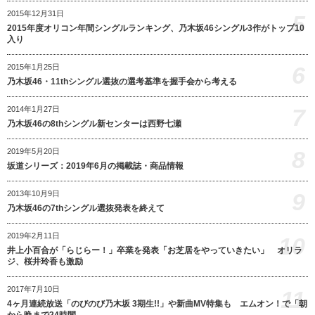
2015年12月31日
5
2015年度オリコン年間シングルランキング、乃木坂46シングル3作がトップ10
入り
6
2015年1月25日
乃木坂46・11thシングル選抜の選考基準を握手会から考える
7
2014年1月27日
乃木坂46の8thシングル新センターは西野七瀬
8
2019年5月20日
坂道シリーズ：2019年6月の掲載誌・商品情報
9
2013年10月9日
乃木坂46の7thシングル選抜発表を終えて
2019年2月11日
10
井上小百合が「らじらー！」卒業を発表「お芝居をやっていきたい」 オリラ
ジ、桜井玲香も激励
2017年7月10日
11
4ヶ月連続放送「のびのび乃木坂 3期生!!」や新曲MV特集も エムオン！で「朝