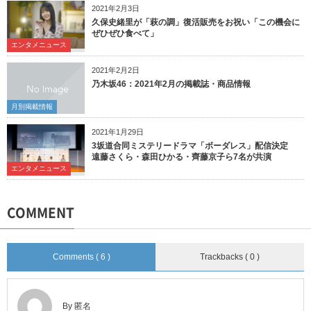
2021年2月3日
久保史緒里が「萩の調」復活販売をお祝い「この機会に
ぜひぜひ食べて」
エンタメニュース
2021年2月2日
乃木坂46：2021年2月の掲載誌・商品情報
月別掲載情報
2021年1月29日
3坂道合同ミステリードラマ「ボーダレス」配信決定
遠藤さくら・森田ひかる・齊藤京子ら7名が共演
エンタメニュース
COMMENT
Comments ( 6 )
Trackbacks ( 0 )
By 匿名