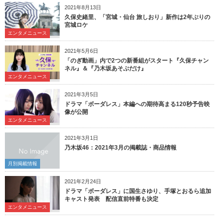
2021年8月13日
久保史緒里、「宮城・仙台 旅しおり」新作は2年ぶりの
宮城ロケ
エンタメニュース
2021年5月6日
「のぎ動画」内で2つの新番組がスタート『久保チャン
ネル』＆『乃木坂あそぶだけ』
エンタメニュース
2021年3月5日
ドラマ「ボーダレス」本編への期待高まる120秒予告映
像が公開
エンタメニュース
2021年3月1日
乃木坂46：2021年3月の掲載誌・商品情報
月別掲載情報
2021年2月24日
ドラマ「ボーダレス」に国生さゆり、手塚とおるら追加
キャスト発表 配信直前特番も決定
エンタメニュース