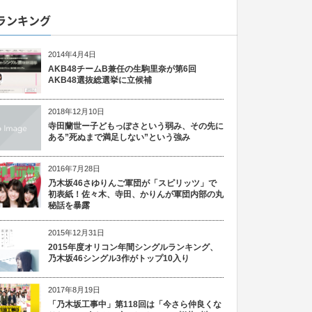
ランキング
2014年4月4日
AKB48チームB兼任の生駒里奈が第6回
AKB48選抜総選挙に立候補
2018年12月10日
寺田蘭世ー子どもっぽさという弱み、その先に
ある”死ぬまで満足しない”という強み
2016年7月28日
乃木坂46さゆりんご軍団が「スピリッツ」で
初表紙！佐々木、寺田、かりんが軍団内部の丸
秘話を暴露
2015年12月31日
2015年度オリコン年間シングルランキング、
乃木坂46シングル3作がトップ10入り
2017年8月19日
「乃木坂工事中」第118回は「今さら仲良くな