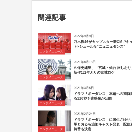
関連記事
2022年9月9日
乃木坂46がカップスター新CMでキ
ト×シュールな“ニュニュダンス”
エンタメニュース
2021年8月13日
久保史緒里、「宮城・仙台 旅しおり
新作は2年ぶりの宮城ロケ
エンタメニュース
2021年3月5日
ドラマ「ボーダレス」本編への期待
る120秒予告映像が公開
エンタメニュース
2021年2月24日
ドラマ「ボーダレス」に国生さゆり
塚とおるら追加キャスト発表 配信
特番も決定
エンタメニュース