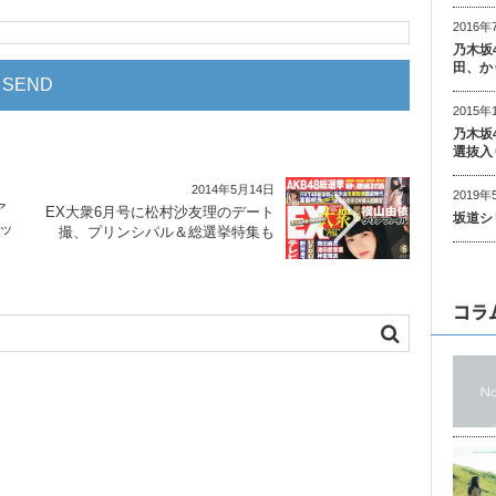
2016年
乃木坂
田、か
2015年
乃木坂
選抜入
2014年5月14日
2019年
ア
EX大衆6月号に松村沙友理のデート
坂道シ
ブッ
撮、プリンシパル＆総選挙特集も
コラ