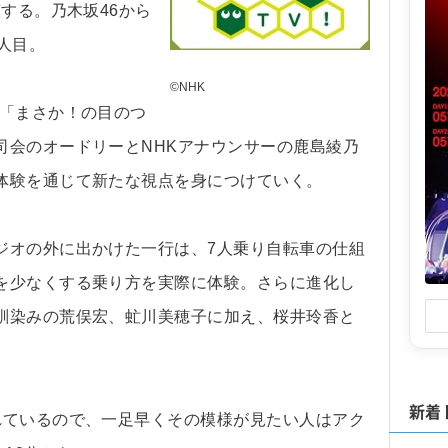
する。乃木坂46から
人目。
©NHK
「まさか！の目のつ
司会のオードリーとNHKアナウンサーの鹿島綾乃
体験を通じて新たな視点を身につけていく。
オの外に出かけた一行は、7人乗り自転車の仕組
を少なくする乗り方を実際に体験。さらに進化し
馴染みの荒俣宏、虻川美穂子に加え、桜井玲香と
新着
ているので、一足早くその模様が見たい人はアク