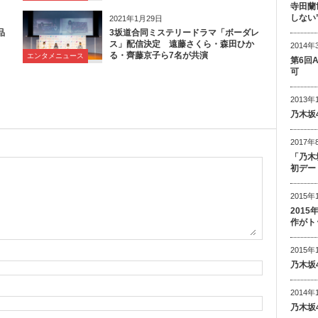
寺田蘭
しない
2021年1月29日
品
3坂道合同ミステリードラマ「ボーダレ
ス」配信決定 遠藤さくら・森田ひか
2014年
る・齊藤京子ら7名が共演
エンタメニュース
第6回
可
2013年
乃木坂
2017年
「乃木
初デー
2015年
201
作がト
2015年
乃木坂
2014年
乃木坂