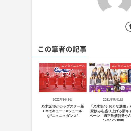
この筆者の記事
エンタメニュース
エンタメニュ
2022年9月9日
2021年9月1日
乃木坂46がカップスター新
「乃木坂46 おとな選抜」
CMでキュート×シュール
家飲みを盛り上げる新キ
な“ニュニュダンス”
ペーン 適正飲酒啓発やA
ンテンツ展開