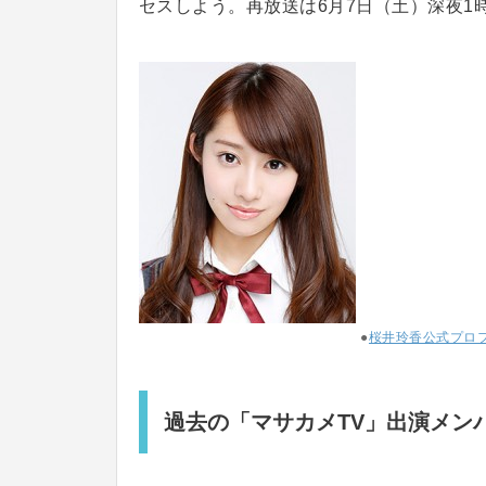
セスしよう。再放送は6月7日（土）深夜1時
●
桜井玲香公式プロ
過去の「マサカメTV」出演メン