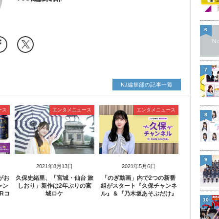
6
7
NJ編集部の記事一覧
ース
エンタメニュース
エンタメニュース
8
9
2021年8月13日
2021年5月6日
がお
久保史緒里、「宮城・仙台 旅
「のぎ動画」内で2つの新番
ャン
しおり」新作は2年ぶりの宮
組がスタート『久保チャンネ
Rコ
城ロケ
ル』＆『乃木坂あそぶだけ』
10