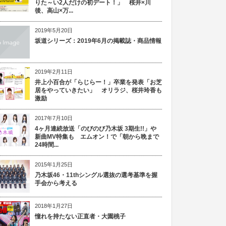
りた～い2人だけの初デート！」 桜井×川
後、高山×万...
2019年5月20日
坂道シリーズ：2019年6月の掲載誌・商品情報
2019年2月11日
井上小百合が「らじらー！」卒業を発表「お芝
居をやっていきたい」 オリラジ、桜井玲香も
激励
2017年7月10日
4ヶ月連続放送「のびのび乃木坂 3期生!!」や
新曲MV特集も エムオン！で「朝から晩まで
24時間...
2015年1月25日
乃木坂46・11thシングル選抜の選考基準を握
手会から考える
2018年1月27日
憧れを持たない正直者・大園桃子