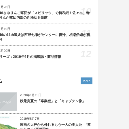
7月28日
10
46さゆりんご軍団が「スピリッツ」で初表紙！佐々木、寺
りんが軍団内部の丸秘話を暴露
1月19日
11
46の11th選抜は西野七瀬がセンターに復帰、相楽伊織が初
り
12
5月20日
リーズ：2019年6月の掲載誌・商品情報
ム
More
2020年1月19日
秋元真夏の「卒業観」と「キャプテン像」...
2019年8月7日
映画の大枠から外れるもう一人の主人公 “変