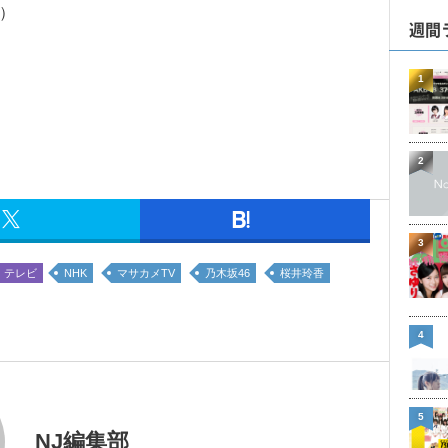
日）
週間
1
2
3
テレビ
NHK
マサカメTV
乃木坂46
桜井玲香
4
5
NJ編集部