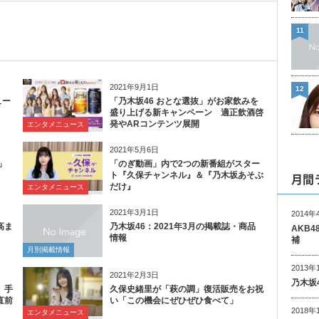
11
2021年9月1日
12
ュー
「乃木坂46 おとな選抜」がお家飲みを
盛り上げる新キャンペーン 適正飲酒啓
発やARコンテンツ展開
エンタメニュース
2021年5月6日
」
「のぎ動画」内で2つの新番組がスター
月間
ト『久保チャンネル』＆『乃木坂あそぶ
だけ』
エンタメニュース
2021年3月1日
2014年
高ま
乃木坂46：2021年3月の掲載誌・商品
AKB
情報
補
月別掲載情報
2013年
2021年2月3日
乃木坂
、手
久保史緒里が「萩の調」復活販売をお祝
直前
い「この機会にぜひぜひ食べて」
2018年
エンタメニュース