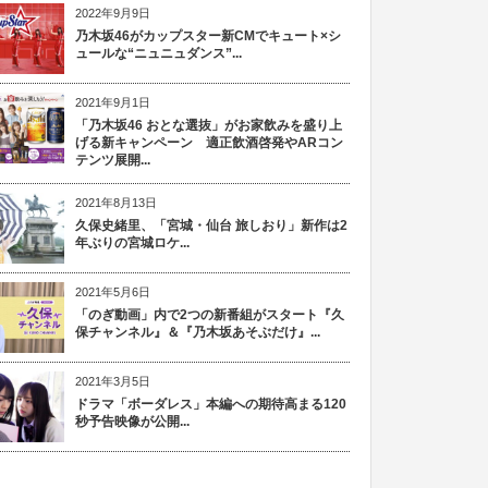
2022年9月9日
乃木坂46がカップスター新CMでキュート×シ
ュールな“ニュニュダンス”...
2021年9月1日
「乃木坂46 おとな選抜」がお家飲みを盛り上
げる新キャンペーン 適正飲酒啓発やARコン
テンツ展開...
2021年8月13日
久保史緒里、「宮城・仙台 旅しおり」新作は2
年ぶりの宮城ロケ...
2021年5月6日
「のぎ動画」内で2つの新番組がスタート『久
保チャンネル』＆『乃木坂あそぶだけ』...
2021年3月5日
ドラマ「ボーダレス」本編への期待高まる120
秒予告映像が公開...