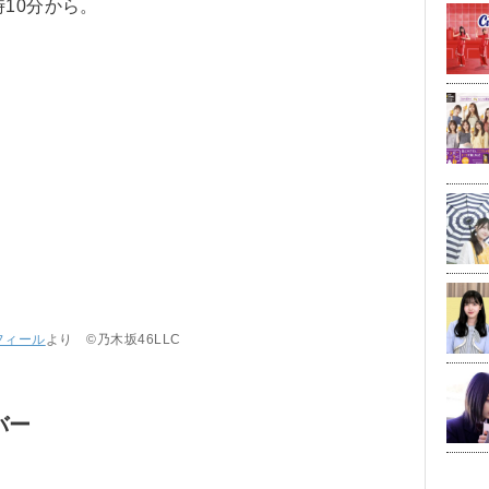
10分から。
フィール
より ©乃木坂46LLC
バー