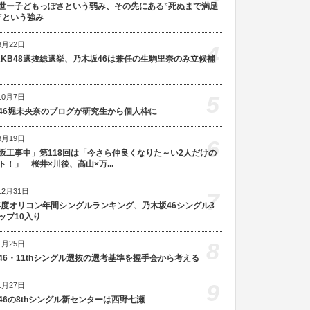
3
世ー子どもっぽさという弱み、その先にある”死ぬまで満足
”という強み
3月22日
4
AKB48選抜総選挙、乃木坂46は兼任の生駒里奈のみ立候補
5
10月7日
46堀未央奈のブログが研究生から個人枠に
8月19日
6
坂工事中」第118回は「今さら仲良くなりた～い2人だけの
ト！」 桜井×川後、高山×万...
12月31日
7
5年度オリコン年間シングルランキング、乃木坂46シングル3
ップ10入り
8
1月25日
46・11thシングル選抜の選考基準を握手会から考える
9
1月27日
46の8thシングル新センターは西野七瀬