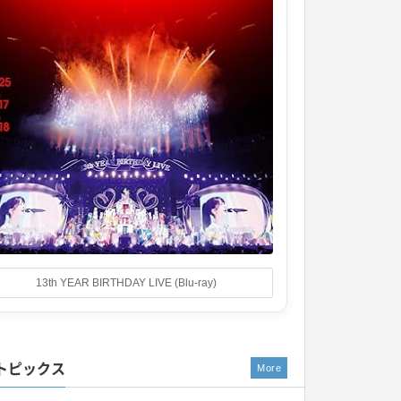
13th YEAR BIRTHDAY LIVE (Blu-ray)
トピックス
More